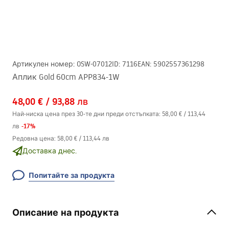
Артикулен номер
:
OSW-07012
ID
:
7116
EAN
:
5902557361298
Аплик Gold 60cm APP834-1W
48,00 €
/
93,88 лв
Най-ниска цена през 30-те дни преди отстъпката:
58,00 €
/
113,44
-
17
%
лв
Редовна цена
:
58,00 €
/
113,44 лв
Доставка днес.
Попитайте за продукта
Описание на продукта