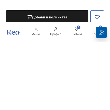
Добави в количката
0
0
Меню
Профил
Любим
Кошница
Бюлетин
Бъдете в течение с новините и промоциите!
Регистрация
С въвеждането и потвърждаването на вашите данни, вие