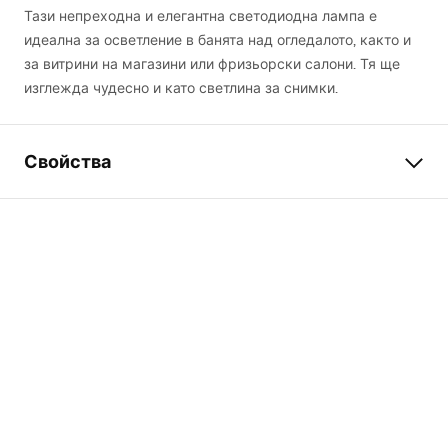
Тази непреходна и елегантна светодиодна лампа е
идеална за осветление в банята над огледалото, както и
за витрини на магазини или фризьорски салони. Тя ще
изглежда чудесно и като светлина за снимки.
Свойства
Модел
APP834-1W
Вид лампа
кинкет (стенна лампа)
Дължина
600
mm
Ширина
155
mm
Височина
50
mm
Захранване
Мрежа ~ 220V - ~ 240V
Конструктивен материал
метла, пластмаса
Светлинен поток
1001 - 1500 lm