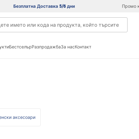
Безплатна Доставка 5/6 дни
Промо к
укти
Бестселър
Разпродажба
За нас
Контакт
енски аксесоари