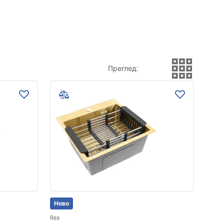
Преглед
:
Ново
Rea