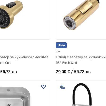
Ново
Rea
ратор за кухненски смесител
Отвод с аератор за кухненски
ush Gold
REA Fresh Gold
/
56,72 лв
29,00 €
/
56,72 лв