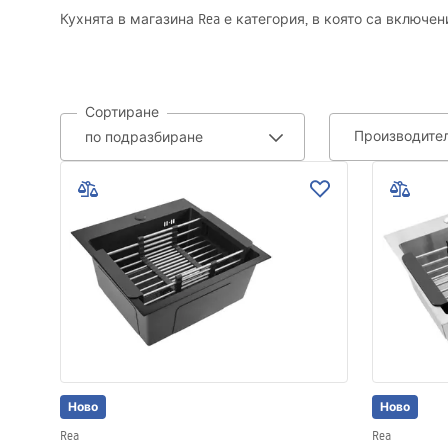
Кухнята в магазина Rea е категория, в която са включен
Комплект тоалетна чиния с
биде WC
Умивалници
Сортиране
Производите
Вани и Паравани
Смесители за баня
Душ панели
Кухня
Аксесоари и мебели за баня
Ново
Ново
Rea
Rea