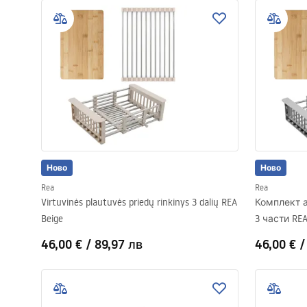
Ново
Ново
Rea
Rea
Virtuvinės plautuvės priedų rinkinys 3 dalių REA
Комплект 
Beige
3 части REA
46,00 €
/
89,97 лв
46,00 €