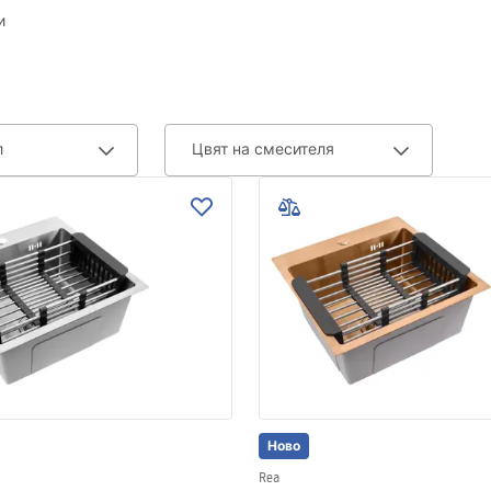
и
л
Цвят на смесителя
Ново
Rea