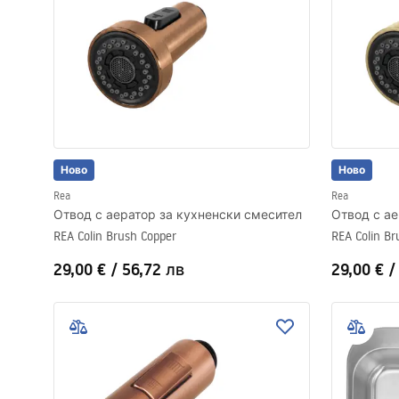
Ново
Ново
Rea
Rea
Отвод с аератор за кухненски смесител
Отвод с ае
REA Colin Brush Copper
REA Colin Br
29,00 €
/
56,72 лв
29,00 €