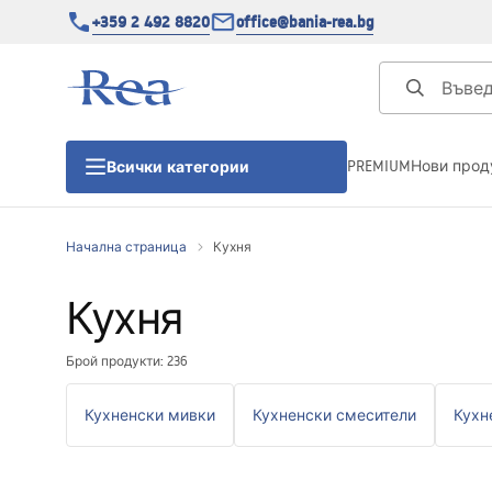
+359 2 492 8820
office@bania-rea.bg
PREMIUM
Нови прод
Всички категории
Начална страница
Кухня
Душ кабини
Кухня
Душ кабини
Брой продукти: 236
Душ корита
Кухненски мивки
Кухненски смесители
Кухн
Линейни сифони