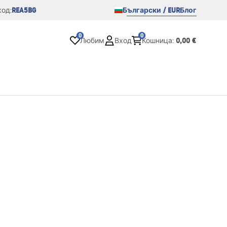
REA5BG
Български / EUR
Блог
од:
0
0
0,00 €
Любим
Вход
Кошница
: