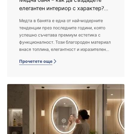
елегантен интериор с характер?
Съвети!
Медта в банята е една от най-модерните
тенденции през последните години, която
успешно съчетава премиум естетика с
функционалност. Този благороден материал
внася топлина, елегантност и изразителен
характер в интериора, като същевременно
Прочетете още
остава достатъчно универсален, за да се
впише както в модерни, така и в класически
решения.