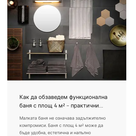
Подсказваме как да създадете хармонична
и впечатляваща баня, в която контрастът
играе водеща роля, но не натежава.
Как да обзаведем функционална
баня с площ 4 м² – практични
варианти с душ, вана и пералня
Малката баня не означава задължително
компромиси. Баня с площ 4 м² може да
бъде удобна, естетична и напълно