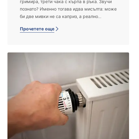
гримира, трети чака с кърпа в ръка. Звучи
познато? Именно тогава идва мисълта: може
би две мивки не са каприз, а реално
решение на ежедневните битки в банята.
Прочетете още