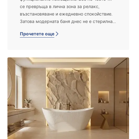
се превръща в лична зона за релакс,
възстановяване и ежедневно спокойствие.
Затова модерната баня днес не е стерилна и
студена, а уютна, изпипана в детайлите и
Прочетете още
проектирана така, че да създава усещане за
комфорт.