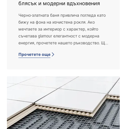
блясък и модерни вдъхновения
Черно-златната баня привлича погледа като
бижу на фона на изчистена рокля. Ако
мечтаете за интериор с характер, който
съчетава glamour елегантност с модерна
енергия, прочетете нашето ръководство. Ще
ви покажем стъпка по стъпка как да
Прочетете още
планирате такава аранжировка, как да
съчетаете силните акценти и как да
изберете подходящото оборудване от
офертата на Łazienka Rea.