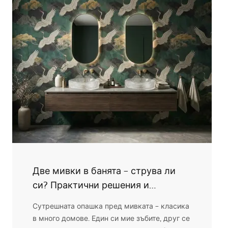
Прочетете статията и ще научите какви са
видовете подово отопление, колко струва
монтажът му и как да го приложите
безопасно дори в душ зоната. Ще обясним
къде може да се полага подово отопление и
кои места изискват специално внимание. Ще
разсеем и най-честите съмнения,
благодарение на което по-лесно ще вземете
правилното решение.
Две мивки в банята – струва ли
си? Практични решения и
вдъхновения
Сутрешната опашка пред мивката – класика
в много домове. Един си мие зъбите, друг се