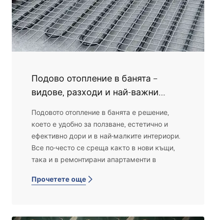
Подово отопление в банята –
видове, разходи и най-важни
правила
Подовото отопление в банята е решение,
което е удобно за ползване, естетично и
ефективно дори и в най-малките интериори.
Все по-често се среща както в нови къщи,
така и в ремонтирани апартаменти в
жилищни блокове. Правилно подбраната
Прочетете още
система за подово отопление може
значително да повиши комфорта при
ежедневното използване на банята.