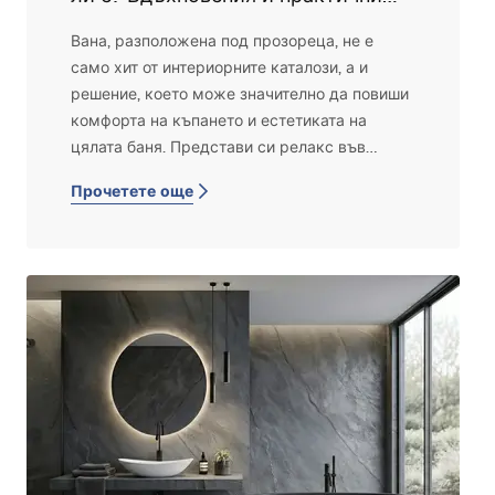
съвети
Вана, разположена под прозореца, не е
само хит от интериорните каталози, а и
решение, което може значително да повиши
комфорта на къпането и естетиката на
цялата баня. Представи си релакс във
ваната с гледка към небето, зеленината на
Прочетете още
градината или града — звучи като мечта?
Виж дали ваната под прозореца в банята е
добър избор и за теб и на какво си струва
да обърнеш внимание при планирането ѝ.