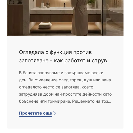
Огледала с функция против
запотяване – как работят и струва
ли си?
В банята започваме и завършваме всеки
ден. За съжаление след горещ душ или вана
огледалото често се запотява, което
затруднява дори най-простите дейности като
бръснене или гримиране. Решението на този
проблем са огледалата с функция против
Прочетете още
запотяване. Как работят и струва ли си
наистина да инвестирате в тях? Нека
разберем.