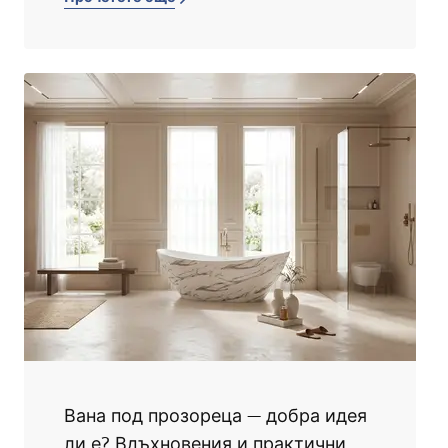
вземеш душ или водата упорито тече от две
места едновременно, време е да запретнеш
ръкави. По-долу ще откриеш прост
наръчник, който ще те преведе през
ремонта на превключвателя в смесителя за
вана – стъпка по стъпка и без паника.
Провери също как работи превключвателят
в смесител за вана от стар тип и кои са най-
честите признаци за повреда.
Вана под прозореца — добра идея
ли е? Вдъхновения и практични