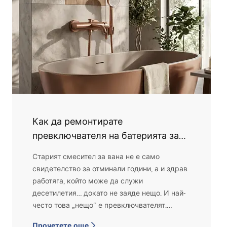
Как да ремонтирате
превключвателя на батерията за
вана? Ръководство стъпка по
Старият смесител за вана не е само
стъпка
свидетелство за отминали години, а и здрав
работяга, който може да служи
десетилетия… докато не заяде нещо. И най-
често това „нещо“ е превключвателят.
Когато вече не можеш спокойно да си
Прочетете още