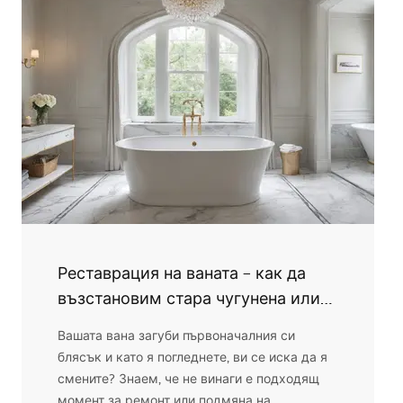
отново плавно и безшумно.
Реставрация на ваната – как да
възстановим стара чугунена или
акрилна вана?
Вашата вана загуби първоначалния си
блясък и като я погледнете, ви се иска да я
смените? Знаем, че не винаги е подходящ
момент за ремонт или подмяна на