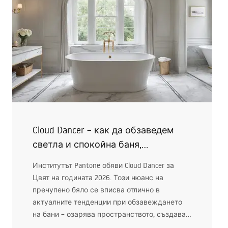
Cloud Dancer – как да обзаведем
светла и спокойна баня,
вдъхновена от цветовите
Институтът Pantone обяви Cloud Dancer за
тенденции за 2026 г.
Цвят на годината 2026. Този нюанс на
пречупено бяло се вписва отлично в
актуалните тенденции при обзавеждането
на бани – озарява пространството, създава
визуален ред и се съчетава прекрасно с