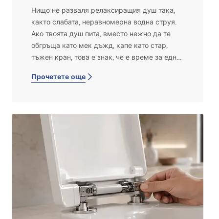
пълния ѝ напор? Ето как!
Нищо не разваля релаксиращия душ така,
както слабата, неравномерна водна струя.
Ако твоята душ-пита, вместо нежно да те
обгръща като мек дъжд, капе като стар,
тъжен кран, това е знак, че е време за едно
добро почистване. Варовиковият накип,
Прочетете още
който се натрупва по дюзите, е най-честият
враг на твоята баня. За щастие можеш
лесно да се справиш с него! Ще ти
подскажем как да премахнеш накипа от
душ-питата, за да работи отново като нова.
Виж по-долу!