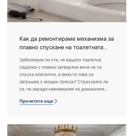
Как да ремонтираме механизма за
плавно спускане на тоалетната
седалка? Практическо
Забелязали ли сте, че вашата тоалетна
ръководство за всеки
седалка с плавно затваряне вече не се
спуска елегантно, а вместо това се
затръшва с мощен трясък? Страхувате ли
се, че заради невнимание на домашните
може да се счупи? Ако е така, не се
Прочетете още
притеснявайте – това е проблем, който често
може да бъде решен без да се налага да
сменяте цялата седалка. В тази статия ще ви
покажа стъпка по стъпка как да поправите
седалка с плавно затваряне, за да работи