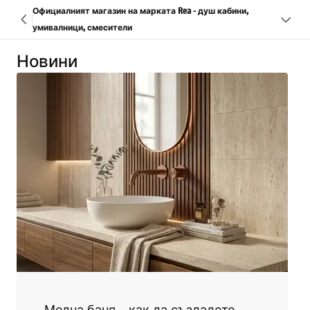
Официалният магазин на марката Rea - душ кабини,
умивалници, смесители
Новини
Медна баня – как да създадете