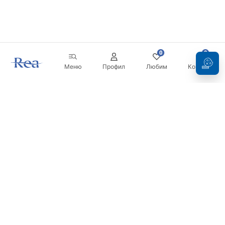
0
0
Меню
Профил
Любим
Кошница
Бюлетин
Бъдете в течение с новините и промоциите!
Регистрация
С въвеждането и потвърждаването на вашите данни, вие