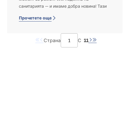
санитарията — и имаме добра новина! Тази
статия ще ви помогне стъпка по стъпка да
Прочетете още
обновите чугунена или акрилна вана, ако
повърхността ѝ е надраскана, помътняла
или обезцветена. От тази статия ще научите:
11
Страна
С
дали реновирането на ваната наистина
си струва,
как да подготвите повърхността,
какви материали да изберете,
как да боядисате ваната самостоятелно,
как да се грижите за нея след
обновяването, за да се запази ефектът
възможно най-дълго.