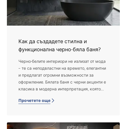
Как да създадете стилна и
функционална черно-бяла баня?
Черно-белите интериори не излизат от мода
– те са неподвластни на времето, елегантни
и предлагат огромни възможности за
оформление. Бялата баня с черни акценти е
класика в модерна интерпретация, която
може да изненада с характер и
Прочетете още
функционалност. Ако търсите идея за
пространство, което да е едновременно
стилно, минималистично и практично, този
цветови дует е идеалното решение.