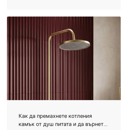
природосъобразно и същевременно
функционално? Ето как!
Как да премахнете котления
камък от душ питата и да върнете