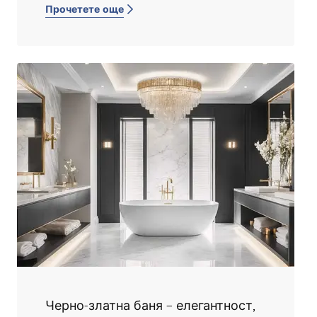
Прочетете още
естествени материали. В статията
показваме как да изберете плочки,
осветление, материали и санитария, за да
създадете хармонична баня, вдъхновена от
този нежен нюанс на бяло.
Черно-златна баня – елегантност,