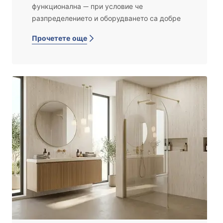
функционална — при условие че
разпределението и оборудването са добре
планирани още от самото начало. В това
Прочетете още
ръководство ще откриете конкретни
решения, които позволяват да се поберат
душ, вана или пералня в малко
пространство без усещане за тяснота и без
скъпи грешки на етап ремонт. От тази статия
ще научите:
възможно ли е да се обзаведе
функционална баня от 4 м² без
компромис с удобството и естетиката,
как да планирате разпределението на
малка баня, за да не губите ценно
пространство,
кога е по-подходящ душът и кога ваната
при малка площ,
как да интегрирате пералня в баня от 4
м² без усещане за претрупаност,