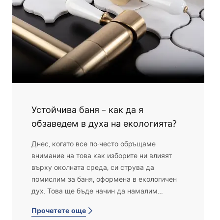
Устойчива баня – как да я
обзаведем в духа на екологията?
Днес, когато все по-често обръщаме
внимание на това как изборите ни влияят
върху околната среда, си струва да
помислим за баня, оформена в екологичен
дух. Това ще бъде начин да намалим
сметките, но и крачка към по-осъзнат живот.
Прочетете още
Как да създадем пространство, което е