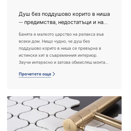
кои решения наистина работят в малка
Душ без поддушово корито в ниша
баня – от смесители до вградени
системи,
— предимства, недостатъци и най-
колко може да струва обзавеждането на
добрите оформления
Банята е малкото царство на релакса във
баня от 4 м² при различни нива на
всеки дом. Нищо чудно, че душ без
изпълнение.
поддушово корито в ниша се превърна в
истински хит в съвременния интериор.
Звучи интересно и затова обмисляш монтаж
у дома? Виж дали си струва да си подариш
Прочетете още
това решение и как да уредиш мечтаното
пространство за къпане!