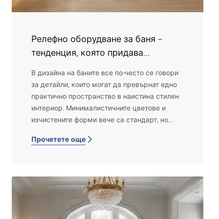
Релефно оборудване за баня –
тенденция, която придава
елегантност и дълбочина на
В дизайна на баните все по-често се говори
интериора
за детайли, които могат да превърнат едно
практично пространство в наистина стилен
интериор. Минималистичните цветове и
изчистените форми вече са стандарт, но
именно рифелованите повърхности днес се
Прочетете още
считат за една от най-интересните
интериорни тенденции. Благодарение на
своята фина структура те придават
елегантност и визуална дълбочина на банята
без нужда от наситени цветове или шарки.