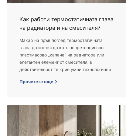
Как работи термостатичната глава
на радиатора и на смесителя?
Макар на пръв поглед термостатичната
глава да изглежда като непретенциозно
пластмасово „капаче“ на радиатора или
елегантен елемент от смесителя, в
действителност тя крие умни технологични
решения, които ни помагат да пестим
Прочетете още
енергия, да се грижим за комфорта и…
портфейла. Ако се чудиш как всъщност
работи тази малка, но ключова част от
домашната инсталация, това ръководство е
за теб.