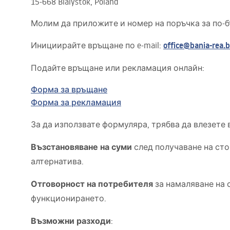
15-668 Bialystok, Poland
Комплект тоалетна чиния с
Молим да приложите и номер на поръчка за по-
биде WC
office@bania-rea.
Инициирайте връщане по e-mail:
Умивалници
Подайте връщане или рекламация онлайн:
Вани и Паравани
Форма за връщане
Форма за рекламация
Смесители за баня
За да използвате формуляра, трябва да влезете 
Душ панели
Възстановяване на суми
след получаване на сто
алтернатива.
Кухня
Отговорност на потребителя
за намаляване на 
функционирането.
Аксесоари и мебели за баня
Възможни разходи
: