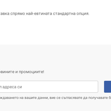
тавка спрямо най-евтината стандартна опция.
овините и промоциите!
даването на вашите данни, вие се съгласявате да получавате б