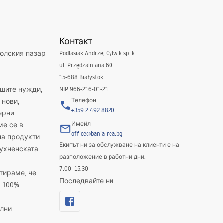
Контакт
полския пазар
Podlasiak Andrzej Cylwik sp. k.
ul. Przędzalniana 60
15-688 Białystok
ашите нужди,
NIP 966-216-01-21
Телефон
 нови,
+359 2 492 8820
ерни
Имейл
ме се в
office@bania-rea.bg
на продукти
Екипът ни за обслужване на клиенти е на
кухненската
разположение в работни дни:
7:00–15:30
тираме, че
Последвайте ни
а 100%
лни.