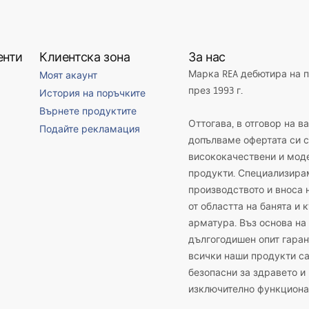
енти
Клиентска зона
За нас
Марка REA дебютира на 
Моят акаунт
през 1993 г.
История на поръчките
Върнете продуктите
Оттогава, в отговор на в
Подайте рекламация
допълваме офертата си с
висококачествени и мод
продукти. Специализира
производството и вноса 
от областта на банята и 
арматура. Въз основа на
дългогодишен опит гаран
всички наши продукти с
безопасни за здравето и
изключително функциона