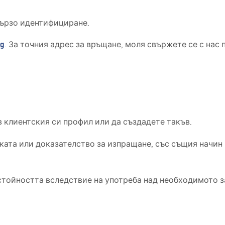
бързо идентифициране.
bg
. За точния адрес за връщане, моля свържете се с нас по
в клиентския си профил или да създадете такъв.
ката или доказателство за изпращане, със същия начин 
стойността вследствие на употреба над необходимото з