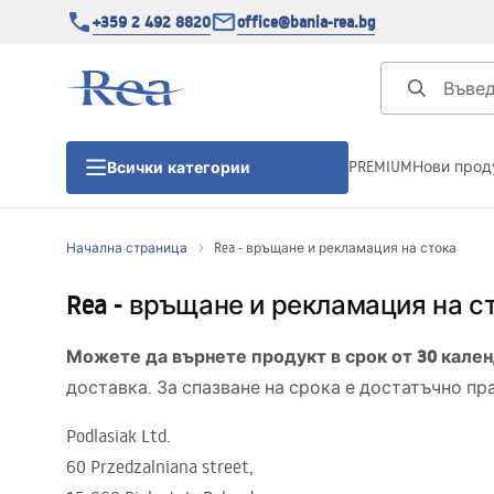
+359 2 492 8820
office@bania-rea.bg
PREMIUM
Нови прод
Всички категории
Начална страница
Rea - връщане и рекламация на стока
Душ кабини
Rea - връщане и рекламация на с
Душ кабини
Можете да върнете продукт в срок от 30 кале
доставка. За спазване на срока е достатъчно п
Душ корита
Podlasiak Ltd.
Линейни сифони
60 Przedzalniana street,