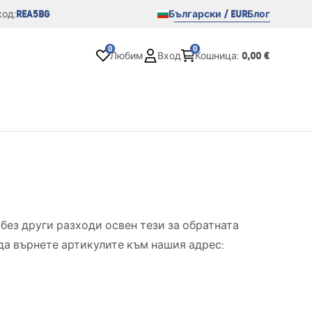
REA5BG
Български / EUR
Блог
од:
0
0
0,00 €
Любим
Вход
Кошница
:
без други разходи освен тези за обратната
 да върнете артикулите към нашия адрес: