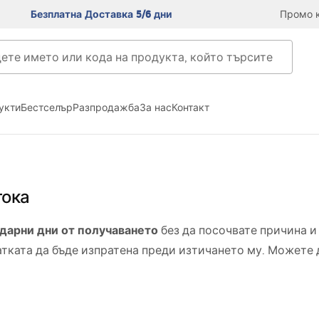
Безплатна Доставка 5/6 дни
Промо к
укти
Бестселър
Разпродажба
За нас
Контакт
тока
ндарни дни от получаването
без да посочвате причина и 
ратката да бъде изпратена преди изтичането му. Можете