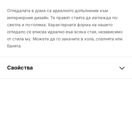
Огледалата в дома са идеалното допълнение към
интериорния дизайн. Те правят стаята да изглежда по-
светла и по-голяма. Характерната форма на нашето
огледало се вписва идеално във всяка стая, независимо
от стила му. Можете да го закачите в хола, спалнята или
банята.
Свойства
Височина
450
mm
Ширина
450
mm
Дълбочина
25
mm
LED осветление
НЕ
Рамка
Да
Цвят на рамката
Кафяв, Бежов