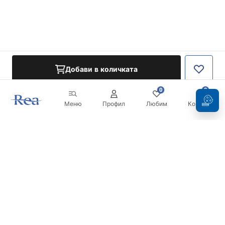
Добави в количката
0
0
Меню
Профил
Любим
Кошница
Бюлетин
Бъдете в течение с новините и промоциите!