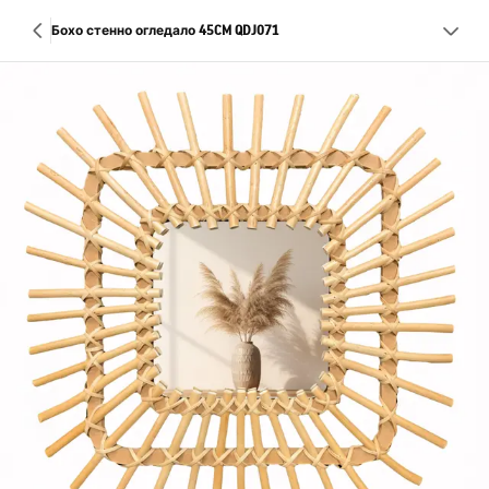
Бохо стенно огледало 45CM QDJ071