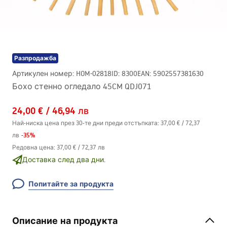
Разпродажба
Артикулен номер
:
HOM-02818
ID
:
8300
EAN
:
5902557381630
Бохо стенно огледало 45CM QDJ071
24,00 €
/
46,94 лв
Най-ниска цена през 30-те дни преди отстъпката:
37,00 €
/
72,37
-
35
%
лв
Редовна цена
:
37,00 €
/
72,37 лв
Доставка след два дни.
Попитайте за продукта
Описание на продукта