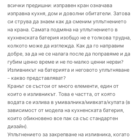
всички предишни: изправен кран означава
изправна кухня, дом и доволни обитатели. Затова
си струва да знаем как да сменим уплътнението
на крана. Самата подмяна на уплътнението в
кухненската батерия изобщо не е толкова трудна,
колкото може да изглежда. Как да го направим
добре, за да не се налага после да поправяме и да
губим ценно време и не по-малко ценни нерви?
Изливникът на батерията и неговото уплътняване
– какво представляват?
Кранът се състои от много елементи, един от
които е изливникът. Това е частта, от която
водата се излива в умивалника/мивката/купата (в
зависимост от модела на кухненската батерия,
които обикновено все пак са със стандартен
дизайн).
Уплътнението за закрепване на изливника, когато