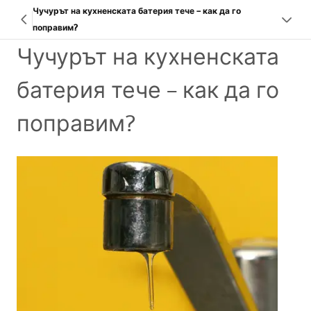
Чучурът на кухненската батерия тече – как да го
поправим?
Чучурът на кухненската
батерия тече – как да го
поправим?