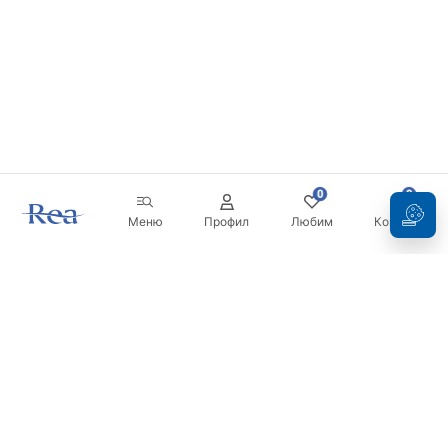
0
0
Меню
Профил
Любим
Кошница
Бюлетин
Бъдете в течение с новините и промоциите!