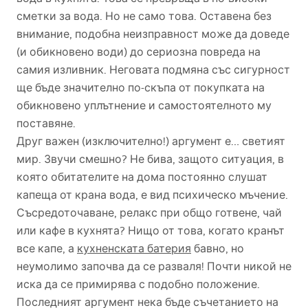
сметки за вода. Но не само това. Оставена без
внимание, подобна неизправност може да доведе
(и обикновено води) до сериозна повреда на
самия изливник. Неговата подмяна със сигурност
ще бъде значително по-скъпа от покупката на
обикновено уплътнение и самостоятелното му
поставяне.
Друг важен (изключително!) аргумент е… светият
мир. Звучи смешно? Не бива, защото ситуация, в
която обитателите на дома постоянно слушат
капеща от крана вода, е вид психическо мъчение.
Съсредоточаване, релакс при общо готвене, чай
или кафе в кухнята? Нищо от това, когато кранът
все капе, а
кухненската батерия
бавно, но
неумолимо започва да се разваля! Почти никой не
иска да се примирява с подобно положение.
Последният аргумент нека бъде съчетанието на