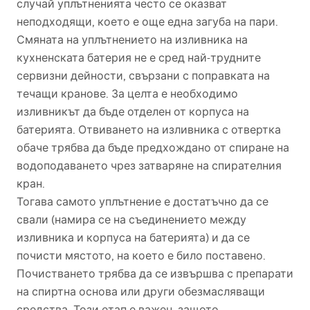
случай уплътненията често се оказват
неподходящи, което е още една загуба на пари.
Смяната на уплътнението на изливника на
кухненската батерия не е сред най-трудните
сервизни дейности, свързани с поправката на
течащи кранове. За целта е необходимо
изливникът да бъде отделен от корпуса на
батерията. Отвиването на изливника с отвертка
обаче трябва да бъде предхождано от спиране на
водоподаването чрез затваряне на спирателния
кран.
Тогава самото уплътнение е достатъчно да се
свали (намира се на съединението между
изливника и корпуса на батерията) и да се
почисти мястото, на което е било поставено.
Почистването трябва да се извършва с препарати
на спиртна основа или други обезмасляващи
средства. Този етап е важен, защото