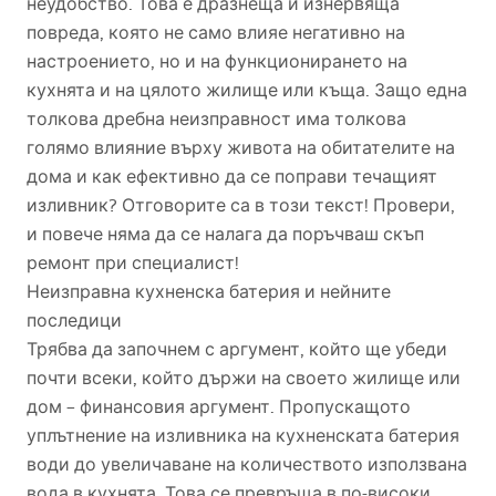
неудобство. Това е дразнеща и изнервяща
повреда, която не само влияе негативно на
настроението, но и на функционирането на
кухнята и на цялото жилище или къща. Защо една
толкова дребна неизправност има толкова
голямо влияние върху живота на обитателите на
дома и как ефективно да се поправи течащият
изливник? Отговорите са в този текст! Провери,
и повече няма да се налага да поръчваш скъп
ремонт при специалист!
Неизправна кухненска батерия и нейните
последици
Трябва да започнем с аргумент, който ще убеди
почти всеки, който държи на своето жилище или
дом – финансовия аргумент. Пропускащото
уплътнение на изливника на кухненската батерия
води до увеличаване на количеството използвана
вода в кухнята. Това се превръща в по-високи