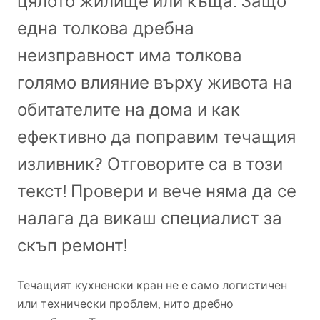
цялото жилище или къща. Защо
една толкова дребна
неизправност има толкова
голямо влияние върху живота на
обитателите на дома и как
ефективно да поправим течащия
изливник? Отговорите са в този
текст! Провери и вече няма да се
налага да викаш специалист за
скъп ремонт!
Течащият кухненски кран не е само логистичен
или технически проблем, нито дребно