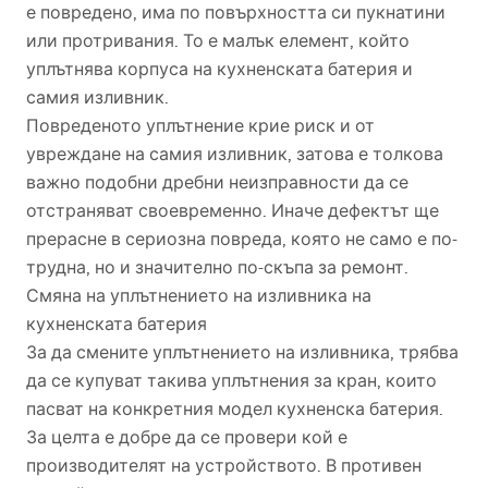
е повредено, има по повърхността си пукнатини
или протривания. То е малък елемент, който
уплътнява корпуса на кухненската батерия и
самия изливник.
Повреденото уплътнение крие риск и от
увреждане на самия изливник, затова е толкова
важно подобни дребни неизправности да се
отстраняват своевременно. Иначе дефектът ще
прерасне в сериозна повреда, която не само е по-
трудна, но и значително по-скъпа за ремонт.
Смяна на уплътнението на изливника на
кухненската батерия
За да смените уплътнението на изливника, трябва
да се купуват такива уплътнения за кран, които
пасват на конкретния модел кухненска батерия.
За целта е добре да се провери кой е
производителят на устройството. В противен