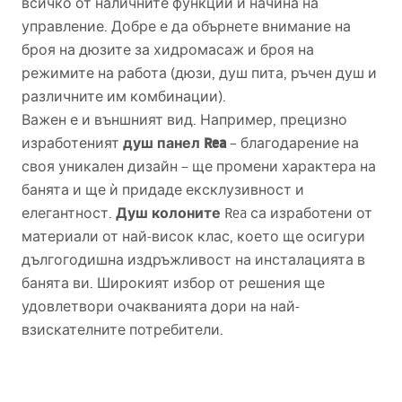
всичко от наличните функции и начина на
управление. Добре е да обърнете внимание на
броя на дюзите за хидромасаж и броя на
режимите на работа (дюзи, душ пита, ръчен душ и
различните им комбинации).
Важен е и външният вид. Например, прецизно
душ панел Rea
изработеният
– благодарение на
своя уникален дизайн – ще промени характера на
банята и ще ѝ придаде ексклузивност и
Душ колоните
елегантност.
Rea са изработени от
материали от най-висок клас, което ще осигури
дългогодишна издръжливост на инсталацията в
банята ви. Широкият избор от решения ще
удовлетвори очакванията дори на най-
взискателните потребители.