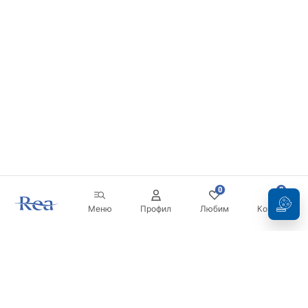
0
0
Меню
Профил
Любим
Кошница
Бюлетин
Бъдете в течение с новините и промоциите!