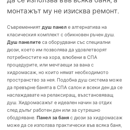
монтажът му не изисква ремонт.
душ панел
Съвременният
е алтернатива на
класическия комплект с обикновен ръчен душ.
Душ панелите
са оборудвани със специални
дюзи, което им позволява да удовлетворят
потребностите на хора, влюбени в
СПА
процедурите, или мечтаещи за вана с
хидромасаж, но които нямат необходимото
пространство за нея. Подобна душ система може
да превърне банята в
СПА
салон и всеки ден да се
наслаждавате на релаксиращ, възстановяващ
душ. Хидромасажът е идеален начин за отдих
след дълъг работен ден или за сутрешно
Панел за баня
ободряване.
с дюзи за хидромасаж
може да се използва практически във всяка баня,