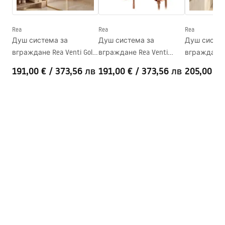
Manual
Височина
2000
mm
Instrukcja_monta__u_kabiny_przy__ciennej_Atlas.pdf
Посока на душ - кабината
ляв или десен
Rea
Rea
Rea
Душ система за
Душ система за
Душ систем
Гаранция
24 месеца
вграждане Rea Venti Gold
вграждане Rea Venti
вграждане R
Покритие Easy Clean
Да, от двете страни на
+ BOX
Copper + BOX
Brush Copper
191,00 €
/
373,56 лв
191,00 €
/
373,56 лв
205,00 €
стъклото