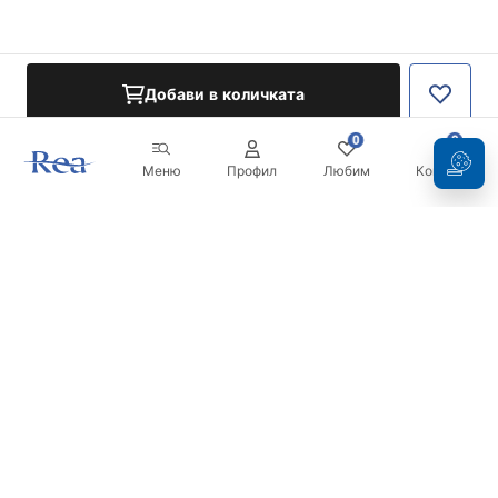
Добави в количката
0
0
Меню
Профил
Любим
Кошница
Бюлетин
Бъдете в течение с новините и промоциите!
Регистрация