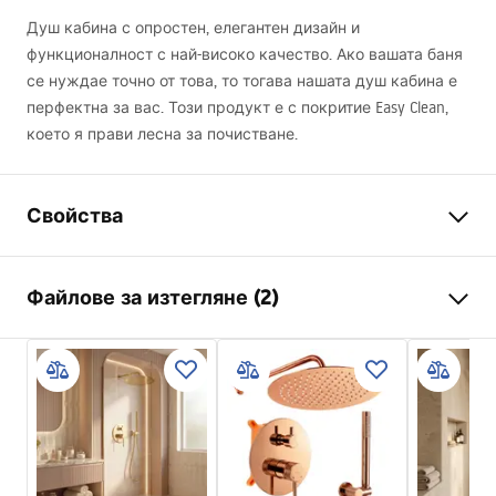
Душ кабина с опростен, елегантен дизайн и
функционалност с най-високо качество. Ако вашата баня
се нуждае точно от това, то тогава нашата душ кабина е
перфектна за вас. Този продукт е с покритие Easy Clean,
което я прави лесна за почистване.
Свойства
Размер (врата х стена)
100x100
Файлове за изтегляне (2)
Цвят на смесителя
Матирано злато
тип душ-кабина
За окачване на стена
Warunki bezpieczeństwa
цвят на стъклото
Прозрачен 6mm
WARUNKI BEZPIECZENSTWA KABINY DRZWI
начин на отваряне
Отварящ се механизъм
PARAWANY.pdf
Seria
Atlas
Монтаж
на душ коритото или пода