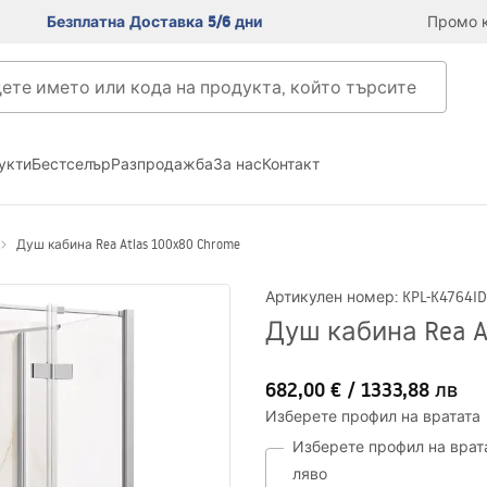
Безплатна Доставка 5/6 дни
Промо к
укти
Бестселър
Разпродажба
За нас
Контакт
Душ кабина Rea Atlas 100x80 Chrome
Артикулен номер
:
KPL-K4764
ID
Душ кабина Rea A
682,00 €
/
1333,88 лв
Изберете профил на вратата
Изберете профил на врат