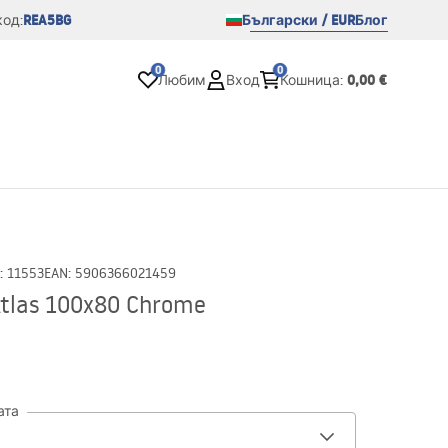
REA5BG
Български / EUR
Блог
од:
0
0
0,00 €
Любим
Вход
Кошница
:
:
11553
EAN
:
5906366021459
tlas 100x80 Chrome
ата