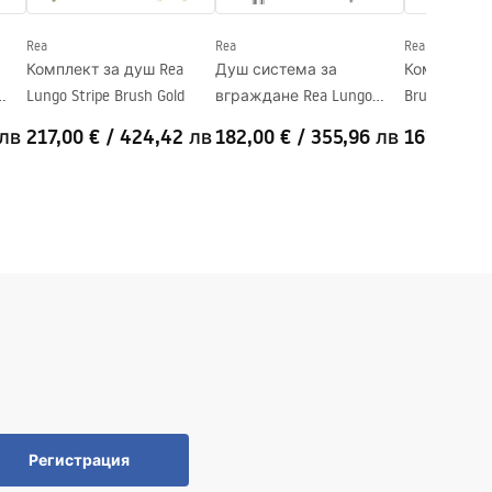
Rea
Rea
Rea
Комплект за душ Rea
Душ система за
Комплект за
Lungo Stripe Brush Gold
вграждане Rea Lungo
Brush Nickel
Stripe Nickel Brush
 лв
217,00 €
/
424,42 лв
182,00 €
/
355,96 лв
161,00 €
Регистрация