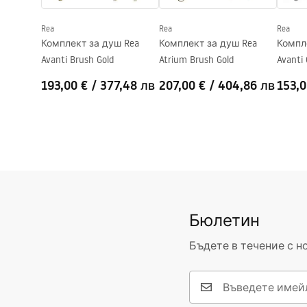
Гаранция
24 месеца
Rea
Rea
Rea
Покритие Easy Clean
Да, от две
Комплект за душ Rea
Комплект за душ Rea
Компл
Avanti Brush Gold
Atrium Brush Gold
Avanti
193,00 €
/
377,48 лв
207,00 €
/
404,86 лв
153,0
Бюлетин
Бъдете в течение с н