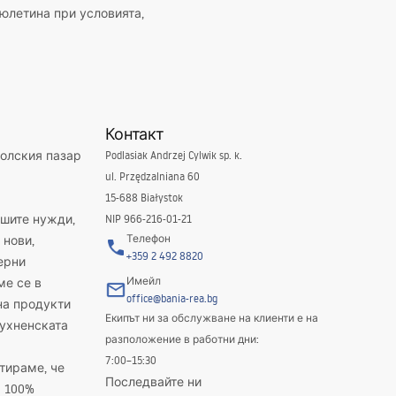
юлетина при условията,
Контакт
полския пазар
Podlasiak Andrzej Cylwik sp. k.
ul. Przędzalniana 60
15-688 Białystok
ашите нужди,
NIP 966-216-01-21
Телефон
 нови,
+359 2 492 8820
ерни
Имейл
ме се в
office@bania-rea.bg
на продукти
Екипът ни за обслужване на клиенти е на
кухненската
разположение в работни дни:
7:00–15:30
тираме, че
Последвайте ни
а 100%