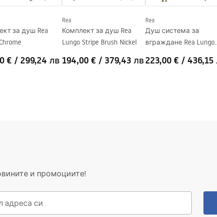
Rea
Rea
те страни на стъклото
ект за душ Rea
Комплект за душ Rea
Душ система за
 Chrome
Lungo Stripe Brush Nickel
вграждане Rea Lungo
Stripe Gold Brush
0 €
/
299,24 лв
194,00 €
/
379,43 лв
223,00 €
/
436,15
овините и промоциите!