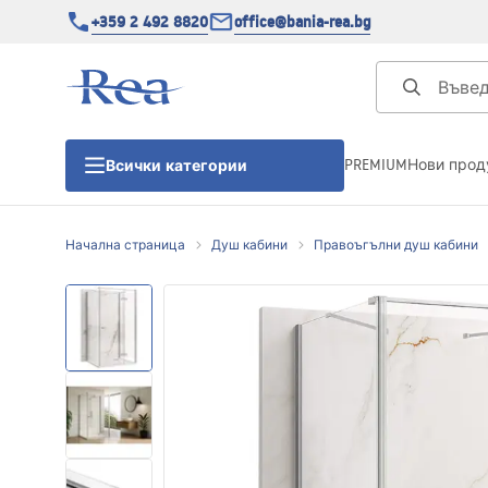
+359 2 492 8820
office@bania-rea.bg
PREMIUM
Нови прод
Всички категории
Начална страница
Душ кабини
Правоъгълни душ кабини
Душ кабини
Душ кабини
Душ корита
Линейни сифони