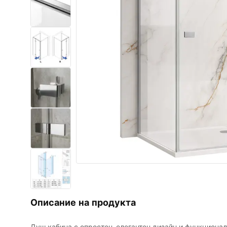
Комплект тоалетна чиния с
биде WC
Умивалници
Вани и Паравани
Смесители за баня
Душ панели
Кухня
Аксесоари и мебели за баня
Описание на продукта