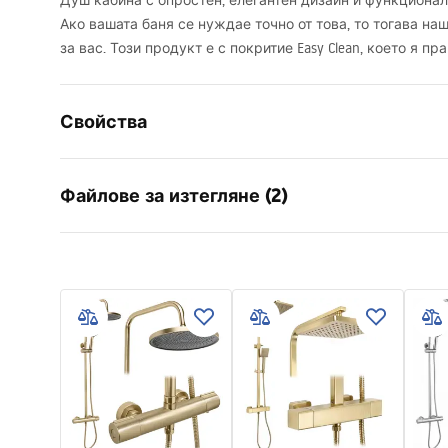
Душ кабина с опростен, елегантен дизайн и функционал
Ако вашата баня се нуждае точно от това, то тогава на
за вас. Този продукт е с покритие Easy Clean, което я пр
Свойства
Размер (врата х стена)
100x80
Файлове за изтегляне (2)
Цвят на смесителя
Хром
тип душ-кабина
За окачва
Warunki bezpieczeństwa
Manu
цвят на стъклото
Прозраче
WARUNKI BEZPIECZENSTWA
Instru
начин на отваряне
Отварящ 
KABINY DRZWI PARAWANY.pdf
__cien
Seria
Atlas
Монтаж
на душ ко
Височина
2000
mm
Посока на душ - кабината
ляв или д