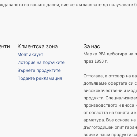
даването на вашите данни, вие се съгласявате да получавате б
енти
Клиентска зона
За нас
Марка REA дебютира на 
Моят акаунт
през 1993 г.
История на поръчките
Върнете продуктите
Оттогава, в отговор на в
Подайте рекламация
допълваме офертата си с
висококачествени и мод
продукти. Специализира
производството и вноса 
от областта на банята и 
арматура. Въз основа на
дългогодишен опит гаран
всички наши продукти с