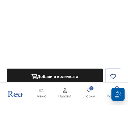
Добави в количката
0
0
Меню
Профил
Любим
Кошница
Бюлетин