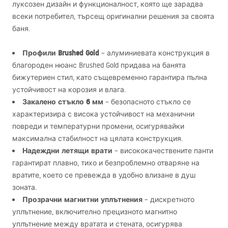
луксозен дизайн и функционалност, която ще зарадва
всеки потребител, търсещ оригинални решения за своята
баня.
Профили Brushed Gold
– алуминиевата конструкция в
благороден нюанс Brushed Gold придава на банята
бижутериен стил, като същевременно гарантира пълна
устойчивост на корозия и влага.
Закалено стъкло 6 мм
– безопасното стъкло се
характеризира с висока устойчивост на механични
повреди и температурни промени, осигурявайки
максимална стабилност на цялата конструкция.
Надеждни летящи врати
– висококачествените панти
гарантират плавно, тихо и безпроблемно отваряне на
вратите, което се превежда в удобно влизане в душ
зоната.
Прозрачни магнитни уплътнения
– дискретното
уплътнение, включително прецизното магнитно
уплътнение между вратата и стената, осигурява