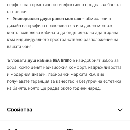
перфектна херметичност и ефективно предпазва банята
от пръски.
Универсален двустранен монтаж
– обмисленият
дизайн на профила позволява ляв или десен монтаж,
което позволява кабината да бъде идеално адаптирана
към индивидуалното пространствено разположение на
вашата баня.
Ъгловата душ кабина
REA
Bruno
е най-добрият избор за
хора, които ценят най-високия комфорт, издръжливостта
и модерния дизайн. Избирайки марката
REA
, вие
получавате гаранция за качество и безупречна естетика
на банята, която ще радва окото години наред.
Свойства
Размер (врата х стена)
90x90