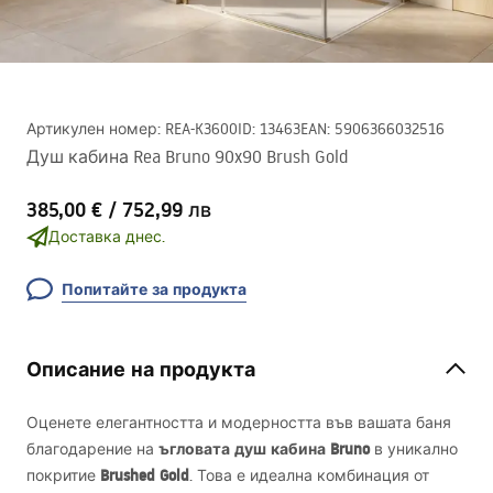
Артикулен номер
:
REA-K3600
ID
:
13463
EAN
:
5906366032516
Душ кабина Rea Bruno 90x90 Brush Gold
385,00 €
/
752,99 лв
Доставка днес.
Попитайте за продукта
Описание на продукта
Оценете елегантността и модерността във вашата баня
ъгловата душ кабина Bruno
благодарение на
в уникално
Brushed Gold
покритие
. Това е идеална комбинация от