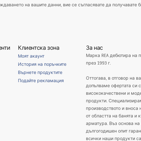
даването на вашите данни, вие се съгласявате да получавате б
енти
Клиентска зона
За нас
Марка REA дебютира на 
Моят акаунт
през 1993 г.
История на поръчките
Върнете продуктите
Оттогава, в отговор на в
Подайте рекламация
допълваме офертата си с
висококачествени и мод
продукти. Специализира
производството и вноса 
от областта на банята и 
арматура. Въз основа на
дългогодишен опит гаран
всички наши продукти с