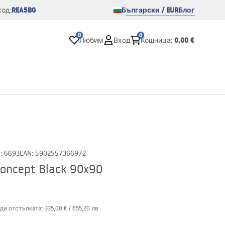
REA5BG
Български / EUR
Блог
од:
0
0
0,00 €
Любим
Вход
Кошница
:
D
:
6693
EAN
:
5902557366972
ncept Black 90x90
ди отстъпката:
335,00 €
/
655,20 лв