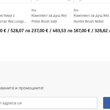
Rea
Rea
истема с
Комплект за душ Rea
Комплект за душ Rea
стат Rea Lungo
Prime Brush Gold
Hunter Brush Nickel
d Copper Brush
0 €
/
528,07 лв
237,00 €
/
463,53 лв
167,00 €
/
326,62 
овините и промоциите!