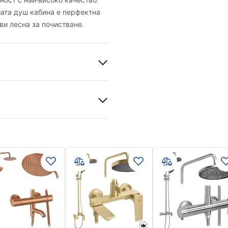
ност с най-високо качество.
шата душ кабина е перфектна
ави лесна за почистване.
н 5mm
механизъм
ритото или пода
лен