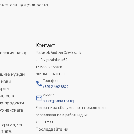
юлетина при условията,
Контакт
полския пазар
Podlasiak Andrzej Cylwik sp. k.
ul. Przędzalniana 60
15-688 Białystok
ашите нужди,
NIP 966-216-01-21
Телефон
 нови,
+359 2 492 8820
ерни
Имейл
ме се в
office@bania-rea.bg
на продукти
Екипът ни за обслужване на клиенти е на
кухненската
разположение в работни дни:
7:00–15:30
тираме, че
Последвайте ни
а 100%