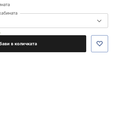
ината
кабината
.
бави в количката