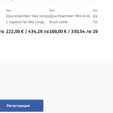
Rea
Rea
Rea
Душ комплект без чучур
Душ Комплект Rea Arcos
Душ Компле
с термостат Rea Lungo
brush nickle
Titan
Chrome
лв
222,00 €
/
434,19 лв
169,00 €
/
330,54 лв
195,00 €
Регистрация