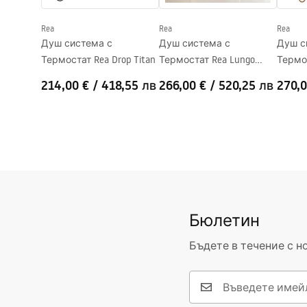
Покритие Easy Clean
Да
Rea
Rea
Rea
Душ система с
Душ система с
Душ с
Термостат Rea Drop Titan
Термостат Rea Lungo
Термо
Diamond Gold Brush
Diamon
214,00 €
/
418,55 лв
266,00 €
/
520,25 лв
270,0
Бюлетин
Бъдете в течение с н