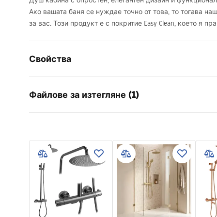
Душ кабина с опростен, елегантен дизайн и функционал
Ако вашата баня се нуждае точно от това, то тогава на
за вас. Този продукт е с покритие Easy Clean, което я пр
Свойства
Размер (врата х стена)
90x90
Файлове за изтегляне (1)
Цвят на смесителя
Черни
тип душ-кабина
Ъглова
shower manual
цвят на стъклото
Прозраче
shower manual.pdf
начин на отваряне
Плъзгащ 
Монтаж
на душ ко
Височина
1900
mm
Посока на душ - кабината
универса
Гаранция
24 месеца