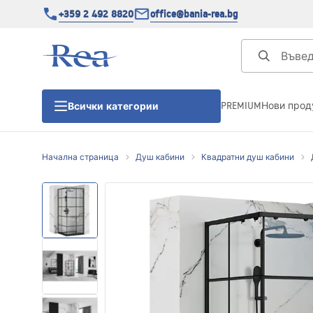
+359 2 492 8820
office@bania-rea.bg
PREMIUM
Нови прод
Всички категории
Начална страница
Душ кабини
Квадратни душ кабини
Душ кабини
Душ кабини
Душ корита
Линейни сифони