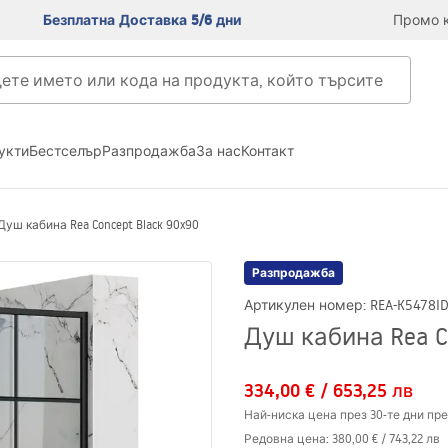
Безплатна Доставка 5/6 дни
Промо к
укти
Бестселър
Разпродажба
За нас
Контакт
Душ кабина Rea Concept Black 90x90
Разпродажба
Артикулен номер
:
REA-K5478
I
Душ кабина Rea Co
334,00 €
/
653,25 лв
Най-ниска цена през 30-те дни пре
Редовна цена
:
380,00 €
/
743,22 лв