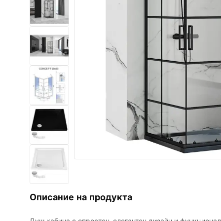
Комплект тоалетна чиния с
биде WC
Умивалници
Вани и Паравани
Смесители за баня
Душ панели
Кухня
Аксесоари и мебели за баня
Описание на продукта