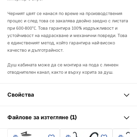
Черният цвят се нанася по време на производствения
процес и след това се закалява двойно заедно с листата
при 600-800°C. Това гарантира 100% издръжливост и
устойчивост на надраскване и механични повреди. Това
е единственият метод, който гарантира най-високо
качество и дълготрайност.
Душ кабината може да се монтира на пода с линеен
отводнителен канал, както и върху корита за душ.
Свойства
Размер (врата х стена)
90x90
Файлове за изтегляне (1)
Цвят на смесителя
Черни
тип душ-кабина
Ъглова