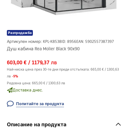
Разпродажба
Артикулен номер
:
KPL-K8538
ID
:
8956
EAN
:
5902557387397
Душ кабина Rea Molier Black 90x90
603,00 €
/
1179,37 лв
Най-ниска цена през 30-те дни преди отстъпката:
665,00 €
/
1300,63
-
9
%
лв
Редовна цена
:
665,00 €
/
1300,63 лв
Доставка днес.
Попитайте за продукта
Описание на продукта