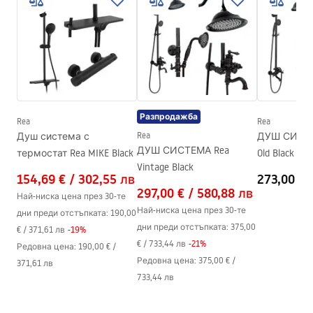
shower manual
цвят на стъклото
Прозрачен 6mm
shower manual.pdf
начин на отваряне
Сгъваем
Монтаж
на душ коритото или пода
Височина
1900
mm
Посока на душ - кабината
универсален
Разпродажба
Гаранция
24 месеца
Rea
Rea
Душ система с
Rea
ДУШ СИСТЕ
Покритие Easy Clean
Да, от двете страни на
ДУШ СИСТЕМА Rea
термостат Rea MIKE Black
Old Black
стъклото
Vintage Black
154,69 €
/
302,55 лв
273,00 €
297,00 €
/
580,88 лв
Най-ниска цена през 30-те
Най-ниска цена през 30-те
дни преди отстъпката:
190,00
дни преди отстъпката:
375,00
€
/
371,61 лв
-
19
%
€
/
733,44 лв
-
21
%
Редовна цена
:
190,00 €
/
Редовна цена
:
375,00 €
/
371,61 лв
733,44 лв