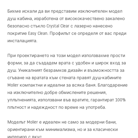
Бихме искали да ви представим изключителен модел
душ кабина, изработена от висококачествено закалено
безопасно стъкло Crystal Clear с лазерно нанесено
покритие Easy Clean. Профилът се определя от вас преди
инсталацията.
При проектирането на този модел използвахме прости
форми, за да създадем врата с удобен и широк вход за
душ. Уникалният безрамков дизайн и възможността за
сгъване на вратата към стената правят душ-кабините
Molier компактни и идеални за всяка баня. Благодарение
на изключително добре обмислените решения,
уплътненията, използвани във вратите, гарантират 100%
плътност и надеждност по време на употреба.
Моделът Molier е идеален не само за модерни бани,
ориентирани към минимализма, но и за класически
интериор с вкус.