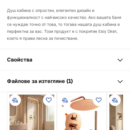
Душ кабина с опростен, елегантен дизайн и
функционалност с най-високо качество. Ако вашата баня
се нуждае точно от това, то тогава нашата душ кабина е
перфектна за вас. Този продукт е с покритие Easy Clean,
което я прави лесна за почистване.
Свойства
Размер (врата х стена)
80x80
Файлове за изтегляне (1)
Цвят на смесителя
Хром
тип душ-кабина
Ъглова
shower manual
цвят на стъклото
Прозрачен 6mm
shower manual.pdf
начин на отваряне
Сгъваем
Монтаж
на душ коритото или пода