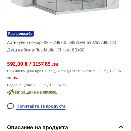
Разпродажба
Артикулен номер
:
KPL-K2367
ID
:
8958
EAN
:
5902557386123
Душ кабина Rea Molier Chrom 80x80
592,00 €
/
1157,85 лв
Най-ниска цена през 30-те дни преди отстъпката:
599,00 €
/
1171,54
-
1
%
лв
Редовна цена
:
599,00 €
/
1171,54 лв
Изпращане на dinsdag.
Попитайте за продукта
Описание на продукта