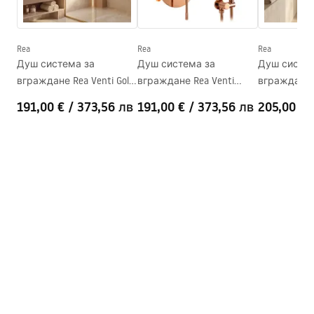
Височина
1900
mm
Посока на душ - кабината
универсален
Гаранция
24 месеца
Rea
Rea
Rea
Душ система за
Душ система за
Душ систем
Покритие Easy Clean
Да, от двете страни на
вграждане Rea Venti Gold
вграждане Rea Venti
вграждане R
стъклото
+ BOX
Copper + BOX
Brush Copper
191,00 €
/
373,56 лв
191,00 €
/
373,56 лв
205,00 €