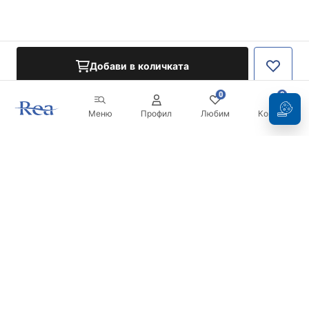
Добави в количката
0
0
Меню
Профил
Любим
Кошница
Бюлетин
Бъдете в течение с новините и промоциите!
Регистрация