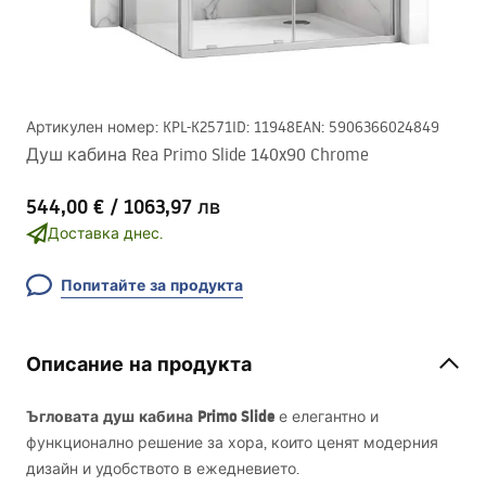
Артикулен номер
:
KPL-K2571
ID
:
11948
EAN
:
5906366024849
Душ кабина Rea Primo Slide 140x90 Chrome
544,00 €
/
1063,97 лв
Доставка днес.
Попитайте за продукта
Описание на продукта
Ъгловата душ кабина Primo Slide
е елегантно и
функционално решение за хора, които ценят модерния
дизайн и удобството в ежедневието.