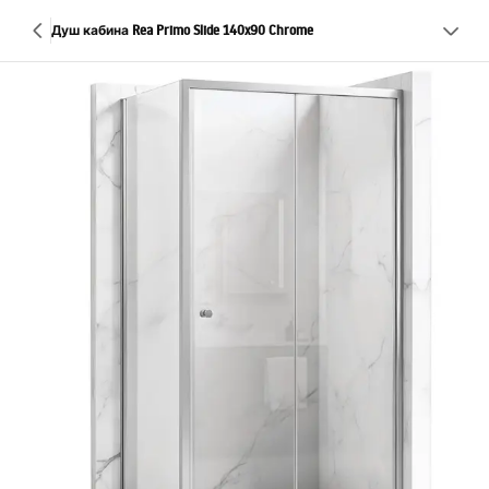
Душ кабина Rea Primo Slide 140x90 Chrome