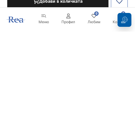
Добави в количката
0
0
Меню
Профил
Любим
Кошница
Бюлетин
Бъдете в течение с новините и промоциите!
Регистрация
С въвеждането и потвърждаването на вашите данни, вие
се съгласявате да получавате бюлетина при условията,
посочени в
Правилника
.