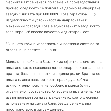
Черният цвят се нанася по време на производствения
процес, след което се подлага на двойно темпериране
заедно с листата при 600-800°C. Това гарантира 100%
издръжливост и устойчивост на надраскване и
механични повреди. Това е единственият метод, който
гарантира най-високо качество и дълготрайност.
*В нашата кабина използвахме иновативна система за
отваряне на вратите – Autoline.
Моделът на кабината Space IN има ефективна система за
плъзгане, която позволява лесно отваряне и затваряне на
вратата, базирана на четири отделни ролки. Вратата се
плъзга плавно навътре, което прави душ кабината
изключително практична, особено в малки бани с
ограничено пространство. Отворената врата не излиза
извън периметъра на заграждението, което улеснява
използването на самата баня, без да се намалява
пространството в заграждението.