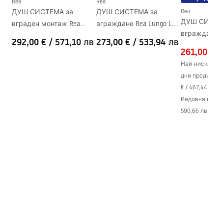
Rea
Rea
ДУШ СИСТЕМА за
ДУШ СИСТЕМА за
Rea
Покритие Easy Clean
Да
ДУШ СИСТ
вграден монтаж Rea
вграждане Rea Lungo L.
вграждане 
FENIX GOLD + BOX
Gold + BOX
292,00 €
/
571,10 лв
273,00 €
/
533,94 лв
Lungo Black
261,00 €
Най-ниска це
дни преди от
€
/
467,44 лв
Редовна цен
590,66 лв