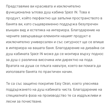
Представяме ви красивата и изключително
функционална ъглова душ кабина Space IN. Това е
продукт, който перфектно ще запълни пространството в
банята ви, като същевременно поддържа безупречен
външен вид и естетика на интериора. Благодарение на
черните завършващи елементи нашият продукт е
изключително универсален и със сигурност ще се впише
в интериора на вашата баня. Благодарение на дизайна си
душ кабината Space IN може да се монтира върху поднос
за душ с различна височина или директно на пода.
Вратата на душа се плъзга навътре, което ви помага да
използвате банята по практичен начин.
Те са със защитно покритие Easy Clean, което улеснява
поддържането на душ кабината чиста. Благодарение на
специалната фаза на производство те са издръжливи и
лесни за почистване.