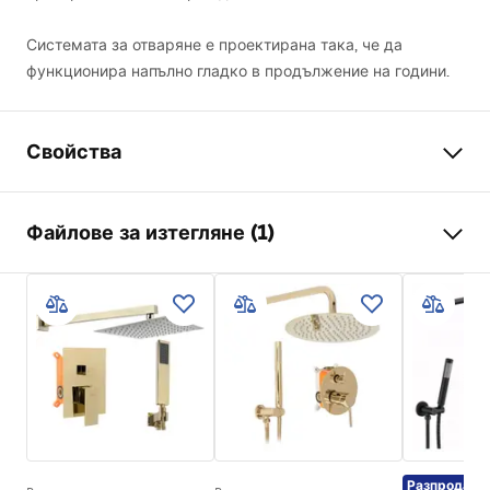
Системата за отваряне е проектирана така, че да
функционира напълно гладко в продължение на години.
Свойства
Размер (врата х стена)
80x100
Файлове за изтегляне (1)
Цвят на смесителя
Черни
тип душ-кабина
Ъглова
shower manual
цвят на стъклото
Прозрачен 6mm
shower manual.pdf
начин на отваряне
Плъзгащ механизъм
Монтаж
на душ коритото или пода
Височина
1950
mm
Посока на душ - кабината
универсален
Разпродажб
Гаранция
24 месеца