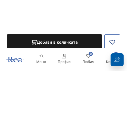
Добави в количката
0
0
Меню
Профил
Любим
Кошница
Бюлетин
Бъдете в течение с новините и промоциите!