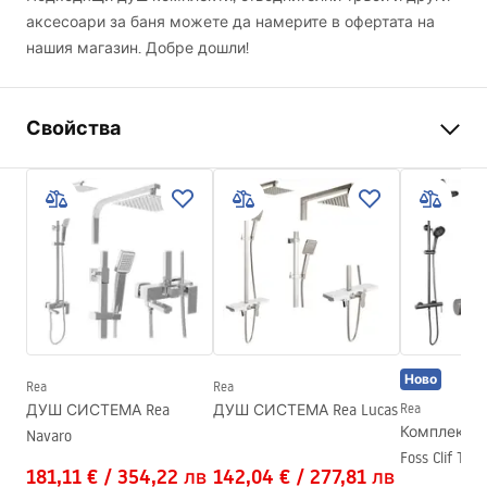
аксесоари за баня можете да намерите в офертата на
нашия магазин. Добре дошли!
Свойства
Размер (врата х стена)
90
Цвят на смесителя
Черни
тип душ-кабина
Walk-in
цвят на стъклото
Прозрачен 8mm
Seria
Bler
Посока на душ - кабината
универсален
Ново
Rea
Rea
Гаранция
24 месеца
ДУШ СИСТЕМА Rea
ДУШ СИСТЕМА Rea Lucas
Rea
Комплект з
Navaro
Foss Clif Tita
181,11 €
/
354,22 лв
142,04 €
/
277,81 лв