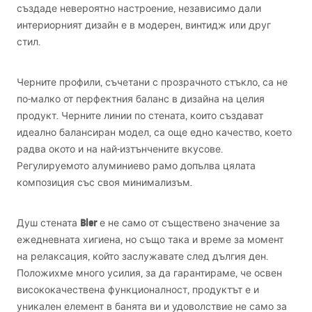
създаде невероятно настроение, независимо дали
интериорният дизайн е в модерен, винтидж или друг
стил.
Черните профили, съчетани с прозрачното стъкло, са не
по-малко от перфектния баланс в дизайна на целия
продукт. Черните линии по стената, които създават
идеално балансиран модел, са още едно качество, което
радва окото и на най-изтънчените вкусове.
Регулируемото алуминиево рамо допълва цялата
композиция със своя минимализъм.
Bler
Душ стената
е не само от съществено значение за
ежедневната хигиена, но също така и време за момент
на релаксация, който заслужавате след дългия ден.
Положихме много усилия, за да гарантираме, че освен
висококачествена функционалност, продуктът е и
уникален елемент в банята ви и удоволствие не само за