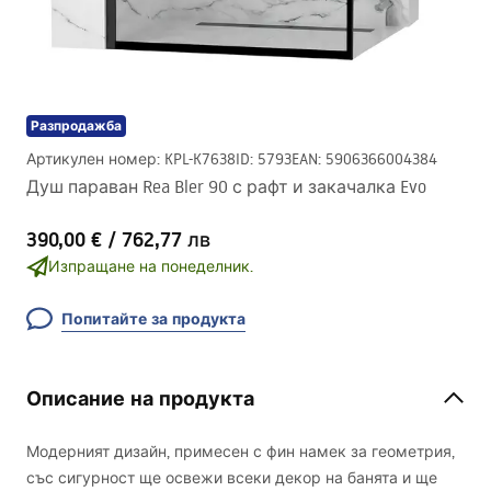
Разпродажба
Артикулен номер
:
KPL-K7638
ID
:
5793
EAN
:
5906366004384
Душ параван Rea Bler 90 с рафт и закачалка Evo
390,00 €
/
762,77 лв
Изпращане на понеделник.
Попитайте за продукта
Описание на продукта
Модерният дизайн, примесен с фин намек за геометрия,
със сигурност ще освежи всеки декор на банята и ще