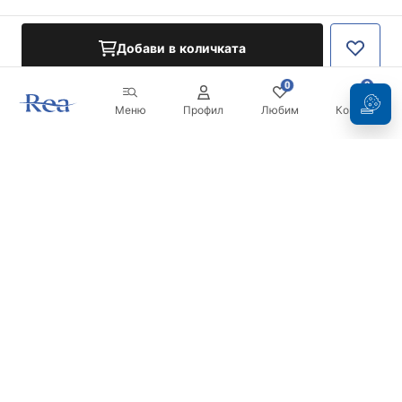
Добави в количката
0
0
Меню
Профил
Любим
Кошница
Бюлетин
Бъдете в течение с новините и промоциите!
Регистрация
С въвеждането и потвърждаването на вашите данни, вие
се съгласявате да получавате бюлетина при условията,