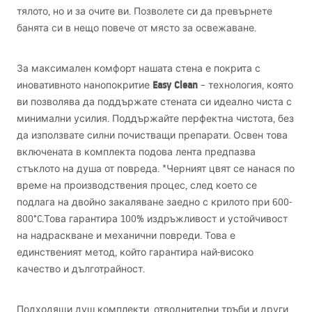
тялото, но и за очите ви. Позволете си да превърнете
банята си в нещо повече от място за освежаване.
За максимален комфорт нашата стена е покрита с
Easy Clean
иновативното нанопокритие
– технология, която
ви позволява да поддържате стената си идеално чиста с
минимални усилия. Поддържайте перфектна чистота, без
да използвате силни почистващи препарати. Освен това
включената в комплекта подова лента предпазва
стъклото на душа от повреда. *Черният цвят се нанася по
време на производствения процес, след което се
подлага на двойно закаляване заедно с крилото при 600-
800°C.Това гарантира 100% издръжливост и устойчивост
на надраскване и механични повреди. Това е
единственият метод, който гарантира най-високо
качество и дълготрайност.
Подходящи душ комплекти, отводнителни тръби и други