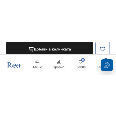
Добави в количката
0
0
Меню
Профил
Любим
Кошница
Бюлетин
Бъдете в течение с новините и промоциите!