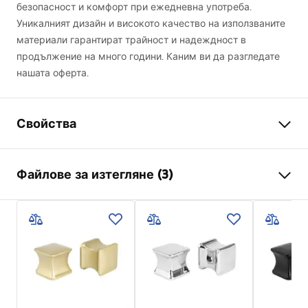
безопасност и комфорт при ежедневна употреба.
Уникалният дизайн и високото качество на използваните
материали гарантират трайност и надеждност в
продължение на много години. Каним ви да разгледате
нашата оферта.
Свойства
Цвят
Хром
Файлове за изтегляне (3)
Материал
Месинг , ABS
Тип батерия
Термостатична
Информация за безопасност
Начин на монтаж
повърхностен монтаж
Safety_Information_Shower_set.pdf
Регулиране на височината
Да
Мин. височина
820
mm
Гаранционни условия
Макс. височина
1170
mm
Warranty_Terms_and_Conditions_Faucets_-_5.pdf