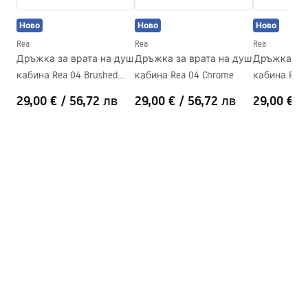
Излив за вана
Да, въртяща се
Ново
Ново
Ново
Регулиране на налягането
Да
Инструкции за монтаж
Rea
Rea
Rea
Система Anti-Calc
Да
shower_set.pdf
Дръжка за врата на душ
Дръжка за врата на душ
Дръжка за 
Технология
Chrome plating
кабина Rea 04 Brushed
кабина Rea 04 Chrome
кабина Rea 
Gold
Разстояние между
150
mm
29,00 €
/
56,72 лв
29,00 €
/
56,72 лв
29,00 €
/
връзките
Гаранция
24 месеца