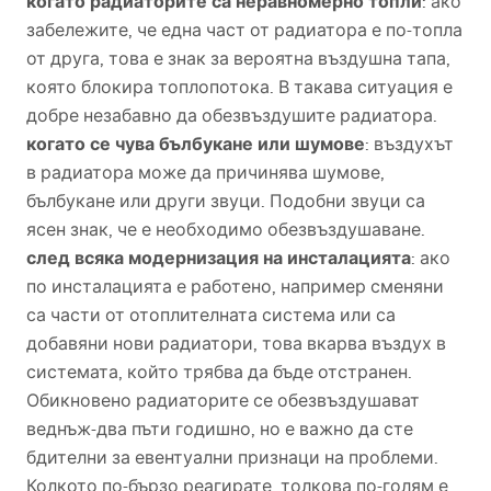
когато радиаторите са неравномерно топли
: ако
забележите, че една част от радиатора е по-топла
от друга, това е знак за вероятна въздушна тапа,
която блокира топлопотока. В такава ситуация е
добре незабавно да обезвъздушите радиатора.
когато се чува бълбукане или шумове
: въздухът
в радиатора може да причинява шумове,
бълбукане или други звуци. Подобни звуци са
ясен знак, че е необходимо обезвъздушаване.
след всяка модернизация на инсталацията
: ако
по инсталацията е работено, например сменяни
са части от отоплителната система или са
добавяни нови радиатори, това вкарва въздух в
системата, който трябва да бъде отстранен.
Обикновено радиаторите се обезвъздушават
веднъж-два пъти годишно, но е важно да сте
бдителни за евентуални признаци на проблеми.
Колкото по-бързо реагирате, толкова по-голям е