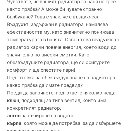
Чувствате, че вашият радиатор за баня не грее
както трябва? А може би чувате странно
бълбукане? Това е знак, че е въздухясал!
Въздухът, задържан в радиатора, намалява
ефективността му, като значително понижава
температурата в банята. Освен това въздухясал
радиатор харчи повече енергия, което води до
значително по-високи сметки. Като
обезвъздушите радиатора, ще си осигурите
комфорт и ще спестите пари!
Подготовка за обезвъздушаване на радиатора —
какво трябва да имате предвид?
Преди да започнете, подгответе няколко неща:
ключ
, подходящ за типа вентил, който има
конкретният радиатор;
леген
за събиране на водата;
кърпа
, която може да потрябва, за да избършете
капещата по пода вода.