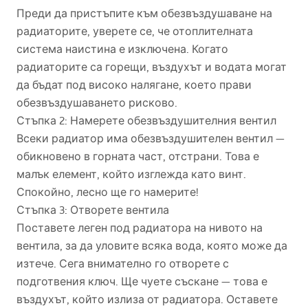
Преди да пристъпите към обезвъздушаване на
радиаторите, уверете се, че отоплителната
система наистина е изключена. Когато
радиаторите са горещи, въздухът и водата могат
да бъдат под високо налягане, което прави
обезвъздушаването рисково.
Стъпка 2: Намерете обезвъздушителния вентил
Всеки радиатор има обезвъздушителен вентил —
обикновено в горната част, отстрани. Това е
малък елемент, който изглежда като винт.
Спокойно, лесно ще го намерите!
Стъпка 3: Отворете вентила
Поставете леген под радиатора на нивото на
вентила, за да уловите всяка вода, която може да
изтече. Сега внимателно го отворете с
подготвения ключ. Ще чуете съскане — това е
въздухът, който излиза от радиатора. Оставете