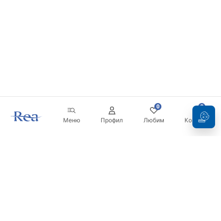
0
0
Меню
Профил
Любим
Кошница
Бюлетин
Бъдете в течение с новините и промоциите!