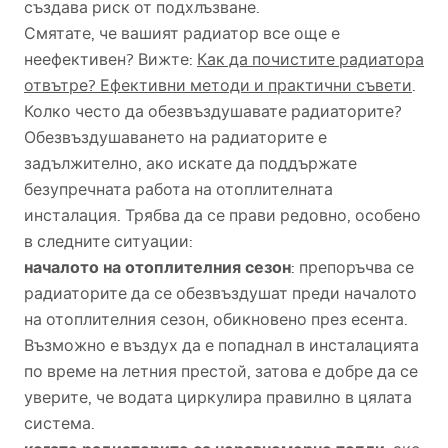
създава риск от подхлъзване.
Смятате, че вашият радиатор все още е
неефективен? Вижте:
Как да почистите радиатора
отвътре? Ефективни методи и практични съвети
.
Колко често да обезвъздушавате радиаторите?
Обезвъздушаването на радиаторите е
задължително, ако искате да поддържате
безупречната работа на отоплителната
инсталация. Трябва да се прави редовно, особено
в следните ситуации:
началото на отоплителния сезон
: препоръчва се
радиаторите да се обезвъздушат преди началото
на отоплителния сезон, обикновено през есента.
Възможно е въздух да е попаднал в инсталацията
по време на летния престой, затова е добре да се
уверите, че водата циркулира правилно в цялата
система.