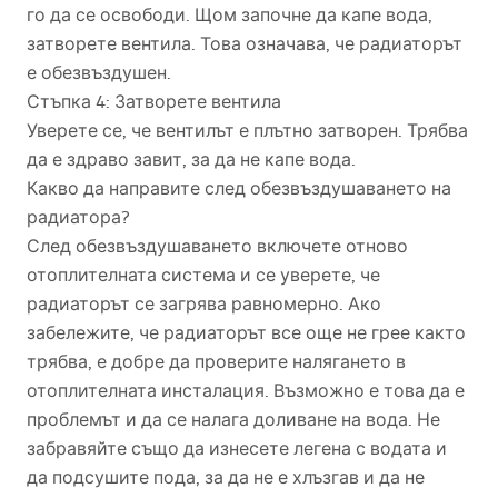
го да се освободи. Щом започне да капе вода,
затворете вентила. Това означава, че радиаторът
е обезвъздушен.
Стъпка 4: Затворете вентила
Уверете се, че вентилът е плътно затворен. Трябва
да е здраво завит, за да не капе вода.
Какво да направите след обезвъздушаването на
радиатора?
След обезвъздушаването включете отново
отоплителната система и се уверете, че
радиаторът се загрява равномерно. Ако
забележите, че радиаторът все още не грее както
трябва, е добре да проверите налягането в
отоплителната инсталация. Възможно е това да е
проблемът и да се налага доливане на вода. Не
забравяйте също да изнесете легена с водата и
да подсушите пода, за да не е хлъзгав и да не