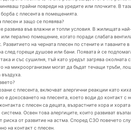
ичиняваш трайни повреди на уредите или плочките. В таз
 борба с плесента в помещенията.
 плесен и защо се появява?
 се развива във влажни и топли условия. В жилищата най
я или перално помещение, когато поради слабата венти
 Развитието на черната плесен по стените и таваните в
ра след горещи душове или бани. Появата ѝ се подпомаг
 така и със сушилня, тъй като уредът загрява околната 
то на микроорганизми могат да бъдат течащи тръби, ло
 въздуха.
равето?
рзани с плесента, включват алергични реакции като киха
о е докосването на плесента, което води до контакт с 
контакта с плесен са децата, възрастните хора и хорат
 система. Освен това алергиците, които развиват възп
ат риска от развитие на астма. Според
СЗО
повечето слу
но на контакт с плесен.