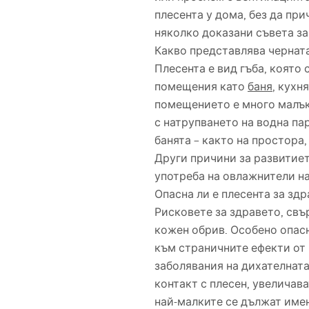
плесента у дома, без да пр
няколко доказани съвета за
Какво представлява черната
Плесента е вид гъба, която
помещения като
баня
, кухн
помещението е много малък.
с натрупването на водна па
банята – както на простора,
Други причини за развитие
употреба на овлажнители на
Опасна ли е плесента за зд
Рисковете за здравето, свъ
кожен обрив. Особено опасн
към страничните ефекти от 
заболявания на дихателната
контакт с плесен, увеличав
най-малките се дължат имен