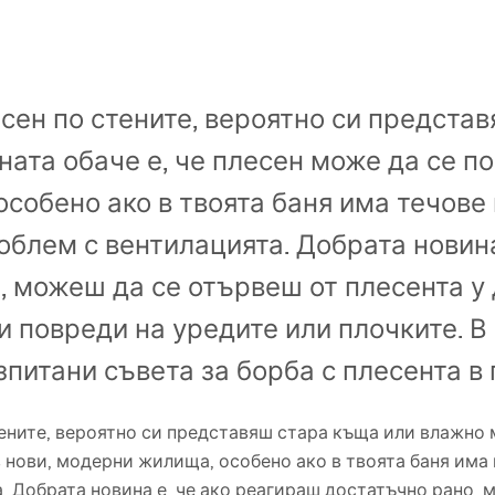
есен по стените, вероятно си предста
ата обаче е, че плесен може да се поя
собено ако в твоята баня има течове
облем с вентилацията. Добрата новина
 можеш да се отървеш от плесента у 
 повреди на уредите или плочките. В 
зпитани съвета за борба с плесента в
тените, вероятно си представяш стара къща или влажно м
в нови, модерни жилища, особено ако в твоята баня има
. Добрата новина е, че ако реагираш достатъчно рано, 