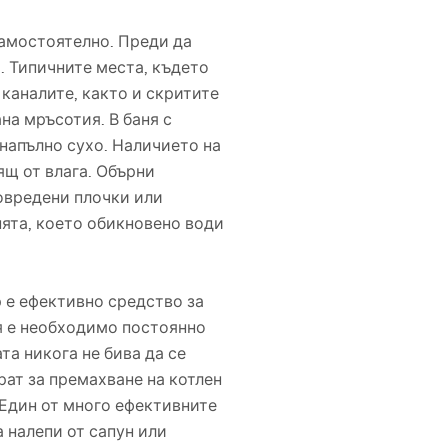
амостоятелно. Преди да
. Типичните места, където
, каналите, както и скритите
ана мръсотия. В баня с
напълно сухо. Наличието на
ящ от влага. Обърни
повредени плочки или
нята, което обикновено води
 е ефективно средство за
ея е необходимо постоянно
та никога не бива да се
рат за премахване на котлен
 Един от много ефективните
 налепи от сапун или