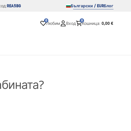
REA5BG
Български / EUR
Блог
од:
0
0
0,00 €
Любим
Вход
Кошница
:
абината?