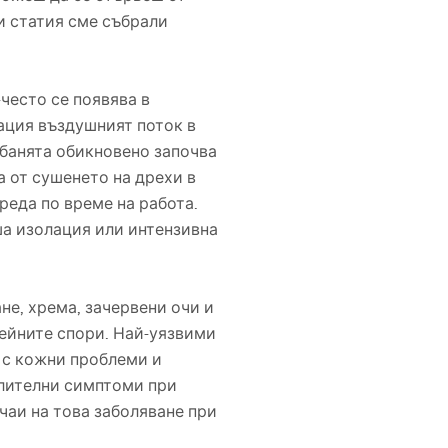
и статия сме събрали
-често се появява в
лация въздушният поток в
 банята обикновено започва
а от сушенето на дрехи в
среда по време на работа.
ша изолация или интензивна
не, хрема, зачервени очи и
нейните спори. Най-уязвими
а с кожни проблеми и
алителни симптоми при
чаи на това заболяване при