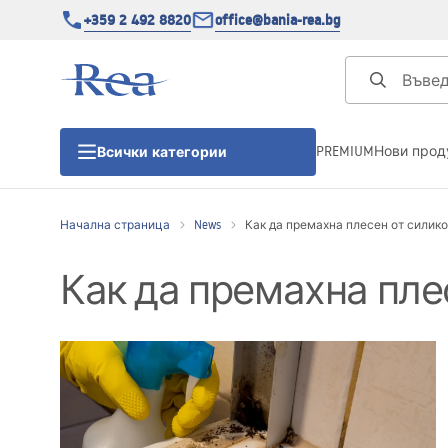
+359 2 492 8820
office@bania-rea.bg
PREMIUM
Нови прод
Всички категории
Начална страница
News
Как да премахна плесен от силико
Душ кабини
Как да премахна пле
Душ кабини
Душ корита
Линейни сифони