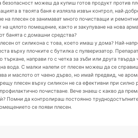
а безопасност можеш да купиш готов продукт против пл
ацията в твоята баня е излязла извън контрол, най-добр
е на плесен се занимават много почистващи и ремонтни
 на цялото помещение, както и закупуване на нова арма
от банята с домашни средства?
лесен от силикона с това, което имаш у дома? Най-нап
места върху плочките с бутилка с пулверизатор. Препара
 търкане, направи го с четка за зъби или друга твърда 
на вода. С малки налепи от плесен можеш да се справиш
ва и маслото от чаено дърво, но имай предвид, че арома
рещу плесен върху силикон не са ефективни при силно 
 профилактично почистване. Вече знаеш с какво да пре
ѝ? Помни да контролираш постоянно труднодостъпните м
помещението се появи плесен.