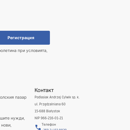
Регистрация
юлетина при условията,
Контакт
полския пазар
Podlasiak Andrzej Cylwik sp. k.
ul. Przędzalniana 60
15-688 Białystok
ашите нужди,
NIP 966-216-01-21
Телефон
 нови,