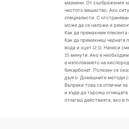
мазнини. От съображения з
чистото вещество. Ако ситу
специалисти. С отстраняван
може да се наложи и ремонт
Как да премахнем плесента 
Как да премахнеш черната п
вода и оцет (2:1). Нанеси с
15 минути. Ако е необходимо
е използването на кислород
бикарбонат. Полезен се оказ
дълго. Домашните методи с
Въпреки това са отлични за
и къде да търсиш огнищата 
отлагаш действията, ако в 