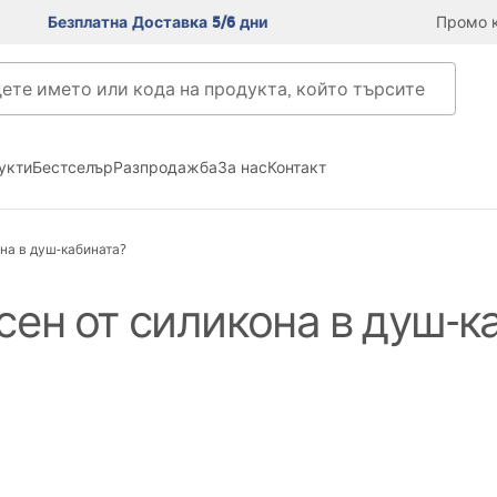
Безплатна Доставка 5/6 дни
Промо к
укти
Бестселър
Разпродажба
За нас
Контакт
на в душ-кабината?
сен от силикона в душ-к