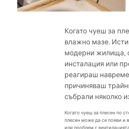
Комплект тоалетна чиния с
биде WC
Когато чуеш за пл
Умивалници
влажно мазе. Истин
Вани и Паравани
модерни жилища, о
инсталация или пр
Смесители за баня
реагираш навреме,
Душ панели
причиняваш трайни
събрали няколко и
Кухня
Аксесоари и мебели за баня
Когато чуеш за плесен по с
плесен може да се появи и 
или проблем с вентилацията