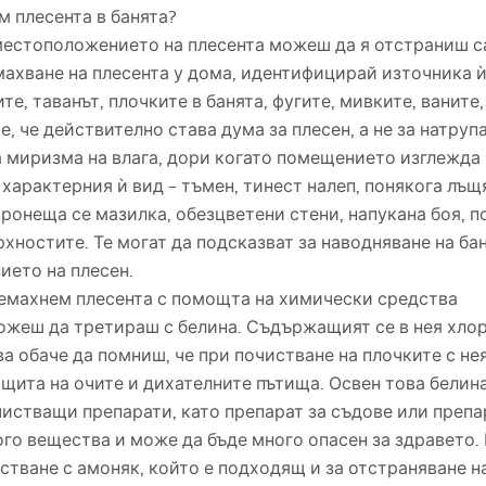
м плесента в банята?
местоположението на плесента можеш да я отстраниш с
ахване на плесента у дома, идентифицирай източника ѝ
ите, таванът, плочките в банята, фугите, мивките, ваните
е, че действително става дума за плесен, а не за натруп
 миризма на влага, дори когато помещението изглежда 
 характерния ѝ вид – тъмен, тинест налеп, понякога лъщ
 ронеща се мазилка, обезцветени стени, напукана боя, 
хностите. Те могат да подсказват за наводняване на ба
ието на плесен.
ремахнем плесента с помощта на химически средства
ожеш да третираш с белина. Съдържащият се в нея хлор
ва обаче да помниш, че при почистване на плочките с н
ащита на очите и дихателните пътища. Освен това белина
чистващи препарати, като препарат за съдове или препа
ого вещества и може да бъде много опасен за здравето.
стване с амоняк, който е подходящ и за отстраняване на