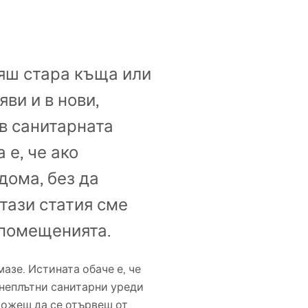
вяш стара къща или
ви и в нови,
 в санитарната
 е, че ако
дома, без да
тази статия сме
 помещенията.
азе. Истината обаче е, че
 неплътни санитарни уреди
можеш да се отървеш от