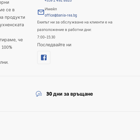
+359 2 492 8820
ерни
Имейл
ме се в
office@bania-rea.bg
на продукти
Екипът ни за обслужване на клиенти е на
кухненската
разположение в работни дни:
7:00–15:30
тираме, че
Последвайте ни
а 100%
лни.
30 дни за връщане