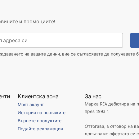
овините и промоциите!
даването на вашите данни, вие се съгласявате да получавате б
енти
Клиентска зона
За нас
Марка REA дебютира на 
Моят акаунт
през 1993 г.
История на поръчките
Върнете продуктите
Оттогава, в отговор на в
Подайте рекламация
допълваме офертата си с