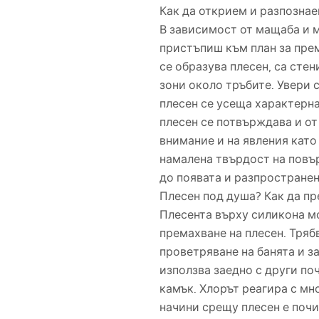
Как да открием и разпознае
В зависимост от мащаба и 
пристъпиш към план за прем
се образува плесен, са стен
зони около тръбите. Увери с
плесен се усеща характерна
плесен се потвърждава и от
внимание и на явления като
намалена твърдост на повър
до появата и разпространен
Плесен под душа? Как да п
Плесента върху силикона м
премахване на плесен. Тряб
проветряване на банята и з
използва заедно с други по
камък. Хлорът реагира с мн
начини срещу плесен е почи