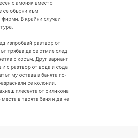
есен с амоняк вместо
е се обърни към
 фирми. В крайни случаи
тура.
ред изпробвай разтвор от
тът трябва да се отмие след
четка с косъм. Друг вариант
 и с разтвор от вода и сода
тът му остава в банята по-
разраснали се колонии.
махнеш плесента от силикона
еста в твоята баня и да не