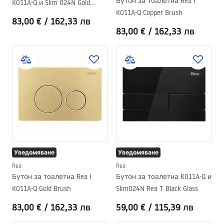
Бутон за тоалетна Rea I
K011A-Q и Slim 024N Gold
K011A-Q Copper Brush
Brush
83,00 €
/
162,33 лв
83,00 €
/
162,33 лв
Уведомяване
Уведомяване
Rea
Rea
Бутон за тоалетна Rea I
Бутон за тоалетна K011A-Q и
K011A-Q Gold Brush
Slim024N Rea T Black Glass
83,00 €
/
162,33 лв
59,00 €
/
115,39 лв