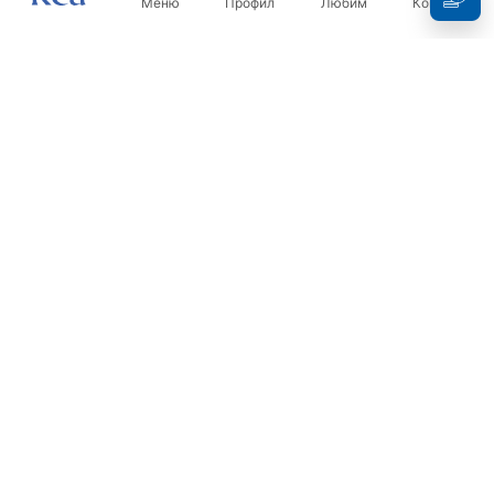
Меню
Профил
Любим
Кошница
Бюлетин
Бъдете в течение с новините и промоциите!
Регистрация
С въвеждането и потвърждаването на вашите данни, вие
се съгласявате да получавате бюлетина при условията,
посочени в
Правилника
.