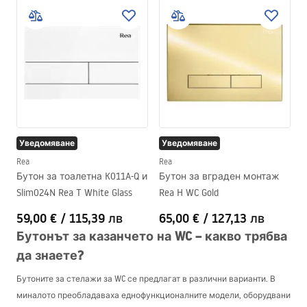
Уведомяване
Уведомяване
Rea
Rea
Бутон за тоалетна K011A-Q и
Бутон за вграден монтаж
Slim024N Rea T White Glass
Rea H WC Gold
59,00 €
/
115,39 лв
65,00 €
/
127,13 лв
Бутонът за казанчето на WC – какво трябва
да знаете?
Бутоните за стелажи за WC се предлагат в различни варианти. В
миналото преобладаваха еднофункционалните модели, оборудвани