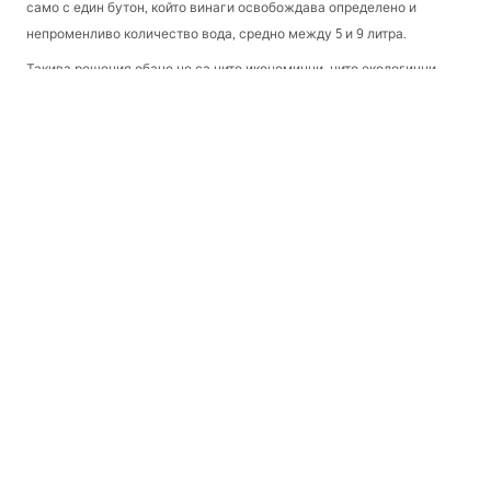
само с един бутон, който винаги освобождава определено и
непроменливо количество вода, средно между 5 и 9 литра.
Такива решения обаче не са нито икономични, нито екологични,
затова в нашия магазин предлагаме единствено двуфункционални
бутони за промиване. Тогава имаме два клавиша – по-малък, който
обикновено освобождава 3 литра вода, и по-голям, който
освобождава 6 литра. Те обикновено са визуално проектирани
така, че никой да няма проблем с разпознаването кой е кой. Тези
стойности производителят винаги посочва в инструкцията на
устройството. Там също се отбелязва, че средното време за
промиване е около пет секунди.
Бутони за вграден стелаж, разделени на две части, правят така, че
консумираме дори до половината по-малко вода, което се
отразява, между другото, и на по-ниски сметки, а предвид
нарастващите други разходи това е повече от желателно.
Какви са цветовете на бутоните за
вградено казанче – преглед