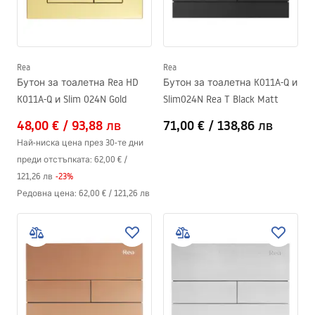
Rea
Rea
Бутон за тоалетна Rea HD
Бутон за тоалетна K011A-Q и
K011A-Q и Slim 024N Gold
Slim024N Rea T Black Matt
48,00 €
/
93,88 лв
71,00 €
/
138,86 лв
Най-ниска цена през 30-те дни
преди отстъпката:
62,00 €
/
121,26 лв
-
23
%
Редовна цена
:
62,00 €
/
121,26 лв