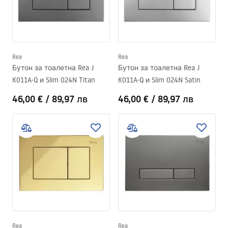
устройството да заема малко място и се справя отлично
в баните с много ограничена площ, както и в
нестандартните, например с наклонен таван. Бутонът за
казанчето може да бъде универсален, но винаги трябва
да се провери в инструкциите изискванията на
Rea
Rea
производителя относно параметрите на стелажа и
Бутон за тоалетна Rea J
Бутон за тоалетна Rea J
останалите елементи от системата, за да пасват всички
K011A-Q и Slim 024N Titan
K011A-Q и Slim 024N Satin
части.
46,00 €
/
89,97 лв
46,00 €
/
89,97 лв
Rea
Rea