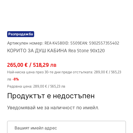
Разпродажба
Артикулен номер
:
REA-K4580
ID
:
5509
EAN
:
5902557355402
КОРИТО ЗА ДУШ КАБИНА Rea Stone 90x120
265,00 €
/
518,29 лв
Най-ниска цена през 30-те дни преди отстъпката:
289,00 €
/
565,23
-
8
%
лв
Редовна цена
:
289,00 €
/
565,23 лв
Продуктът е недостъпен
Уведомявай ме за наличност по имейл.
Вашият имейл адрес