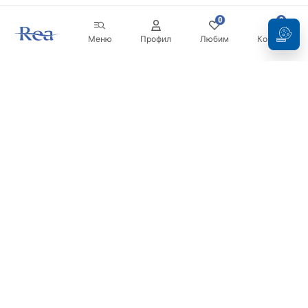
0
0
Меню
Профил
Любим
Кошница
Бюлетин
Бъдете в течение с новините и промоциите!
Регистрация
С въвеждането и потвърждаването на вашите данни, вие
се съгласявате да получавате бюлетина при условията,
посочени в
Правилника
.