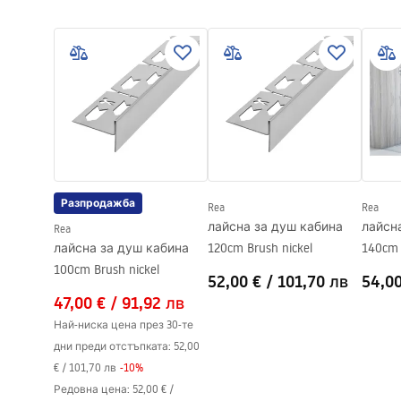
Цвят
Матирана
Материал
неръждае
Дължина
1200
mm
Височина
52
mm
Ширина
12
mm
Дебелина на стоманата
1
mm
Може да се реже
Да
Разпродажба
Rea
Rea
Гаранция
24 месеца
лайсна за душ кабина
лайсн
Rea
лайсна за душ кабина
120cm Brush nickel
140cm 
100cm Brush nickel
52,00 €
/
101,70 лв
54,0
47,00 €
/
91,92 лв
Най-ниска цена през 30-те
дни преди отстъпката:
52,00
€
/
101,70 лв
-
10
%
Редовна цена
:
52,00 €
/