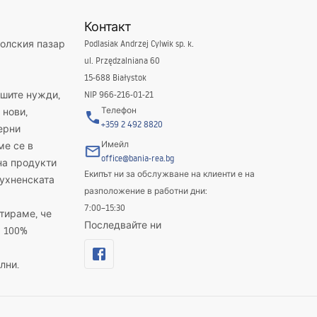
Контакт
полския пазар
Podlasiak Andrzej Cylwik sp. k.
ul. Przędzalniana 60
15-688 Białystok
ашите нужди,
NIP 966-216-01-21
Телефон
 нови,
+359 2 492 8820
ерни
Имейл
ме се в
office@bania-rea.bg
на продукти
Екипът ни за обслужване на клиенти е на
кухненската
разположение в работни дни:
7:00–15:30
тираме, че
Последвайте ни
а 100%
лни.