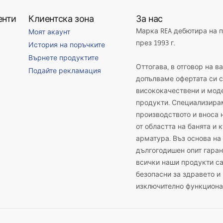
енти
Клиентска зона
За нас
Марка REA дебютира на 
Моят акаунт
през 1993 г.
История на поръчките
Върнете продуктите
Оттогава, в отговор на в
Подайте рекламация
допълваме офертата си с
висококачествени и мод
продукти. Специализира
производството и вноса 
от областта на банята и 
арматура. Въз основа на
дългогодишен опит гаран
всички наши продукти с
безопасни за здравето и
изключително функциона