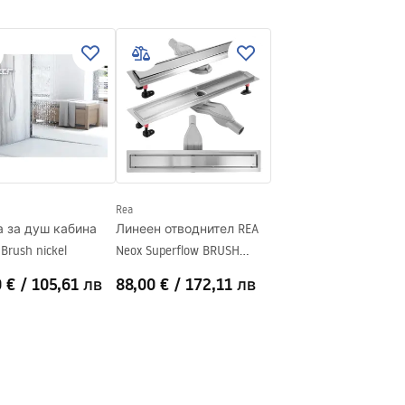
 стомана
ма стомана
Rea
а за душ кабина
Линеен отводнител REA
Brush nickel
Neox Superflow BRUSH
NICKEL 80
0 €
/
105,61 лв
88,00 €
/
172,11 лв