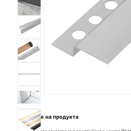
Комплект тоалетна чиния с
биде WC
Умивалници
Вани и Паравани
Смесители за баня
Душ панели
Кухня
Аксесоари и мебели за баня
Описание на продукта