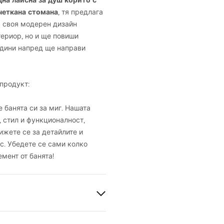
на лайсна за душ корито с
четкана стомана
, тя предлага
а своя модерен дизайн
териор, но и ще повиши
години напред ще направи
продукт:
е банята си за миг. Нашата
, стил и функционалност,
ижете се за детайлите и
с. Убедете се сами колко
мент от банята!
сна