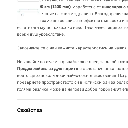
Пред
Открийте ново качество във вашата баня с нашата
дължина 120 cm (1200 mm)
никелирана 
. Изработена от
отлично съчетание на стил и здравина. Благодарение н
лайсната не само ще се впише перфектно във всеки ин
естетиката му до по-високо ниво. Тази инвестиция за 
всеки душ удоволствие.
Запознайте се с най-важните характеристики на нашия 
Не чакайте повече и поръчайте още днес, за да обновит
Предна лайсна за душ корито
е съчетание от качество
което ще задоволи дори най-високите изисквания. Погр
превърнете пространството си в истински рай за релак
голяма разлика може да направи добре подбраният еле
Свойства
Вид продукт
Челна лай