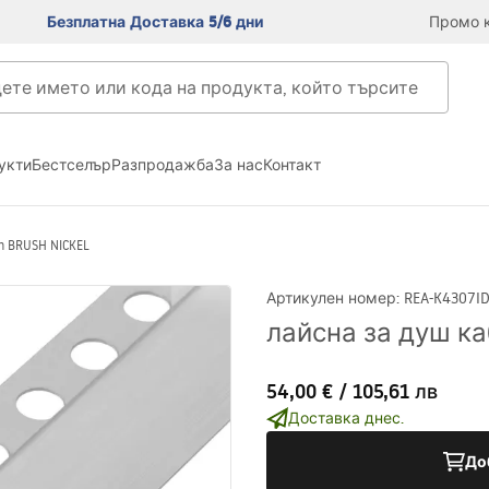
Безплатна Доставка 5/6 дни
Промо к
укти
Бестселър
Разпродажба
За нас
Контакт
m BRUSH NICKEL
Артикулен номер
:
REA-K4307
I
лайсна за душ ка
54,00 €
/
105,61 лв
Доставка днес.
До