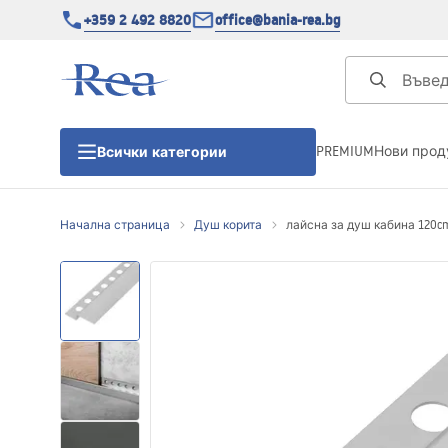
+359 2 492 8820
office@bania-rea.bg
PREMIUM
Нови прод
Всички категории
Начална страница
Душ корита
лайсна за душ кабина 120c
Душ кабини
Душ кабини
Душ корита
Линейни сифони