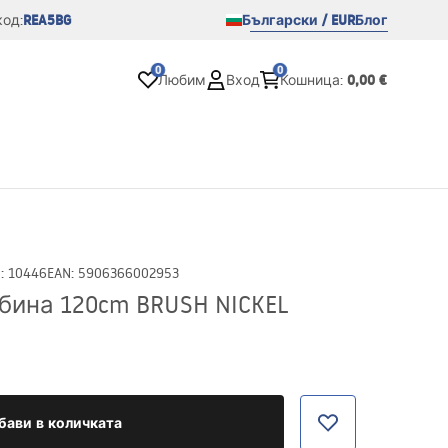
REA5BG
Български / EUR
Блог
од:
0
0
0,00 €
Любим
Вход
Кошница
:
D
:
10446
EAN
:
5906366002953
бина 120cm BRUSH NICKEL
бави в количката