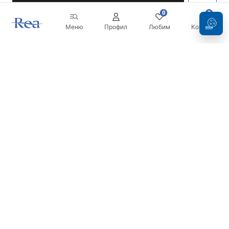
0
0
Меню
Профил
Любим
Кошница
Бюлетин
Бъдете в течение с новините и промоциите!
Регистрация
С въвеждането и потвърждаването на вашите данни, вие
се съгласявате да получавате бюлетина при условията,
посочени в
Правилника
.