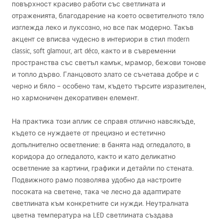
повърхност красиво работи със светлината и
отраженията, благодарение на което осветителното тяло
изглежда леко и луксозно, но все пак модерно. Такъв
акцент се вписва чудесно в интериори в стил modern
classic, soft glamour, art déco, както и в съвременни
пространства със светъл камък, мрамор, бежови тонове
и топло дърво. Гланцовото злато се съчетава добре и с
черно и бяло – особено там, където търсите изразителен,
но хармоничен декоративен елемент.
На практика този аплик се справя отлично навсякъде,
където се нуждаете от прецизно и естетично
допълнително осветление: в банята над огледалото, в
коридора до огледалото, както и като деликатно
осветление за картини, графики и детайли по стената.
Подвижното рамо позволява удобно да настроите
посоката на светене, така че лесно да адаптирате
светлината към конкретните си нужди. Неутралната
цветна температура на
LED
светлината създава