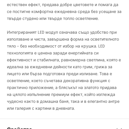
естествен ефект, предава добре цветовете и помага да
се постигне комфортна ежедневна среда без усещане за
твърде студено или твърде топло осветление.
Интегрираният
LED
модул означава също удобство при
използване и чиста, завършена форма на осветителното
тяло – без необходимост от избор на крушка.
LED
технологията е ценена заради енергийната си
ефективност и стабилната, равномерна светлина, която е
идеална за ежедневни дейности като грим, грижа за
лицето или бърза подготовка преди излизане. Това е
осветление, което съчетава декоративна функция с
практично приложение, а блясъкът на златото придава
на цялото изпълнение премиум ефект, който изглежда
чудесно както в домашна баня, така и в елегантно антре
или галерия с картини в дневната.