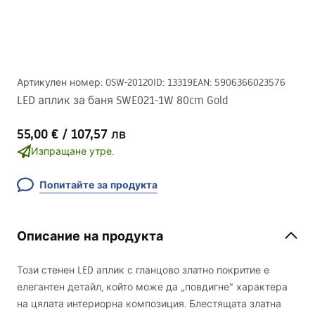
Артикулен номер
:
OSW-20120
ID
:
13319
EAN
:
5906366023576
LED аплик за баня SWE021-1W 80cm Gold
55,00 €
/
107,57 лв
Изпращане утре.
Попитайте за продукта
Описание на продукта
Този стенен
LED
аплик с гланцово златно покритие е
елегантен детайл, който може да „повдигне“ характера
на цялата интериорна композиция. Блестящата златна