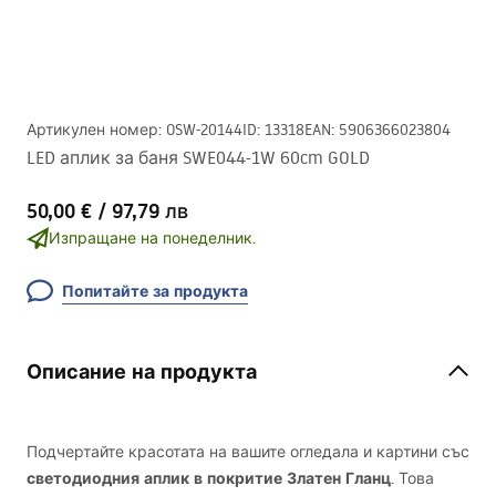
Артикулен номер
:
OSW-20144
ID
:
13318
EAN
:
5906366023804
LED аплик за баня SWE044-1W 60cm GOLD
50,00 €
/
97,79 лв
Изпращане на понеделник.
Попитайте за продукта
Описание на продукта
Подчертайте красотата на вашите огледала и картини със
светодиодния аплик в покритие Златен Гланц
. Това