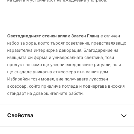
на цвета и устойчивост на ежедневна употреба.
Светодиодният стенен аплик Златен Гланц
е отличен
избор за хора, които търсят осветление, представляващо
изразителна интериорна декорация. Благодарение на
изящната си форма и универсалната светлина, този
продукт не само ще улесни ежедневните ритуали, но и
ще създаде уникална атмосфера във вашия дом.
Избирайки този модел, вие получавате луксозен
аксесоар, който привлича погледа и подчертава високия
стандарт на довършителните работи.
Свойства
Модел
SWE044-1W