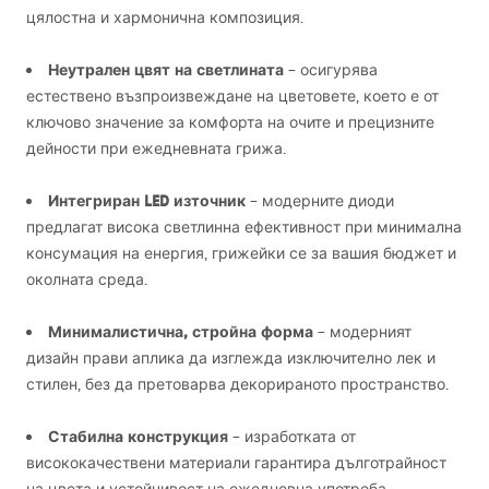
цялостна и хармонична композиция.
Неутрален цвят на светлината
– осигурява
естествено възпроизвеждане на цветовете, което е от
ключово значение за комфорта на очите и прецизните
дейности при ежедневната грижа.
Интегриран
LED
източник
– модерните диоди
предлагат висока светлинна ефективност при минимална
консумация на енергия, грижейки се за вашия бюджет и
околната среда.
Минималистична, стройна форма
– модерният
дизайн прави аплика да изглежда изключително лек и
стилен, без да претоварва декорираното пространство.
Стабилна конструкция
– изработката от
висококачествени материали гарантира дълготрайност