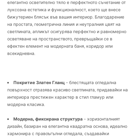
елегантно осветително тяло е перфектното съчетание от
луксозна естетика и функционалност, което ще внесе
бижутериен блясък във вашия интериор. Благодарение
на простата, геометрична линия и неутралния цвят на
светлината, апликът осигурява перфектно и равномерно
осветяване на пространството, превръщайки се в
ефектен елемент на модерната баня, коридор или
всекидневна.
Покритие Златен Гланц
– блестящата огледална
повърхност отразява красиво светлината, придавайки на
интериора престижен характер в стил гламур или
модерна класика.
Модерна, фиксирана структура
– хоризонталният
дизайн, базиран на елегантна квадратна основа, идеално
хармонира с правоъгълни огледала, създавайки