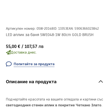
Артикулен номер
:
OSW-20148
ID
:
13353
EAN
:
5906366023842
LED аплик за баня SWE048-1W 80cm GOLD BRUSH
55,00 €
/
107,57 лв
Доставка днес.
Попитайте за продукта
Описание на продукта
Подчертайте красотата на вашите огледала и картини със
светодиодния стенен аплик в покритие Четкано Злато
.