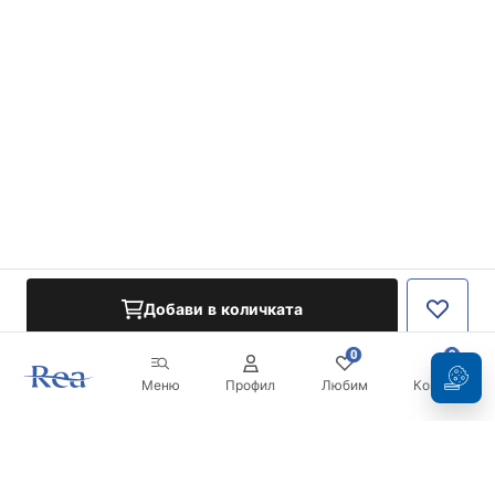
Добави в количката
0
0
Меню
Профил
Любим
Кошница
Бюлетин