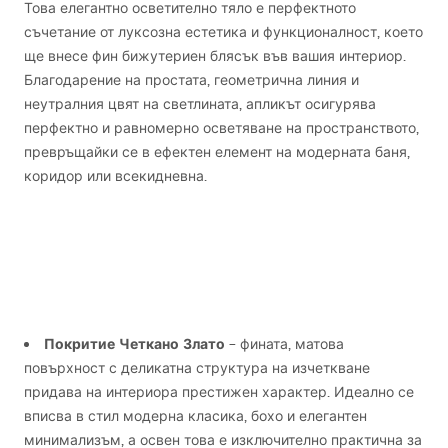
Това елегантно осветително тяло е перфектното
съчетание от луксозна естетика и функционалност, което
ще внесе фин бижутериен блясък във вашия интериор.
Благодарение на простата, геометрична линия и
неутралния цвят на светлината, апликът осигурява
перфектно и равномерно осветяване на пространството,
превръщайки се в ефектен елемент на модерната баня,
коридор или всекидневна.
Покритие Четкано Злато
– фината, матова
повърхност с деликатна структура на изчеткване
придава на интериора престижен характер. Идеално се
вписва в стил модерна класика, бохо и елегантен
минимализъм, а освен това е изключително практична за