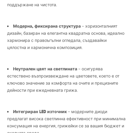
поддържане на чистота.
Модерна, фиксирана структура
– хоризонталният
дизайн, базиран на елегантна квадратна основа, идеално
хармонира с правоъгълни огледала, създавайки
цялостна и хармонична композиция.
Неутрален цвят на светлината
– осигурява
естествено възпроизвеждане на цветовете, което е от
ключово значение за комфорта на очите и прецизните
дейности при ежедневната грижа.
Интегриран
LED
източник
– модерните диоди
предлагат висока светлинна ефективност при минимална
консумация на енергия, грижейки се за вашия бюджет и