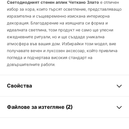
Светодиодният стенен аплик Четкано Злато
е отличен
избор за хора, които търсят осветление, представляващо
изразителна и същевременно изискана интериорна
декорация. Благодарение на изящната си форма и
идеалната светлина, този продукт не само ще улесни
ежедневните ритуали, но и ще създаде уникална
атмосфера във вашия дом. Избирайки този модел, вие
получавате вечен и луксозен аксесоар, който привлича
погледа и подчертава високия стандарт на
довършителните работи.
Свойства
Модел
SWE048-1W
Файлове за изтегляне (2)
Вид лампа
кинкет (стенна лампа)
Дължина
800
mm
Warunki bezpieczeństwa
Ширина
100
mm