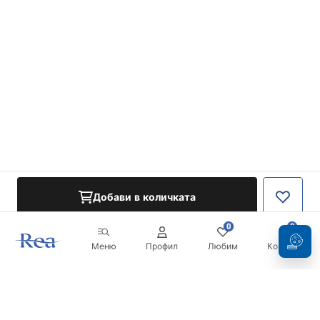
Добави в количката
0
0
Меню
Профил
Любим
Кошница
Бюлетин