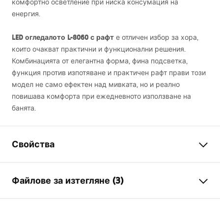
комфортно осветление при ниска консумация на
енергия.
LED
огледалото L-8060 с рафт
е отличен избор за хора,
които очакват практични и функционални решения.
Комбинацията от елегантна форма, фина подсветка,
функция против изпотяване и практичен рафт прави този
модел не само ефектен над мивката, но и реално
повишава комфорта при ежедневното използване на
банята.
Свойства
Височина
600
mm
Файлове за изтегляне (3)
Ширина
800
mm
Дълбочина
30
mm
manual mirror led
LED осветление
Да