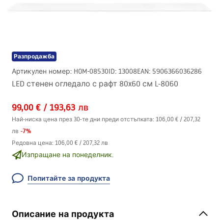
Разпродажба
Артикулен номер
:
HOM-08530
ID
:
13008
EAN
:
5906366036286
LED стенен огледало с рафт 80x60 см L-8060
99,00 €
/
193,63 лв
Най-ниска цена през 30-те дни преди отстъпката:
106,00 €
/
207,32
-
7
%
лв
Редовна цена
:
106,00 €
/
207,32 лв
Изпращане на понеделник.
Попитайте за продукта
Описание на продукта