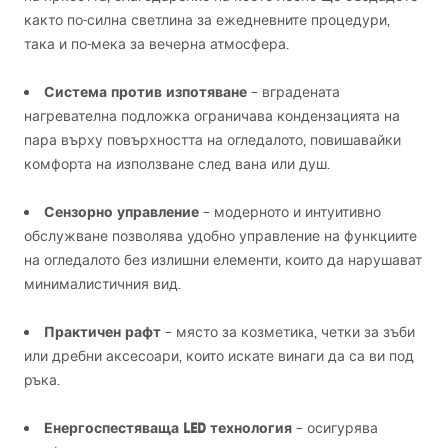
както по-силна светлина за ежедневните процедури,
така и по-мека за вечерна атмосфера.
Система против изпотяване
– вградената
нагревателна подложка ограничава кондензацията на
пара върху повърхността на огледалото, повишавайки
комфорта на използване след вана или душ.
Сензорно управление
– модерното и интуитивно
обслужване позволява удобно управление на функциите
на огледалото без излишни елементи, които да нарушават
минималистичния вид.
Практичен рафт
– място за козметика, четки за зъби
или дребни аксесоари, които искате винаги да са ви под
ръка.
Енергоспестяваща
LED
технология
– осигурява