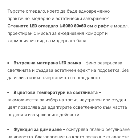
Търсите огледало, което да бъде едновременно
практично, модерно и естетически завършено?
Стенното
LED
огледало L-8060 80×60 см с рафт
е модел,
проектиран с мисъл за ежедневния комфорт и
хармоничния вид на модерната баня.
Вътрешна матирана
LED
рамка
– фино разпръсква
светлината и създава естетичен ефект на подсветка, без
да излиза извън очертанията на огледалото.
3 цветови температури на светлината
–
възможността за избор на топъл, неутрален или студен
цвят позволява да адаптирате осветлението към частта
от деня и извършваните дейности.
Функция за димиране
– осигурява плавно регулиране
на яркостта, благодарение на което лесно ще създадете