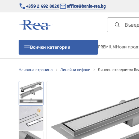
+359 2 492 8820
office@bania-rea.bg
PREMIUM
Нови прод
Всички категории
Начална страница
Линейни сифони
Линеен отводнител Rea
Душ кабини
Душ кабини
Душ корита
Линейни сифони