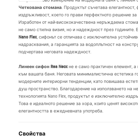
Открийте ново измерение на модерната баня с линеен
Четкована стомана
. Продуктът съчетава елегантност,
издръжливост, което го прави перфектното решение за
Изработен от най-висококачествена неръждаема стом
не само стилна визия, но и надеждност през годините.
Nano Flex
, сифонът се отличава с изключителна устойчи
надрасквания, а гаранцията за водоплътност на констр
подчертава неговата надеждност.
Линеен сифон Rea Neox
не е само практичен елемент, а
към вашата баня. Неговата минималистична естетика г
модерните интериорни тенденции, като повишава естет
душ пространство. Благодарение на използването на 
технологията Nano Flex, продуктът е изключително изд
Това е идеалното решение за хора, които ценят високот
елегантността в ежедневната употреба.
Свойства