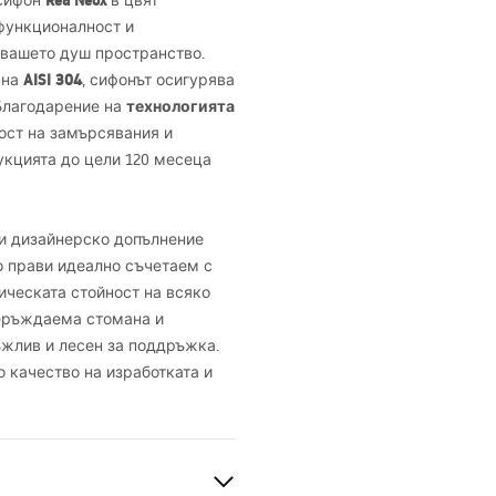
Rea Neox
 сифон
в цвят
 функционалност и
 вашето душ пространство.
AISI
304
ана
, сифонът осигурява
технологията
 Благодарение на
вост на замърсявания и
укцията до цели 120 месеца
 и дизайнерско допълнение
о прави идеално съчетаем с
ическата стойност на всяко
неръждаема стомана и
ръжлив и лесен за поддръжка.
о качество на изработката и