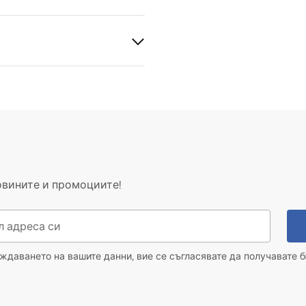
 стомана AISI 304
томана
а с възможност за лепене
овините и промоциите!
 стоманена конструкция, 24
ги компоненти
даването на вашите данни, вие се съгласявате да получавате б