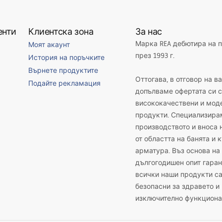
енти
Клиентска зона
За нас
Марка REA дебютира на 
Моят акаунт
през 1993 г.
История на поръчките
Върнете продуктите
Оттогава, в отговор на в
Подайте рекламация
допълваме офертата си с
висококачествени и мод
продукти. Специализира
производството и вноса 
от областта на банята и 
арматура. Въз основа на
дългогодишен опит гаран
всички наши продукти с
безопасни за здравето и
изключително функциона