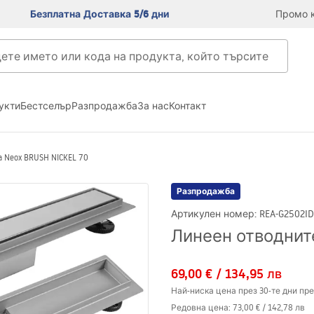
Безплатна Доставка 5/6 дни
Промо к
укти
Бестселър
Разпродажба
За нас
Контакт
 Neox BRUSH NICKEL 70
Разпродажба
Артикулен номер
:
REA-G2502
ID
Линеен отводните
69,00 €
/
134,95 лв
Най-ниска цена през 30-те дни пре
Редовна цена
:
73,00 €
/
142,78 лв