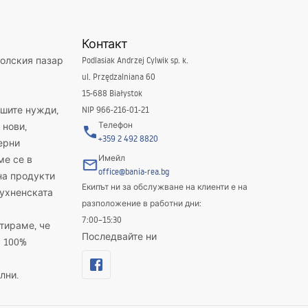
Контакт
полския пазар
Podlasiak Andrzej Cylwik sp. k.
ul. Przędzalniana 60
15-688 Białystok
ашите нужди,
NIP 966-216-01-21
Телефон
 нови,
+359 2 492 8820
ерни
Имейл
ме се в
office@bania-rea.bg
на продукти
Екипът ни за обслужване на клиенти е на
кухненската
разположение в работни дни:
7:00–15:30
тираме, че
Последвайте ни
а 100%
лни.