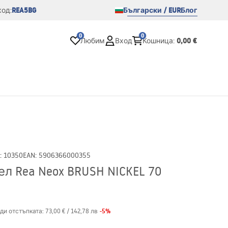
REA5BG
Български / EUR
Блог
од:
0
0
0,00 €
Любим
Вход
Кошница
:
:
10350
EAN
:
5906366000355
л Rea Neox BRUSH NICKEL 70
-
5
%
ди отстъпката:
73,00 €
/
142,78 лв