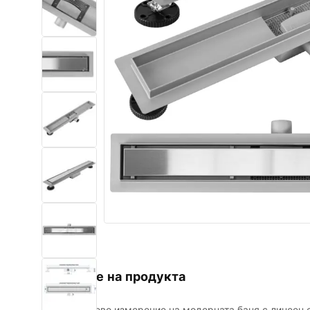
Комплект тоалетна чиния с
биде WC
Умивалници
Вани и Паравани
Смесители за баня
Душ панели
Кухня
Аксесоари и мебели за баня
Описание на продукта