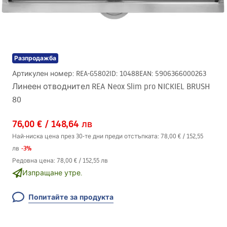
Разпродажба
Артикулен номер
:
REA-G5802
ID
:
10488
EAN
:
5906366000263
Линеен отводнител REA Neox Slim pro NICKIEL BRUSH
80
76,00 €
/
148,64 лв
Най-ниска цена през 30-те дни преди отстъпката:
78,00 €
/
152,55
-
3
%
лв
Редовна цена
:
78,00 €
/
152,55 лв
Изпращане утре.
Попитайте за продукта