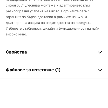
сифон 360° улеснява монтажа и адаптирането към
разнообразни условия на място. Поръчайте сега с
гаранция за бърза доставка в рамките на 24 ч. и
дългосрочна защита на надеждността на продукта.
Изберете стабилност, дизайн и функционалност на най-
високо ниво.
Свойства
Typ odpływu
Slim
Файлове за изтегляне (1)
Тип на сифона
оборотен 360 градуса
Дължина на сифона (cm)
80
Инструкции за инсталиране
Материал
неръждаема стомана AISI
LINEAR-3.pdf
304
Цвят на смесителя
Матирана стомана