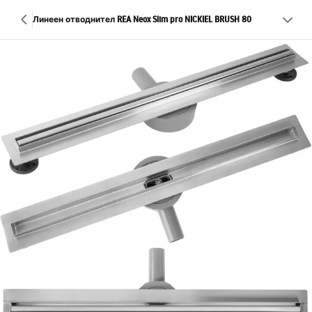
Линеен отводнител REA Neox Slim pro NICKIEL BRUSH 80