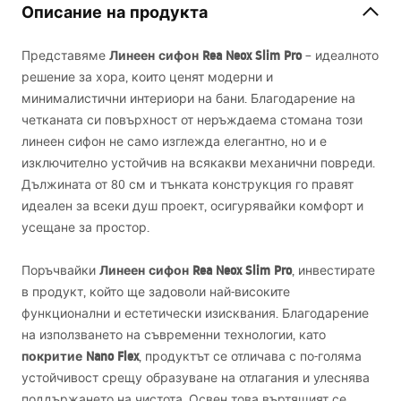
Описание на продукта
Линеен сифон Rea Neox Slim Pro
Представяме
– идеалното
решение за хора, които ценят модерни и
минималистични интериори на бани. Благодарение на
четканата си повърхност от неръждаема стомана този
линеен сифон не само изглежда елегантно, но и е
изключително устойчив на всякакви механични повреди.
Дължината от 80 см и тънката конструкция го правят
идеален за всеки душ проект, осигурявайки комфорт и
усещане за простор.
Линеен сифон Rea Neox Slim Pro
Поръчвайки
, инвестирате
в продукт, който ще задоволи най-високите
функционални и естетически изисквания. Благодарение
на използването на съвременни технологии, като
покритие Nano Flex
, продуктът се отличава с по-голяма
устойчивост срещу образуване на отлагания и улеснява
поддържането на чистота. Освен това въртящият се