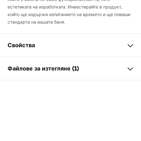
естетиката на изработката. Инвестирайте в продукт,
който ще издържи изпитанието на времето и ще повиши
стандарта на вашата баня.
Свойства
Typ odpływu
Slim
Файлове за изтегляне (1)
Тип на сифона
оборотен 360 градуса
Дължина на сифона (cm)
90
Инструкции за инсталиране
Материал
неръждаема стомана AISI
LINEAR-3.pdf
304
Цвят на смесителя
Матирана стомана
Вид покритие
едностранна с шарка
Капацитет
0,45 l/s
Покритие
Nano Flex