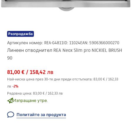
Разпродажба
Артикулен номер
:
REA-G4811
ID
:
11024
EAN
:
5906366000270
Линеен отводнител REA Neox Slim pro NICKIEL BRUSH
90
81,00 €
/
158,42 лв
Най-ниска цена през 30-те дни преди отстъпката:
83,00 €
/
162,33
-
2
%
лв
Редовна цена
:
83,00 €
/
162,33 лв
Изпращане утре.
Попитайте за продукта