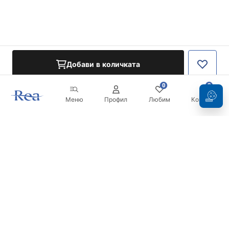
Добави в количката
0
0
Меню
Профил
Любим
Кошница
Бюлетин
Бъдете в течение с новините и промоциите!
Регистрация