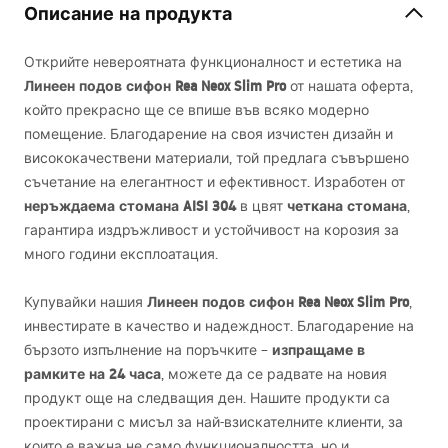
Описание на продукта
Открийте невероятната функционалност и естетика на
Линеен подов сифон Rea Neox Slim Pro
от нашата оферта,
който прекрасно ще се впише във всяко модерно
помещение. Благодарение на своя изчистен дизайн и
висококачествени материали, той предлага съвършено
съчетание на елегантност и ефективност. Изработен от
неръждаема стомана
AISI
304
четкана стомана
в цвят
,
гарантира издръжливост и устойчивост на корозия за
много години експлоатация.
Линеен подов сифон Rea Neox Slim Pro
Купувайки нашия
,
инвестирате в качество и надеждност. Благодарение на
изпращаме в
бързото изпълнение на поръчките –
рамките на 24 часа
, можете да се радвате на новия
продукт още на следващия ден. Нашите продукти са
проектирани с мисъл за най-взискателните клиенти, за
които е важна не само функционалността, но и