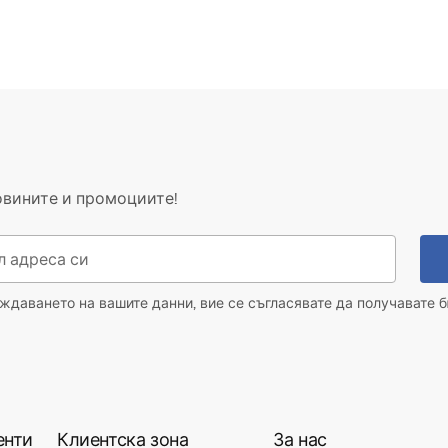
овините и промоциите!
даването на вашите данни, вие се съгласявате да получавате б
енти
Клиентска зона
За нас