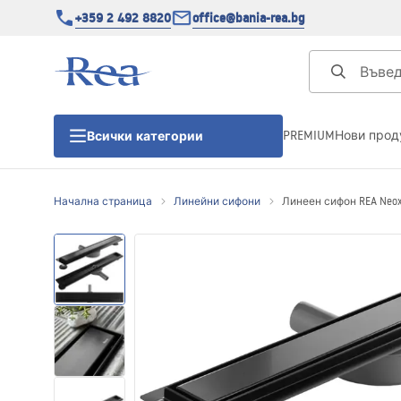
+359 2 492 8820
office@bania-rea.bg
PREMIUM
Нови прод
Всички категории
Начална страница
Линейни сифони
Линеен сифон REA Neox 
Душ кабини
Душ кабини
Душ корита
Линейни сифони