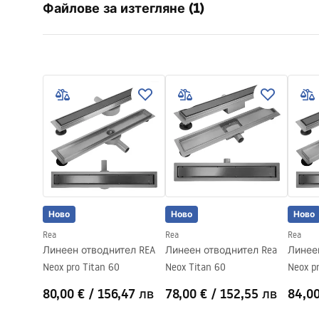
Файлове за изтегляне (1)
Тип на сифона
оборотен 3
Дължина на сифона (cm)
80
Инструкции за инсталиране
Материал
неръждаема
LINEAR-3.pdf
Цвят на смесителя
Черни
Вид покритие
едностранн
на плочка
Капацитет
0,45 l/s
Покритие
Nano Flex
Гаранция
120 месеца
месеца дру
Ново
Ново
Ново
Rea
Rea
Rea
Линеен отводнител REA
Линеен отводнител Rea
Линее
Neox pro Titan 60
Neox Titan 60
Neox p
80,00 €
/
156,47 лв
78,00 €
/
152,55 лв
84,0