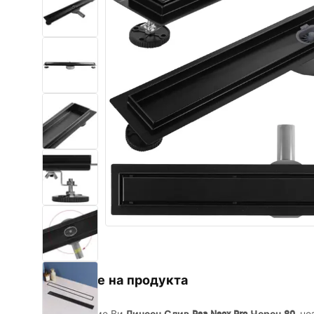
Комплект тоалетна чиния с
биде WC
Умивалници
Вани и Паравани
Смесители за баня
Душ панели
Кухня
Аксесоари и мебели за баня
Описание на продукта