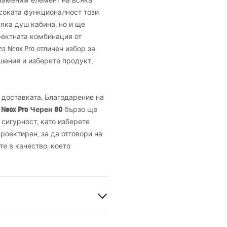
езаменим елемент на всяка
исоката функционалност този
яка душ кабина, но и ще
фектната комбинация от
a Neox Pro отличен избор за
шения и изберете продукт,
а доставката. Благодарение на
Neox Pro Черен 80
бързо ще
 сигурност, като изберете
роектиран, за да отговори на
е в качество, което