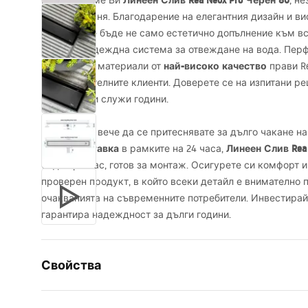
Линеен Слив Rea Neox Pro Черен 80
Представяме Ви
, н
модерна баня. Благодарение на елегантния дизайн и в
продукт ще бъде не само естетично допълнение към вс
осигури надеждна система за отвеждане на вода. Пер
здравина
най-високо качество
и материали от
прави Re
най-взискателните клиенти. Доверете се на изпитани ре
който ще Ви служи години.
Не е нужно вече да се притеснявате за дълго чакане н
бърза доставка
Линеен Слив Rea 
в рамките на 24 часа,
бъде при Вас, готов за монтаж. Осигурете си комфорт и
проверен продукт, в който всеки детайл е внимателно п
очакванията на съвременните потребители. Инвестирайт
гарантира надеждност за дълги години.
Свойства
Typ odpływu
Regularny