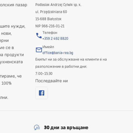
полския пазар
Podlasiak Andrzej Cylwik sp. k.
ul. Przędzalniana 60
15-688 Białystok
ашите нужди,
NIP 966-216-01-21
Телефон
 нови,
+359 2 492 8820
ерни
Имейл
ме се в
office@bania-rea.bg
на продукти
Екипът ни за обслужване на клиенти е на
кухненската
разположение в работни дни:
7:00–15:30
тираме, че
Последвайте ни
а 100%
лни.
30 дни за връщане