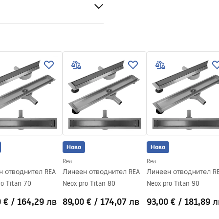
60 градуса
 стомана AISI 304
а с възможност за лепене
 стоманена конструкция, 24
ги компоненти
Ново
Ново
Rea
Rea
н отводнител REA
Линеен отводнител REA
Линеен отводнител R
ro Titan 70
Neox pro Titan 80
Neox pro Titan 90
0 €
/
164,29 лв
89,00 €
/
174,07 лв
93,00 €
/
181,89 л