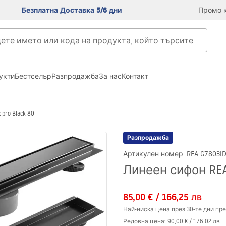
Безплатна Доставка 5/6 дни
Промо к
укти
Бестселър
Разпродажба
За нас
Контакт
pro Black 80
Разпродажба
Артикулен номер
:
REA-G7803
I
Линеен сифон REA 
85,00 €
/
166,25 лв
Най-ниска цена през 30-те дни пре
Редовна цена
:
90,00 €
/
176,02 лв