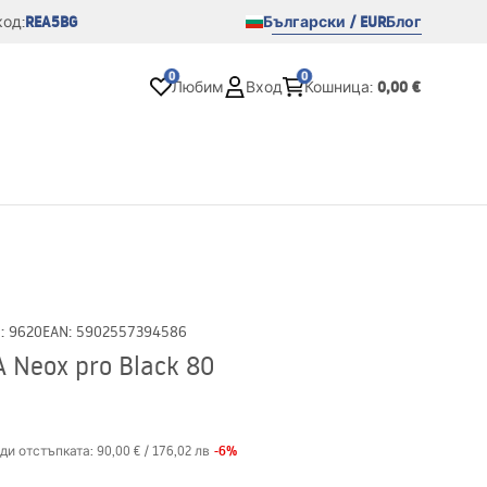
REA5BG
Български / EUR
Блог
од:
0
0
0,00 €
Любим
Вход
Кошница
:
D
:
9620
EAN
:
5902557394586
Neox pro Black 80
-
6
%
ди отстъпката:
90,00 €
/
176,02 лв