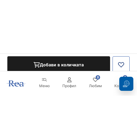
Добави в количката
0
0
Меню
Профил
Любим
Кошница
Бюлетин
Бъдете в течение с новините и промоциите!