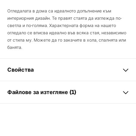
Огледалата в дома са идеалното допълнение към
интериорния дизайн. Те правят стаята да изглежда по-
светла и по-голяма. Характерната форма на нашето
огледало се вписва идеално във всяка стая, независимо
от стила му. Можете да го закачите в хола, спалнята или
банята.
Свойства
Височина
600
mm
Файлове за изтегляне (1)
Ширина
600
mm
Дълбочина
30
mm
manual mirror led
LED осветление
Да
manual mirror led.pdf
Рамка
Да
Цвят на рамката
Прозрачен