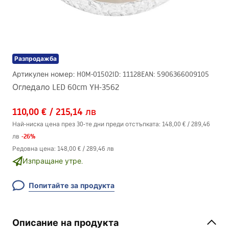
Разпродажба
Артикулен номер
:
HOM-01502
ID
:
11128
EAN
:
5906366009105
Огледало LED 60cm YH-3562
110,00 €
/
215,14 лв
Най-ниска цена през 30-те дни преди отстъпката:
148,00 €
/
289,46
-
26
%
лв
Редовна цена
:
148,00 €
/
289,46 лв
Изпращане утре.
Попитайте за продукта
Описание на продукта