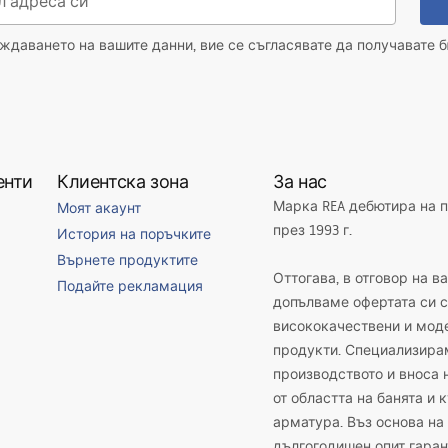
даването на вашите данни, вие се съгласявате да получавате б
енти
Клиентска зона
За нас
Марка REA дебютира на 
Моят акаунт
през 1993 г.
История на поръчките
Върнете продуктите
Оттогава, в отговор на в
Подайте рекламация
допълваме офертата си с
висококачествени и мод
продукти. Специализира
производството и вноса 
от областта на банята и 
арматура. Въз основа на
дългогодишен опит гаран