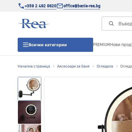
+359 2 492 8820
office@bania-rea.bg
PREMIUM
Нови прод
Всички категории
Начална страница
Аксесоари за баня
Огледала
Огледа
Душ кабини
Душ кабини
Душ корита
Линейни сифони