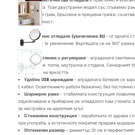
Стенен козметичен
LED
огледалo
е практично и елеган
или тоалетка. Този двустранен модел със сгъваемо р
ежедневния грим, бръснене и прецизни грижи, съчетав
функционалност.
Двустранно огледало (увеличение 3x)
– от едната с
от другата – 3x увеличение. Въртящата се на 360° рамк
страните.
LED
осветление с регулиране
– вградената светлинн
температури: топла, неутрална и студена. Сензорният 
регулиране на яркостта.
Удобно
USB
зареждане
– вградената батерия се за
C кабел. Осветлението работи безжично, без постоянно
Шарнирно рамо
– стабилната конструкция позволя
отдалечаване и прибиране на огледалото към стената.
за настройка на идеалния ъгъл.
Стоманена конструкция
– изработката от здрава с
при употреба, а естетичното покритие придава модерен
Оптимален размер
– диаметър 20 см е перфектния