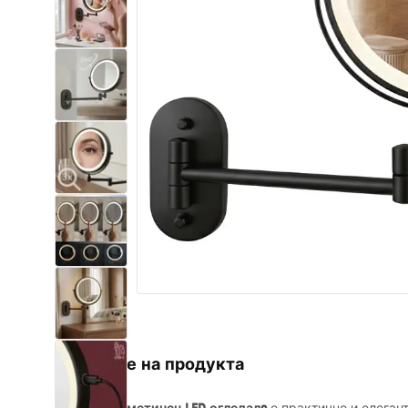
Комплект тоалетна чиния с
биде WC
Умивалници
Вани и Паравани
Смесители за баня
Душ панели
Кухня
Аксесоари и мебели за баня
Описание на продукта