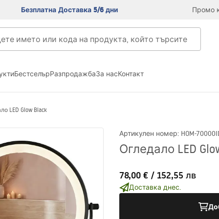
Безплатна Доставка 5/6 дни
Промо к
укти
Бестселър
Разпродажба
За нас
Контакт
ло LED Glow Black
Артикулен номер
:
HOM-70000
I
Огледало LED Glow
78,00 €
/
152,55 лв
Доставка днес.
До