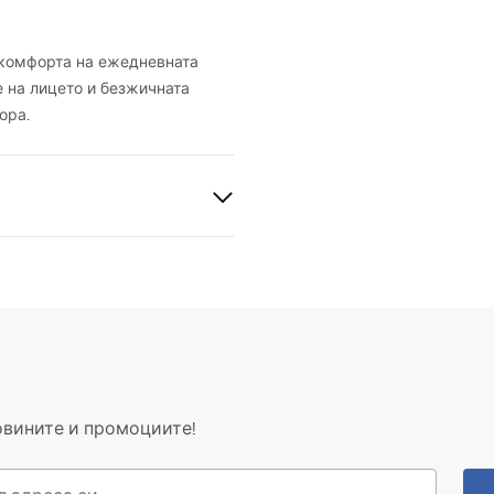
комфорта на ежедневната
е на лицето и безжичната
ора.
овините и промоциите!