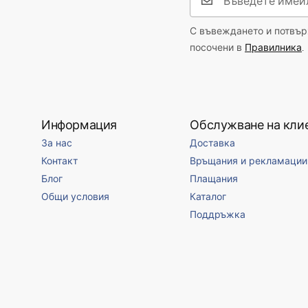
Форма
Кръгло
Против запотяване
НЕ
С въвеждането и потвърж
посочени в
Правилника
.
Модел
Glow
мощност
12
W
Гаранция
24 месеца
Информация
Обслужване на кли
За нас
Доставка
Контакт
Връщания и рекламации
Блог
Плащания
Общи условия
Каталог
Поддръжка