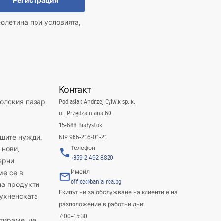
Регистрация
юлетина при условията,
Контакт
полския пазар
Podlasiak Andrzej Cylwik sp. k.
ul. Przędzalniana 60
15-688 Białystok
ашите нужди,
NIP 966-216-01-21
Телефон
 нови,
+359 2 492 8820
ерни
Имейл
ме се в
office@bania-rea.bg
на продукти
Екипът ни за обслужване на клиенти е на
кухненската
разположение в работни дни:
7:00–15:30
тираме, че