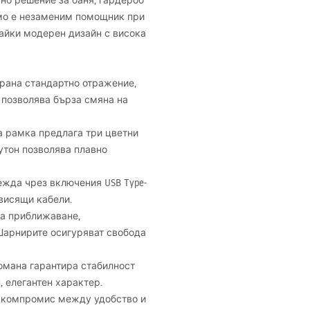
тно решение за баня, гардероб
амо е незаменим помощник при
айки модерен дизайн с висока
трана стандартно отражение,
а позволява бърза смяна на
а рамка предлага три цветни
бутон позволява плавно
режда чрез включения
USB
Type-
 висящи кабели.
ва приближаване,
 Шарнирите осигуряват свобода
томана гарантира стабилност
, елегантен характер.
т компромис между удобство и