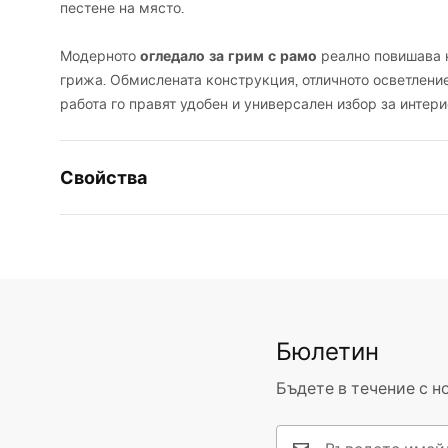
пестене на място.
огледало за грим с рамо
Модерното
реално повишава 
грижа. Обмислената конструкция, отличното осветлени
работа го правят удобен и универсален избор за интери
Свойства
Височина
300
mm
Ширина
430
mm
Дълбочина
30
mm
LED осветление
Да
Бюлетин
Рамка
Да
Бъдете в течение с н
Цвят на рамката
Черни
Материал на рамката
Метал