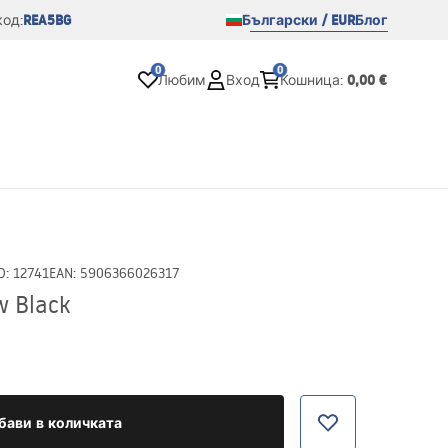
REA5BG
Български / EUR
Блог
од:
0
0
0,00 €
Любим
Вход
Кошница
:
D
:
12741
EAN
:
5906366026317
 Black
бави в количката