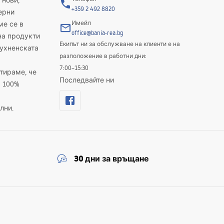
 нови,
+359 2 492 8820
ерни
Имейл
ме се в
office@bania-rea.bg
на продукти
Екипът ни за обслужване на клиенти е на
кухненската
разположение в работни дни:
7:00–15:30
тираме, че
Последвайте ни
а 100%
лни.
30 дни за връщане