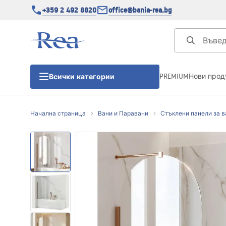
+359 2 492 8820
office@bania-rea.bg
PREMIUM
Нови прод
Всички категории
Начална страница
Вани и Паравани
Стъклени панели за в
Душ кабини
Душ кабини
Душ корита
Линейни сифони