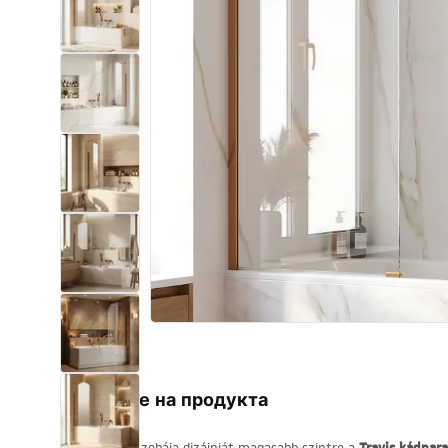
Комплект тоалетна чиния с
биде WC
Умивалници
Вани и Паравани
Смесители за баня
Душ панели
Кухня
Аксесоари и мебели за баня
Описание на продукта