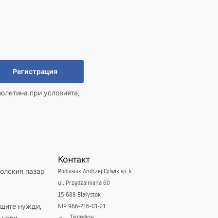
Регистрация
юлетина при условията,
Контакт
полския пазар
Podlasiak Andrzej Cylwik sp. k.
ul. Przędzalniana 60
15-688 Białystok
ашите нужди,
NIP 966-216-01-21
Телефон