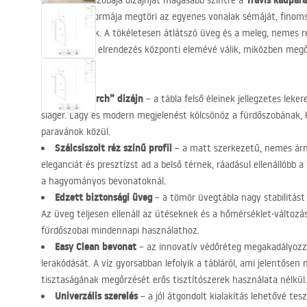
Travis kádpar
Emelje fürdőszobája dizájnját magasabb szintre a
Egyedi, íves formája megtöri az egyenes vonalak sémáját, finoms
a belső térnek. A tökéletesen átlátszó üveg és a meleg, nemes r
fürdőzóna az elrendezés központi elemévé válik, miközben megő
tágasságot.
Egyedi „Arch” dizájn
– a tábla felső éleinek jellegzetes leke
sláger. Lágy és modern megjelenést kölcsönöz a fürdőszobának, 
paravánok közül.
Szálcsiszolt réz színű profil
– a matt szerkezetű, nemes árn
eleganciát és presztízst ad a belső térnek, ráadásul ellenállóbb a
a hagyományos bevonatoknál.
Edzett biztonsági üveg
– a tömör üvegtábla nagy stabilitást 
Az üveg teljesen ellenáll az ütéseknek és a hőmérséklet-változ
fürdőszobai mindennapi használathoz.
Easy Clean bevonat
– az innovatív védőréteg megakadályozz
lerakódását. A víz gyorsabban lefolyik a tábláról, ami jelentőse
tisztaságának megőrzését erős tisztítószerek használata nélkül.
Univerzális szerelés
– a jól átgondolt kialakítás lehetővé teszi