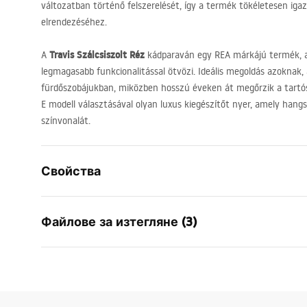
változatban történő felszerelését, így a termék tökéletesen iga
elrendezéséhez.
Travis Szálcsiszolt Réz
A
kádparaván egy
REA
márkájú termék, a
legmagasabb funkcionalitással ötvözi. Ideális megoldás azoknak
fürdőszobájukban, miközben hosszú éveken át megőrzik a tartós
E modell választásával olyan luxus kiegészítőt nyer, amely hang
színvonalát.
Свойства
Вид
Фиксиран
Файлове за изтегляне (3)
Материал
Алуминий 
Цвят
Матирана
Гаранционни условия
Ширина
800
mm
Инфо
Warranty_Terms_and_Conditions_
безо
Височина
1400
mm
-