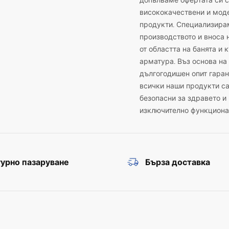
допълваме офертата си с
висококачествени и мод
продукти. Специализира
производството и вноса 
от областта на банята и 
арматура. Въз основа на
дългогодишен опит гаран
всички наши продукти с
безопасни за здравето и
изключително функциона
урно пазаруване
Бърза доставка