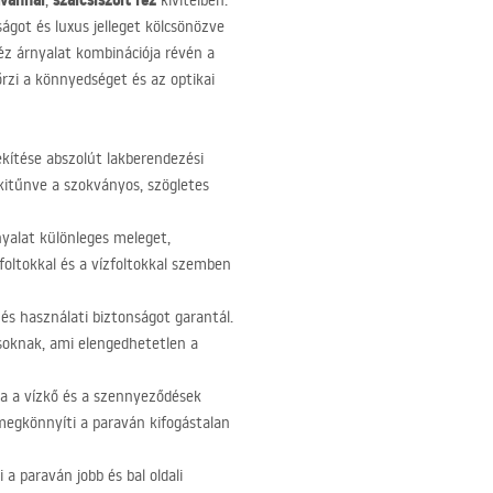
avánnal
szálcsiszolt réz
,
kivitelben.
ágot és luxus jelleget kölcsönözve
éz árnyalat kombinációja révén a
rzi a könnyedséget és az optikai
rekítése abszolút lakberendezési
kitűnve a szokványos, szögletes
yalat különleges meleget,
 foltokkal és a vízfoltokkal szemben
és használati biztonságot garantál.
ásoknak, ami elengedhetetlen a
a a vízkő és a szennyeződések
n megkönnyíti a paraván kifogástalan
 a paraván jobb és bal oldali