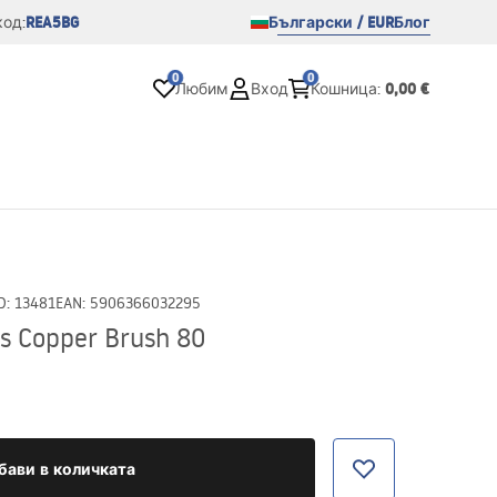
REA5BG
Български / EUR
Блог
од:
0
0
0,00 €
Любим
Вход
Кошница
:
D
:
13481
EAN
:
5906366032295
s Copper Brush 80
бави в количката