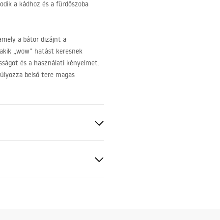
zodik a kádhoz és a fürdőszoba
mely a bátor dizájnt a
, akik „wow” hatást keresnek
ságot és a használati kényelmet.
súlyozza belső tere magas
, калено стъкло
 мед
рмация за
пасност