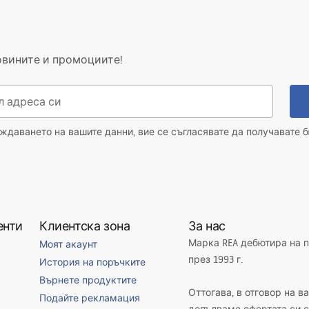
KI_BEZPIECZENSTWA_KABI
ZWI_PARAWANY.pdf
о
овините и промоциите!
даването на вашите данни, вие се съгласявате да получавате б
енти
Клиентска зона
За нас
Марка REA дебютира на 
Моят акаунт
през 1993 г.
История на поръчките
Върнете продуктите
Оттогава, в отговор на в
Подайте рекламация