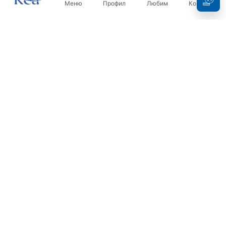
Меню
Профил
Любим
Кошница
Бюлетин
Бъдете в течение с новините и промоциите!
Регистрация
С въвеждането и потвърждаването на вашите данни, вие
се съгласявате да получавате бюлетина при условията,
посочени в
Правилника
.