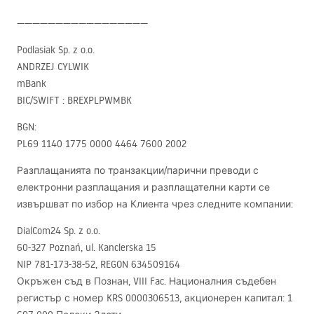
—————————————————
Podlasiak Sp. z o.o.
ANDRZEJ
CYLWIK
mBank
BIC
/SWIFT :
BREXPLPWMBK
BGN
:
PL69 1140 1775 0000 4464 7600 2002
Разплащанията по транзакции/парични преводи с
електронни разплащания и разплащателни карти се
извършват по избор на Клиента чрез следните компании:
DialCom24 Sp. z o.o.
60-327 Poznań, ul. Kanclerska 15
NIP
781-173-38-52,
REGON
634509164
Окръжен съд в Познан,
VIII
Fac. Националния съдебен
регистър с номер
KRS
0000306513, акционерен капитал: 1