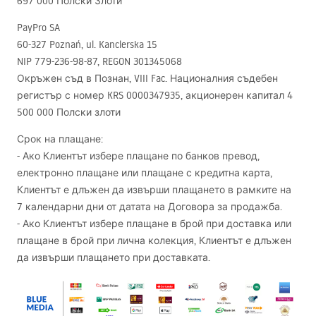
697 000 Полски Злоти
PayPro SA
60-327 Poznań, ul. Kanclerska 15
NIP
779-236-98-87,
REGON
301345068
Окръжен съд в Познан,
VIII
Fac. Националния съдебен
регистър с номер
KRS
0000347935, акционерен капитал 4
500 000 Полски злоти
Срок на плащане:
- Ако Клиентът избере плащане по банков превод,
електронно плащане или плащане с кредитна карта,
Клиентът е длъжен да извърши плащането в рамките на
7 календарни дни от датата на Договора за продажба.
- Ако Клиентът избере плащане в брой при доставка или
плащане в брой при лична колекция, Клиентът е длъжен
да извърши плащането при доставката.