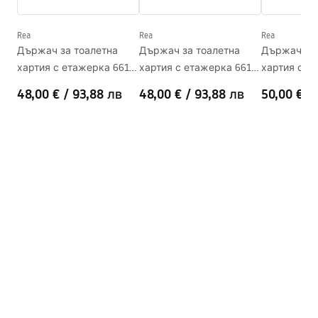
Гаранция
24 месеца
Rea
Rea
Rea
Държач за тоалетна
Държач за тоалетна
Държач за 
хартия с етажерка 6613
хартия с етажерка 6613
хартия с е
Modern Gold
Modern Gold Brush
Modern Copp
48,00 €
/
93,88 лв
48,00 €
/
93,88 лв
50,00 €
/