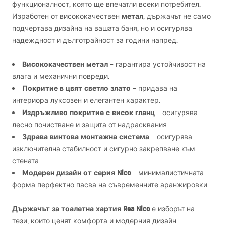
функционалност, която ще впечатли всеки потребител.
метал
Изработен от висококачествен
, държачът не само
подчертава дизайна на вашата баня, но и осигурява
надеждност и дълготрайност за години напред.
Висококачествен метал
– гарантира устойчивост на
влага и механични повреди.
Покритие в цвят светло злато
– придава на
интериора луксозен и елегантен характер.
Издръжливо покритие с висок гланц
– осигурява
лесно почистване и защита от надрасквания.
Здрава винтова монтажна система
– осигурява
изключителна стабилност и сигурно закрепване към
стената.
Модерен дизайн от серия Nico
– минималистичната
форма перфектно пасва на съвременните аранжировки.
Държачът за тоалетна хартия Rea Nico
е изборът на
тези, които ценят комфорта и модерния дизайн.