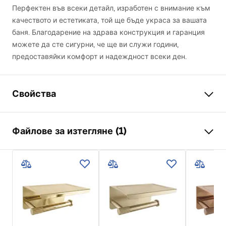
Перфектен във всеки детайл, изработен с внимание към
качеството и естетиката, той ще бъде украса за вашата
баня. Благодарение на здрава конструкция и гаранция
можете да сте сигурни, че ще ви служи години,
предоставяйки комфорт и надеждност всеки ден.
Свойства
Цвят
Златен
Файлове за изтегляне (1)
Материал
Метал
Начин на монтаж
Завинтващ се
Гаранционни условия
Ширина
180
mm
Warranty_Terms_and_Conditions_Accessories_-_24.pdf
Височина
40
mm
Дълбочина
70
mm
Серия
Nico