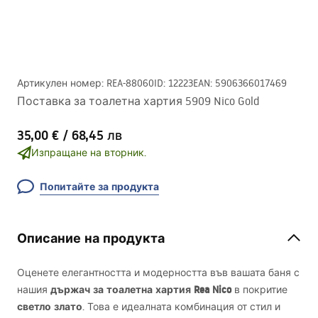
Артикулен номер
:
REA-88060
ID
:
12223
EAN
:
5906366017469
Поставка за тоалетна хартия 5909 Nico Gold
35,00 €
/
68,45 лв
Изпращане на вторник.
Попитайте за продукта
Описание на продукта
Оценете елегантността и модерността във вашата баня с
държач за тоалетна хартия Rea Nico
нашия
в покритие
светло злато
. Това е идеалната комбинация от стил и