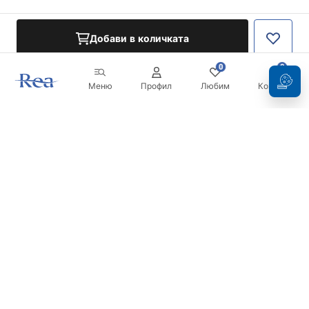
Добави в количката
0
0
Меню
Профил
Любим
Кошница
Бюлетин
Бъдете в течение с новините и промоциите!
Регистрация
С въвеждането и потвърждаването на вашите данни, вие
се съгласявате да получавате бюлетина при условията,