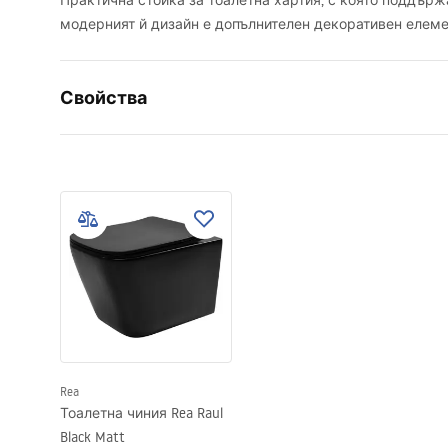
Практична стойка за тоалетна хартия, с която поддърж
модерният й дизайн е допълнителен декоративен елеме
Свойства
Цвят
Черни
Материал
Алуминий
Начин на монтаж
Самозале
Ширина
165
mm
Височина
70
mm
Дълбочина
110
mm
Гаранция
24 месеца
Rea
Тоалетна чиния Rea Raul
Black Matt