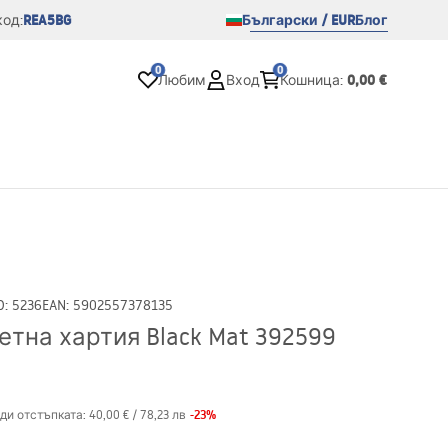
REA5BG
Български / EUR
Блог
од:
0
0
0,00 €
Любим
Вход
Кошница
:
D
:
5236
EAN
:
5902557378135
етна хартия Black Mat 392599
-
23
%
ди отстъпката:
40,00 €
/
78,23 лв