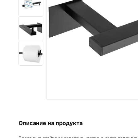
Комплект тоалетна чиния с
биде WC
Умивалници
Вани и Паравани
Смесители за баня
Душ панели
Кухня
Аксесоари и мебели за баня
Описание на продукта