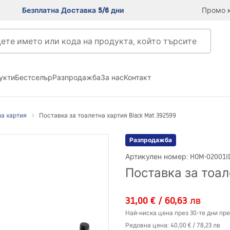
Безплатна Доставка 5/6 дни
Промо к
укти
Бестселър
Разпродажба
За нас
Контакт
на хартия
Поставка за тоалетна хартия Black Mat 392599
Разпродажба
Артикулен номер
:
HOM-02001
I
Поставка за тоал
31,00 €
/
60,63 лв
Най-ниска цена през 30-те дни пре
Редовна цена
:
40,00 €
/
78,23 лв