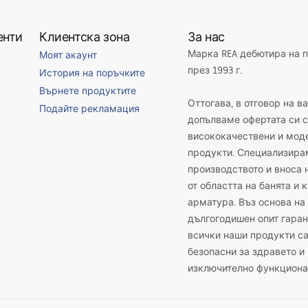
енти
Клиентска зона
За нас
Марка REA дебютира на 
Моят акаунт
през 1993 г.
История на поръчките
Върнете продуктите
Оттогава, в отговор на в
Подайте рекламация
допълваме офертата си с
висококачествени и мод
продукти. Специализира
производството и вноса 
от областта на банята и 
арматура. Въз основа на
дългогодишен опит гаран
всички наши продукти с
безопасни за здравето и
изключително функциона