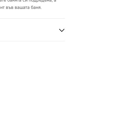
ате банята си подредена, а
нт във вашата баня.
пващ се