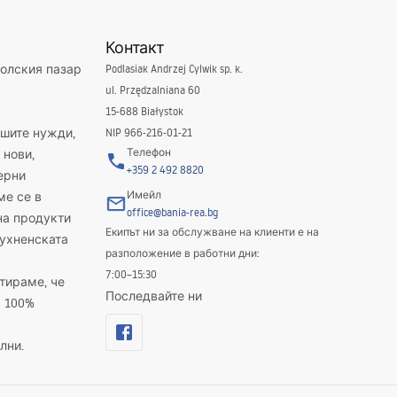
Контакт
полския пазар
Podlasiak Andrzej Cylwik sp. k.
ul. Przędzalniana 60
15-688 Białystok
ашите нужди,
NIP 966-216-01-21
Телефон
 нови,
+359 2 492 8820
ерни
Имейл
ме се в
office@bania-rea.bg
на продукти
Екипът ни за обслужване на клиенти е на
кухненската
разположение в работни дни:
7:00–15:30
тираме, че
Последвайте ни
а 100%
лни.