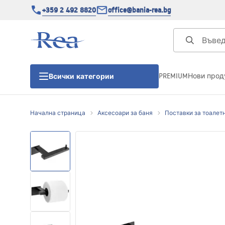
+359 2 492 8820
office@bania-rea.bg
PREMIUM
Нови прод
Всички категории
Начална страница
Аксесоари за баня
Поставки за тоалет
Душ кабини
Душ кабини
Душ корита
Линейни сифони