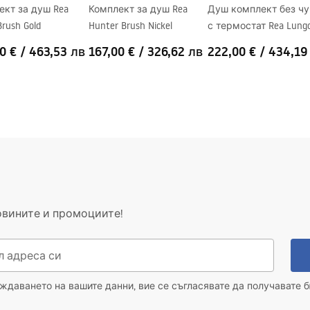
ект за душ Rea
Комплект за душ Rea
Душ комплект без ч
Brush Gold
Hunter Brush Nickel
с термостат Rea Lung
Chrome
0 €
/
463,53 лв
167,00 €
/
326,62 лв
222,00 €
/
434,19
овините и промоциите!
даването на вашите данни, вие се съгласявате да получавате б