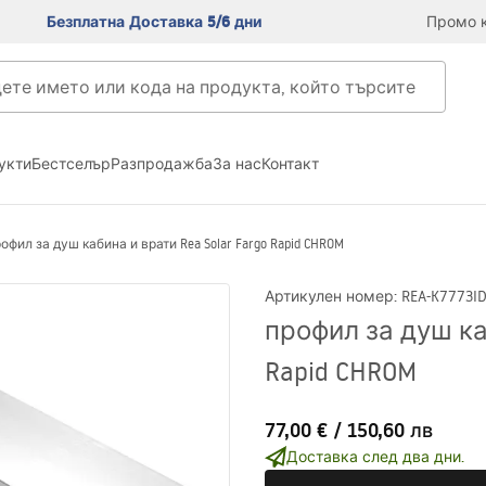
Безплатна Доставка 5/6 дни
Промо к
укти
Бестселър
Разпродажба
За нас
Контакт
офил за душ кабина и врати Rea Solar Fargo Rapid CHROM
Артикулен номер
:
REA-K7773
I
профил за душ каб
Rapid CHROM
77,00 €
/
150,60 лв
Доставка след два дни.