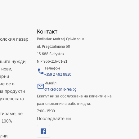
Контакт
полския пазар
Podlasiak Andrzej Cylwik sp. k.
ul. Przędzalniana 60
15-688 Białystok
ашите нужди,
NIP 966-216-01-21
Телефон
 нови,
+359 2 492 8820
ерни
Имейл
ме се в
office@bania-rea.bg
на продукти
Екипът ни за обслужване на клиенти е на
кухненската
разположение в работни дни:
7:00–15:30
тираме, че
Последвайте ни
а 100%
лни.