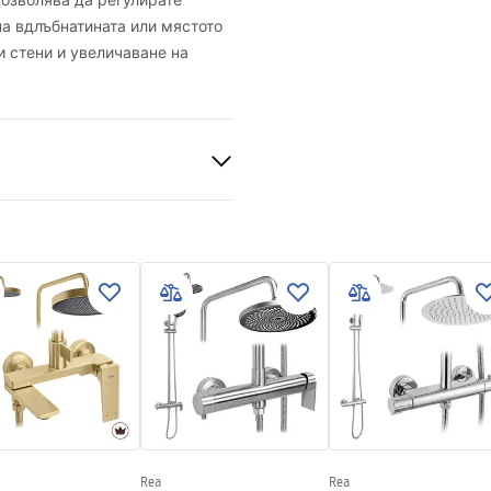
позволява да регулирате
на вдлъбнатината или мястото
и стени и увеличаване на
Rea
Rea