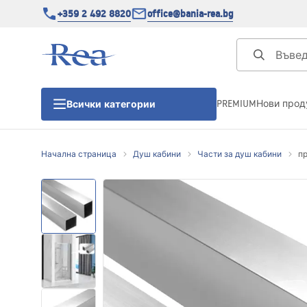
+359 2 492 8820
office@bania-rea.bg
PREMIUM
Нови прод
Всички категории
Начална страница
Душ кабини
Части за душ кабини
пр
Душ кабини
Душ кабини
Душ корита
Линейни сифони