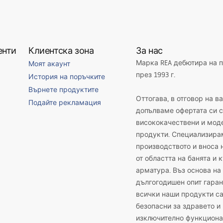
енти
Клиентска зона
За нас
Марка REA дебютира на 
Моят акаунт
през 1993 г.
История на поръчките
Върнете продуктите
Оттогава, в отговор на в
Подайте рекламация
допълваме офертата си с
висококачествени и мод
продукти. Специализира
производството и вноса 
от областта на банята и 
арматура. Въз основа на
дългогодишен опит гаран
всички наши продукти с
безопасни за здравето и
изключително функциона