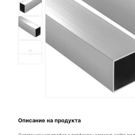
Комплект тоалетна чиния с
биде WC
Умивалници
Вани и Паравани
Смесители за баня
Душ панели
Кухня
Аксесоари и мебели за баня
Описание на продукта