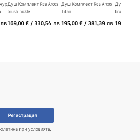
учур
Душ Комплект Rea Arcos
Душ Комплект Rea Arcos
Душ Компле
o
brush nickle
Titan
brush gold
 лв
169,00 €
/
330,54 лв
195,00 €
/
381,39 лв
199,00 €
Регистрация
юлетина при условията,