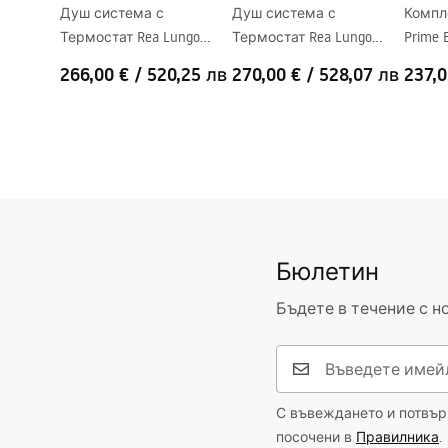
Душ система с
Душ система с
Компл
Термостат Rea Lungo
Термостат Rea Lungo
Prime 
Diamond Gold Brush
Diamond Copper Brush
266,00 €
/
520,25 лв
270,00 €
/
528,07 лв
237,0
Бюлетин
Бъдете в течение с н
С въвеждането и потвърж
посочени в
Правилника
.