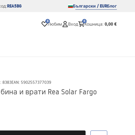
REA5BG
Български / EUR
Блог
од:
0
0
0,00 €
Любим
Вход
Кошница
:
D
:
8383
EAN
:
5902557377039
ина и врати Rea Solar Fargo