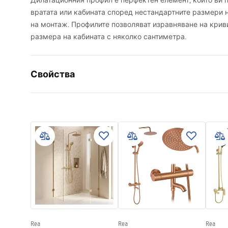
Дилатационния профил е перфектен елемент, който ви 
вратата или кабината според нестандартните размери 
на монтаж. Профилите позволяват изравняване на крив
размера на кабината с няколко сантиметра.
Свойства
Височина
35 mm
mm
Дължина
1950 мм
Регулиране на разширяването
25 mm
Ширина
25 mm
mm
Гаранция
24 месеца
Rea
Rea
Rea