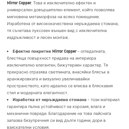
Mirror Copper
. Това е изключително ефектен и
универсален довършителен елемент, който позволява
мигновена метаморфоза на всяко помещение.
Изработена от висококачествена неръждаема стомана,
тя съчетава луксозен външен вид с изключителна
издръжливост и лесен монтаж.
Ефектно покритие Mirror Copper
– огледалната,
блестяща повърхност придава на интериора
изключително елегантен, бижутериен характер. Тя
прекрасно отразява светлината, внасяйки блясък в
аранжировката и визуално увеличавайки
пространството, като идеално се вписва в бляскавия
стил и модерната елегантност.
Изработка от неръждаема стомана
– този материал
гарантира пълна устойчивост на корозия, влага и
механични повреди. Благодарение на това лайсната
запазва безупречния си вид дълги години, дори в
взискателни условия.