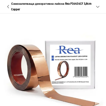
Самозалепваща декоративна лайсна Rea P14454CF 3,8cm
Copper