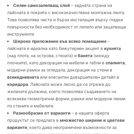
Силен самозалепващ слой
– задната страна на
лайсната е покрита с висококачествена монтажна лента.
Това позволява чиста и бърза инсталация върху гладки
повърхности без необходимост от лепило или зацапващи
инструменти.
Широко приложение във всяко помещение
–
кухнята
лайсната е идеална като бижутериен акцент в
банята
(над плота, на острова, стената) и
(между
спалнята
плочките), като декорация на мебели и табли в
,
модерни рамки за огледала, декорация на стени в
всекидневната
или елегантен довършителен детайл в
коридора
. Лайсната може лесно да се отреже до
желаната дължина, което позволява създаването на
всякакви геометрични форми, рамки или модерни линии
по стените и мебелите.
Разнообразие от варианти
– в нашата оферта
множество ширини и цветови
продуктът се предлага в
варианти
, което дава неограничени възможности за