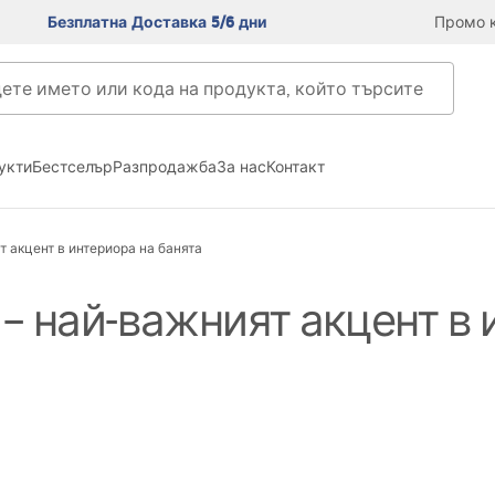
Безплатна Доставка 5/6 дни
Промо к
укти
Бестселър
Разпродажба
За нас
Контакт
 акцент в интериора на банята
– най-важният акцент в 