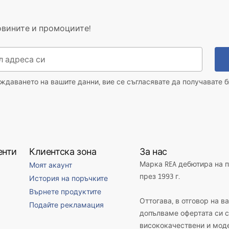
овините и промоциите!
даването на вашите данни, вие се съгласявате да получавате б
енти
Клиентска зона
За нас
Марка REA дебютира на 
Моят акаунт
през 1993 г.
История на поръчките
Върнете продуктите
Оттогава, в отговор на в
Подайте рекламация
допълваме офертата си с
висококачествени и мод