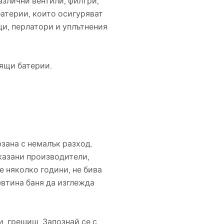
азлични вентили, филтри,
батерии, които осигуряват
ци, перлатори и уплътнения
оящи батерии.
рзана с немалък разход.
казани производители,
е няколко години, не бива
евтина баня да изглежда
и, грешиш. Запознай се с