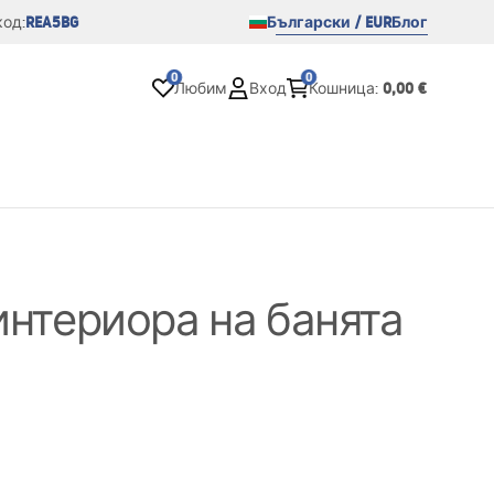
REA5BG
Български / EUR
Блог
од:
0
0
0,00 €
Любим
Вход
Кошница
:
интериора на банята