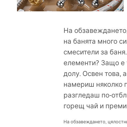
Комплект тоалетна чиния с
биде WC
На обзавеждането,
Умивалници
на банята много си
Вани и Паравани
смесители за баня.
елементи? Защо е 
Смесители за баня
долу. Освен това, 
Душ панели
намериш няколко по
разгледаш по-отбл
Кухня
горещ чай и преми
Аксесоари и мебели за баня
На обзавеждането, цялостни