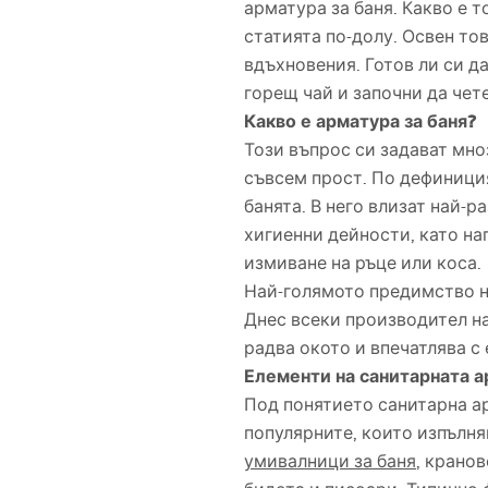
арматура за баня. Какво е 
статията по-долу. Освен то
вдъхновения. Готов ли си д
горещ чай и започни да чет
Какво е арматура за баня?
Този въпрос си задават мно
съвсем прост. По дефиници
банята. В него влизат най-
хигиенни дейности, като на
измиване на ръце или коса.
Най-голямото предимство н
Днес всеки производител на
радва окото и впечатлява с 
Елементи на санитарната 
Под понятието санитарна ар
популярните, които изпълня
умивалници за баня
, крано