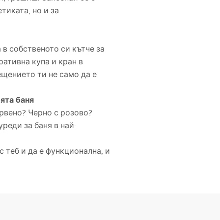
тиката, но и за
 в собственото си кътче за
ративна купа и кран в
щението ти не само да е
оята баня
ервено? Черно с розово?
реди за баня в най-
 теб и да е функционална, и