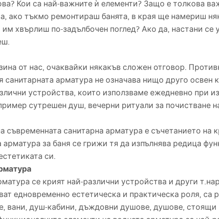
това? Кои са най-важните ѝ елементи? Защо е толкова в
ва, ако тъкмо ремонтираш банята, в края ще намериш ня
а им хвърлиш по-задълбочен поглед? Ако да, настани се 
еш.
зина от нас, очаквайки някакъв сложен отговор. Противн
я санитарната арматура не означава нищо друго освен 
различни устройства, които използваме ежедневно при 
пример сутрешен душ, вечерни ритуали за почистване н
а съвременната санитарна арматура е съчетанието на к
 арматура за баня се грижи тя да изпълнява редица фу
естетиката си.
арматура
матура се крият най-различни устройства и други т.нар
ват едновременно естетическа и практическа роля, са 
ве, вани, душ-кабини, дъждовни душове, душове, стоящи