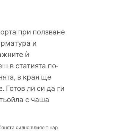
орта при ползване
арматура и
ажните ѝ
ш в статията по-
нята, в края ще
 Готов ли си да ги
отьойла с чаша
анята силно влияе т.нар.