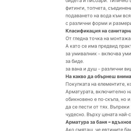
бидета и писоари. Типично 
фитинги, топчета, съединен
подаването на вода към вся
с различни форми и размер
Класификация на санитарн
От гледна точка на монтажа
А като се има предвид прак
за умивалник – включва уми
за биде.
за вана и душ – различни в
На какво да обърнеш внима
Покупката на елементите, к
Арматурата, включително н
обикновено е по-скъпа, но и
да се пести от тях. Въпреки
чудесно. Върху цената най-
Арматура за баня – вдъхно
Ако смяташ, че евтините ба