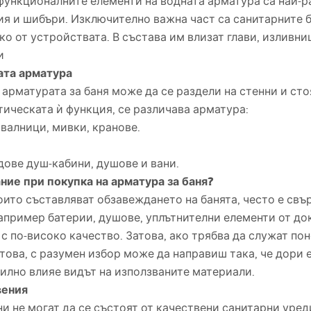
функционалните елементи на водната арматура са най-р
ия и шибъри. Изключително важна част са санитарните 
ко от устройствата. В състава им влизат глави, изливни
и
ата арматура
 арматурата за баня може да се раздели на стенни и ст
тическата ѝ функция, се различава арматура:
валници, мивки, кранове.
идове душ-кабини, душове и вани.
ние при покупка на арматура за баня?
оито съставляват обзавеждането на банята, често е свъ
апример батерии, душове, уплътнителни елементи от до
 с по-високо качество. Затова, ако трябва да служат пон
 това, с разумен избор може да направиш така, че дори 
силно влияе видът на използваните материали.
вения
ни не могат да се състоят от качествени санитарни уред