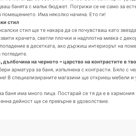
дваш банята с малък бюджет. Погрижи се не само за есте
 помещението. Има няколко начина. Ето ги!
ски стил
нсалски стил ще те накара да се почувстваш като звезда
извити крачета, светли плочки и надплотна мивка с деко
попадение в десетката, ако държиш интериорът на поме
 погледите.
, дълбочина на черното – царство на контрастите в тв
бери арматура за баня, изпълнена с контрасти. Бяло с ч
е! В специализираните магазини ще откриеш мебели и у
 баня има много лица. Постарай се тя да е в хармония с
енна дейност ще се превърне в удоволствие.