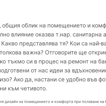
 общия облик на помещението и комф
лно влияние оказва т.нар. санитарна 
 Какво представлява тя? Кои са най-в
толкова важна? Отговорите ще открие
ако тъкмо си в процес на ремонт на ба
дготвени от нас идеи за вдъхновение.
изо? Ако да, настани се удобно във ф
ни към четивото.
я дизайн на помещението и комфорта при ползване на б