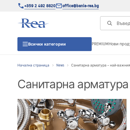
+359 2 492 8820
office@bania-rea.bg
PREMIUM
Нови прод
Всички категории
Начална страница
News
Санитарна арматура – най-важният
Душ кабини
Санитарна арматура 
Душ кабини
Душ корита
Линейни сифони