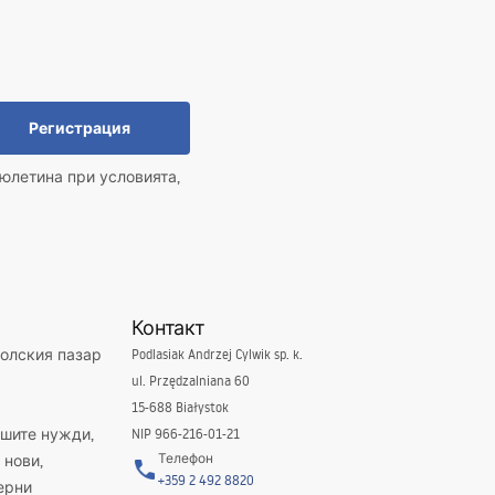
Регистрация
юлетина при условията,
Контакт
полския пазар
Podlasiak Andrzej Cylwik sp. k.
ul. Przędzalniana 60
15-688 Białystok
ашите нужди,
NIP 966-216-01-21
Телефон
 нови,
+359 2 492 8820
ерни