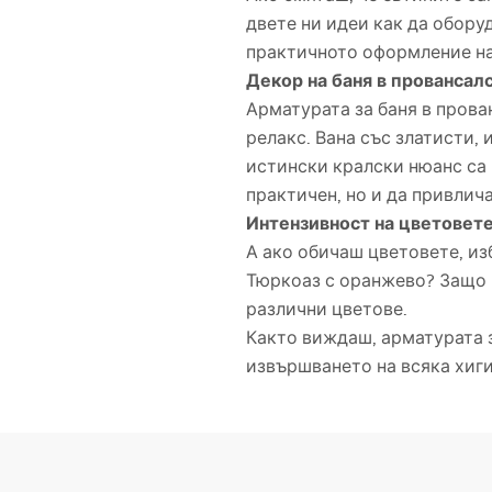
двете ни идеи как да обору
практичното оформление на
Декор на баня в провансал
Арматурата за баня в прова
релакс. Вана със златисти, 
истински кралски нюанс са 
практичен, но и да привлича
Интензивност на цветовете
А ако обичаш цветовете, из
Тюркоаз с оранжево? Защо н
различни цветове.
Както виждаш, арматурата за
извършването на всяка хиги