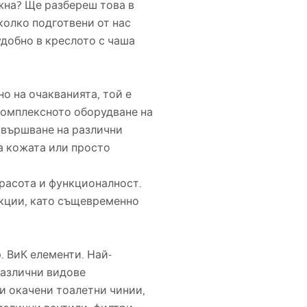
ажна? Ще разбереш това в
колко подготвени от нас
удобно в креслото с чаша
о на очакванията, той е
комплексното оборудване на
извършване на различни
а кожата или просто
расота и функционалност.
нкции, като същевременно
. ВиК елементи. Най-
различни видове
 и окачени тоалетни чинии,