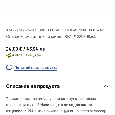
Артикулен номер
:
HOM-09976
ID
:
13311
EAN
:
5906366034329
Сгъваем сушилник за мивка REA P12298 Black
24,00 €
/
46,94 лв
Изпращане утре.
Попитайте за продукта
Описание на продукта
Търсите прост начин да увеличите функционалността
Навиващата се подложка за
във вашата кухня?
отцеждане
REA
е изключително функционален аксесоар,