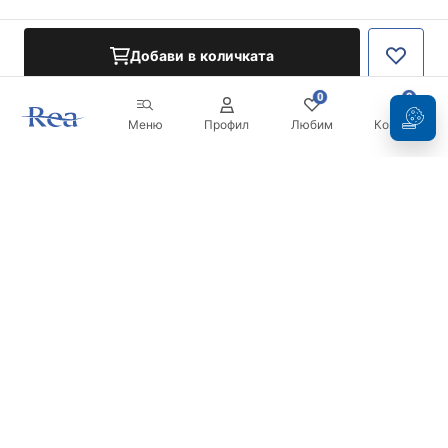
Добави в количката
0
0
Меню
Профил
Любим
Кошница
Бюлетин
Бъдете в течение с новините и промоциите!
Регистрация
С въвеждането и потвърждаването на вашите данни, вие
се съгласявате да получавате бюлетина при условията,