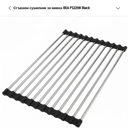
Сгъваем сушилник за мивка REA P12298 Black