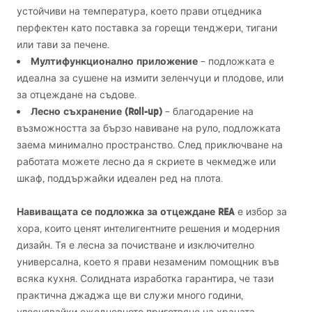
устойчиви на температура, което прави отцедника
перфектен като поставка за горещи тенджери, тигани
или тави за печене.
Мултифункционално приложение
– подложката е
идеална за сушене на измити зеленчуци и плодове, или
за отцеждане на съдове.
Лесно съхранение (Roll-up)
– благодарение на
възможността за бързо навиване на руло, подложката
заема минимално пространство. След приключване на
работата можете лесно да я скриете в чекмедже или
шкаф, поддържайки идеален ред на плота.
Навиващата се подложка за отцеждане
REA
е избор за
хора, които ценят интелигентните решения и модерния
дизайн. Тя е лесна за почистване и изключително
универсална, което я прави незаменим помощник във
всяка кухня. Солидната изработка гарантира, че тази
практична джаджа ще ви служи много години,