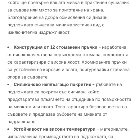
който ще превърне вашата мивка в практичен сушилник
за съдове или място за приготвяне на храна.
Благодарение на добре обмисления си дизайн,
подложката съчетава минималистичен вид с
изключителна издръжливост.
Конструкция от 12 стоманени пръчки
– изработена
от висококачествена неръждаема стомана, подложката
се характеризира с висока якост. Хромираните пръчки
са устойчиви на корозия и влага, осигурявайки стабилна
опора за съдовете.
Силиконово неплъзгащо покритие
– ръбовете на
подложката са покрити със силикон, който
предотвратява плъзгането на отцедника по повърхността
на мивката или плота. Това гарантира безопасността на
съдовете и предпазва ръбовете на мивката от
надраскване.
Устойчивост на високи температури
– материалите,
използвани за производството на подложката, са