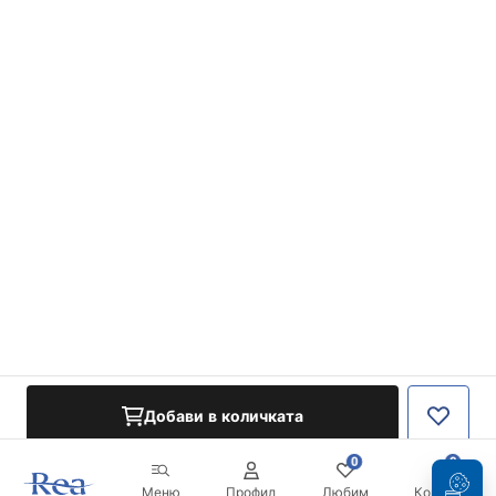
Добави в количката
0
0
Меню
Профил
Любим
Кошница