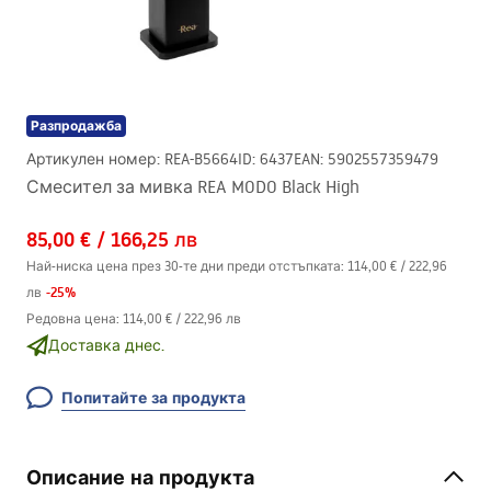
Разпродажба
Артикулен номер
:
REA-B5664
ID
:
6437
EAN
:
5902557359479
Смесител за мивка REA MODO Black High
85,00 €
/
166,25 лв
Най-ниска цена през 30-те дни преди отстъпката:
114,00 €
/
222,96
-
25
%
лв
Редовна цена
:
114,00 €
/
222,96 лв
Доставка днес.
Попитайте за продукта
Описание на продукта