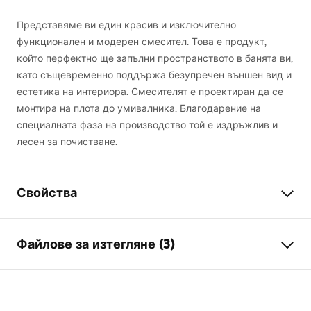
Представяме ви един красив и изключително
функционален и модерен смесител. Това е продукт,
който перфектно ще запълни пространството в банята ви,
като същевременно поддържа безупречен външен вид и
естетика на интериора. Смесителят е проектиран да се
монтира на плота до умивалника. Благодарение на
специалната фаза на производство той е издръжлив и
лесен за почистване.
Свойства
Тип батерия
умивалник
Файлове за изтегляне (3)
Начин на монтаж
Стояща
Цвят
Черни
Гаранционни условия
Вид на чучура
Фиксирана
Warranty_Terms_and_Conditions_Faucets_-_5.pdf