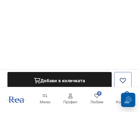
Добави в количката
0
0
Меню
Профил
Любим
Кошница
Бюлетин
Бъдете в течение с новините и промоциите!