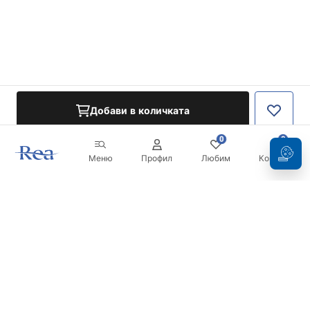
Добави в количката
0
0
Меню
Профил
Любим
Кошница
Бюлетин
Бъдете в течение с новините и промоциите!