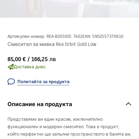
Артикулен номер
:
REA-B2050
ID
:
7402
EAN
:
5902557370610
Смесител за мивка Rea Orbit Gold Low
85,00 €
/
166,25 лв
Доставка днес.
Попитайте за продукта
Описание на продукта
Представяме ви един красив, изключително
функционален и модерен смесител. Това е продукт,
който перфектно ще запълни пространството в банята ви,