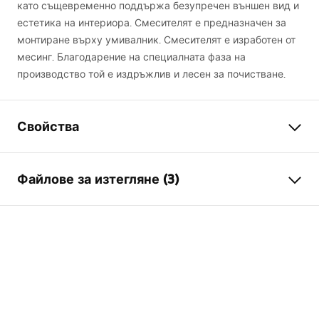
като същевременно поддържа безупречен външен вид и
естетика на интериора. Смесителят е предназначен за
монтиране върху умивалник. Смесителят е изработен от
месинг. Благодарение на специалната фаза на
производство той е издръжлив и лесен за почистване.
Свойства
Тип батерия
умивалник
Файлове за изтегляне (3)
Начин на монтаж
Стояща
Цвят
Златен
Гаранционни условия
Вид на чучура
Фиксирана
Warranty_Terms_and_Conditions_Faucets_-_5.pdf
Материал
Месинг
Обхват на чучура
105
mm
Инструкции за монтаж
Височина
170
mm
faucet.pdf