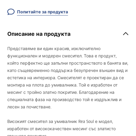
Попитайте за продукта
Описание на продукта
Представяме ви един красив, изключително
функционален и модерен смесител. Това е продукт,
който перфектно ще запълни пространството в банята ви,
като същевременно поддържа безупречен външен вид и
естетика на интериора. Смесителят е проектиран да се
монтира на плота до умивалника. Той е изработен от
месинг с тройно златно покритие. Благодарение на
специалната фаза на производство той е издръжлив и
лесен за почистване.
Високият смесител за умивалник Rea Soul е модел,
изработен от висококачествен месинг със златисто