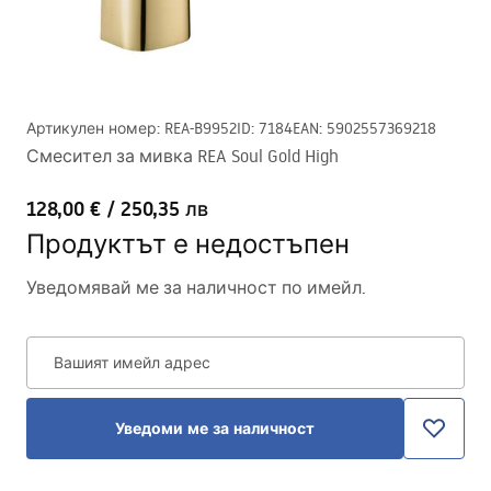
Артикулен номер
:
REA-B9952
ID
:
7184
EAN
:
5902557369218
Смесител за мивка REA Soul Gold High
128,00 €
/
250,35 лв
Продуктът е недостъпен
Уведомявай ме за наличност по имейл.
Вашият имейл адрес
Уведоми ме за наличност