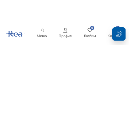
0
0
Меню
Профил
Любим
Кошница
Бюлетин
Бъдете в течение с новините и промоциите!
Регистрация
С въвеждането и потвърждаването на вашите данни, вие
се съгласявате да получавате бюлетина при условията,