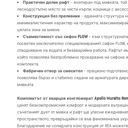
Практичен долен рафт
– монтиран под мивката, той
леснодостъпно място за чисти кърпи, кошници с аксес
Конструкция без преливник
– единната структура н
минималистичния характер на продукта, максимизирай
цялата зона за миене.
Съвместимост със сифон
FLOW
– към структурната
посветен изключително специализираният сифон
FLOW
,
отводняване на водата и безаварийна работа. Рафтът и
който позволява безпроблемно прокарване на сифона и
комплекта.
Фабричен отвор за смесител
– прецизно подготвен
позволява бързо и стабилно сядане на арматурата дире
мивката.
Комплектът от кварцов конгломерат Apollo Muralto Ro
ценят безкомпромисния комфорт и модерната вътрешн
съчетаният дует от мивка и рафт ще улесни ежедневна
пространството, превръщайки се във феноменална укра
Благодарение на солидната конструкция от
REA
можете 