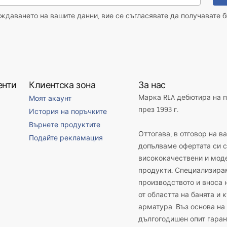
даването на вашите данни, вие се съгласявате да получавате б
енти
Клиентска зона
За нас
Марка REA дебютира на 
Моят акаунт
през 1993 г.
История на поръчките
Върнете продуктите
Оттогава, в отговор на в
Подайте рекламация
допълваме офертата си с
висококачествени и мод
продукти. Специализира
производството и вноса 
от областта на банята и 
арматура. Въз основа на
дългогодишен опит гаран