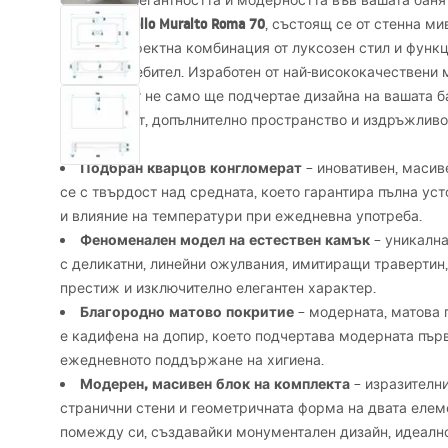
Оценете елегантността и модерността във вашата бан
за баня Apollo Muralto Roma 70
, състоящ се от стенна ми
Това е перфектна комбинация от луксозен стил и функ
всеки потребител. Изработен от най-висококачествени
комплектът не само ще подчертае дизайна на вашата ба
надеждност, допълнително пространство и издръжливо
Подбран кварцов конгломерат
– иновативен, масив
се с твърдост над средната, което гарантира пълна уст
и влияние на температури при ежедневна употреба.
Феноменален модел на естествен камък
– уникална
с деликатни, линейни ожулвания, имитиращи травертин
престиж и изключително елегантен характер.
Благородно матово покритие
– модерната, матова 
е кадифена на допир, което подчертава модерната пър
ежедневното поддържане на хигиена.
Модерен, масивен блок на комплекта
– изразителни
странични стени и геометричната форма на двата еле
помежду си, създавайки монументален дизайн, идеално