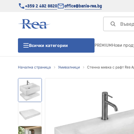
+359 2 492 8820
office@bania-rea.bg
PREMIUM
Нови прод
Всички категории
Начална страница
Умивалници
Стенна мивка с рафт Rea Ap
Душ кабини
Душ кабини
Душ корита
Линейни сифони