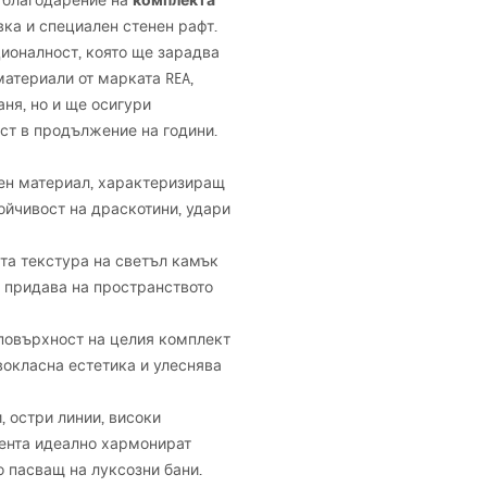
комплекта
я благодарение на
вка и специален стенен рафт.
ционалност, която ще зарадва
 материали от марката
REA
,
ня, но и ще осигури
ст в продължение на години.
ен материал, характеризиращ
ойчивост на драскотини, удари
та текстура на светъл камък
, придава на пространството
повърхност на целия комплект
вокласна естетика и улеснява
, остри линии, високи
мента идеално хармонират
 пасващ на луксозни бани.