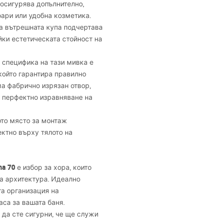
 осигурява допълнително,
оари или удобна козметика.
а вътрешната купа подчертава
ки естетическата стойност на
 специфика на тази мивка е
 който гарантира правилно
ма фабрично изрязан отвор,
 перфектно изравняване на
ото място за монтаж
ктно върху тялото на
ma 70
е избор за хора, които
а архитектура. Идеално
та организация на
са за вашата баня.
да сте сигурни, че ще служи