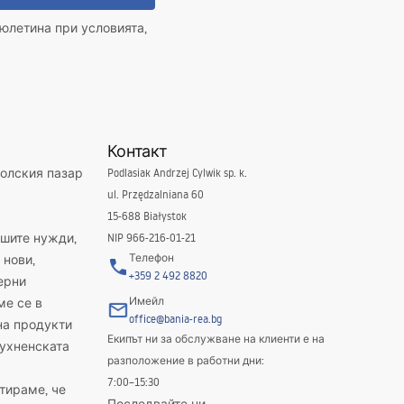
юлетина при условията,
Контакт
полския пазар
Podlasiak Andrzej Cylwik sp. k.
ul. Przędzalniana 60
15-688 Białystok
ашите нужди,
NIP 966-216-01-21
Телефон
 нови,
+359 2 492 8820
ерни
Имейл
ме се в
office@bania-rea.bg
на продукти
Екипът ни за обслужване на клиенти е на
кухненската
разположение в работни дни:
7:00–15:30
тираме, че