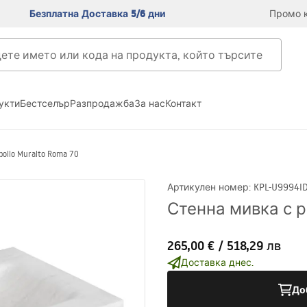
Безплатна Доставка 5/6 дни
Промо к
укти
Бестселър
Разпродажба
За нас
Контакт
ollo Muralto Roma 70
Артикулен номер
:
KPL-U9994
I
Стенна мивка с ра
265,00 €
/
518,29 лв
Доставка днес.
До