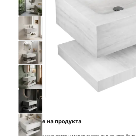
Комплект тоалетна чиния с
биде WC
Умивалници
Вани и Паравани
Смесители за баня
Душ панели
Кухня
Аксесоари и мебели за баня
Описание на продукта