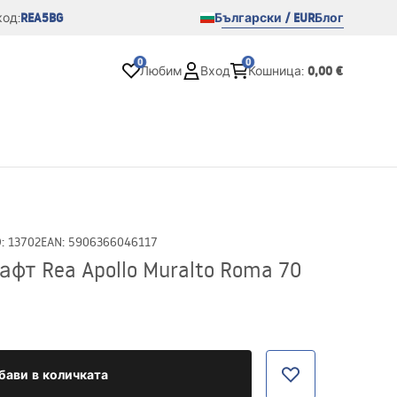
REA5BG
Български / EUR
Блог
од:
0
0
0,00 €
Любим
Вход
Кошница
:
D
:
13702
EAN
:
5906366046117
фт Rea Apollo Muralto Roma 70
бави в количката