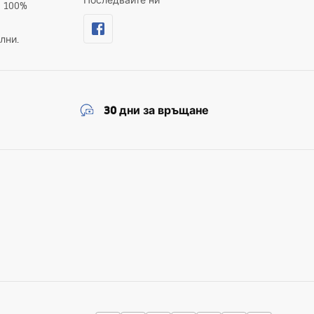
Последвайте ни
а 100%
лни.
30 дни за връщане