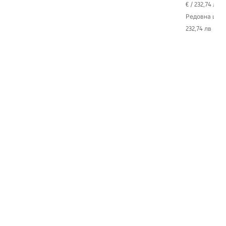
€
/
232,74 лв
-
Редовна цен
232,74 лв