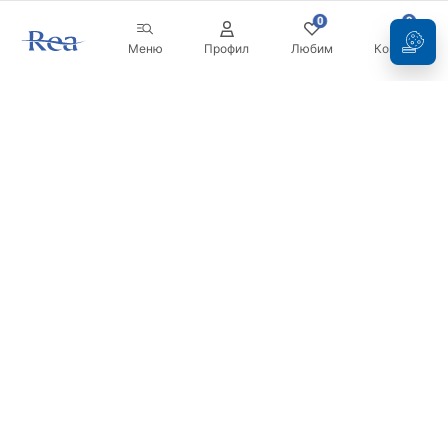
0
0
Меню
Профил
Любим
Кошница
Бюлетин
Бъдете в течение с новините и промоциите!
Регистрация
С въвеждането и потвърждаването на вашите данни, вие
се съгласявате да получавате бюлетина при условията,
посочени в
Правилника
.