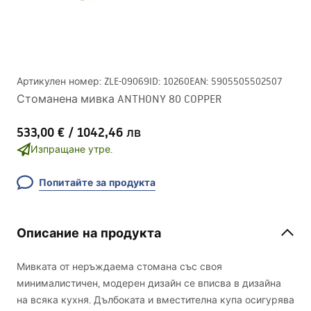
Артикулен номер
:
ZLE-09069
ID
:
10260
EAN
:
5905505502507
Стоманена мивка ANTHONY 80 COPPER
533,00 €
/
1042,46 лв
Изпращане утре.
Попитайте за продукта
Описание на продукта
Мивката от неръждаема стомана със своя
минималистичен, модерен дизайн се вписва в дизайна
на всяка кухня. Дълбоката и вместителна купа осигурява