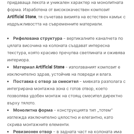
придаваща лекота и уникален характер на монолитната
форма. Изработена от висококачествен композит
Artificial Stone
, тя съчетава визията на естествен камък с
издръжливостта на съвременните материали.
Рифелована структура
– вертикалните каналчета по
цялата височина на колоната създават интересна
текстура, която красиво пречупва светлината и оживява
интериора.
Материал Artificial Stone
– използваният композит е
изключително здрав, устойчив на повреди и влага.
Поставка с отвор за смесител
– мивката разполага с
интегрирана монтажна зона с готов отвор, което
позволява удобен монтаж на стоящ смесител директно
върху тялото.
Монолитна форма
– конструкцията тип „тотем“
изглежда изключително цялостно и елегантно, като
скрива монтажните елементи.
Ревизионен отвор
– в задната част на колоната има