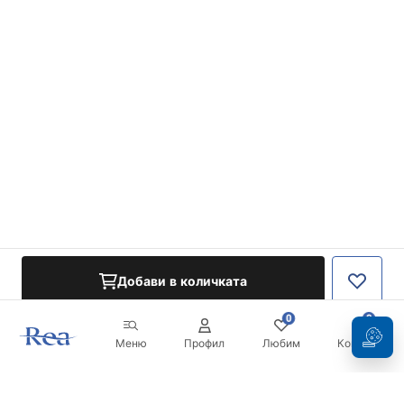
Добави в количката
0
0
Меню
Профил
Любим
Кошница