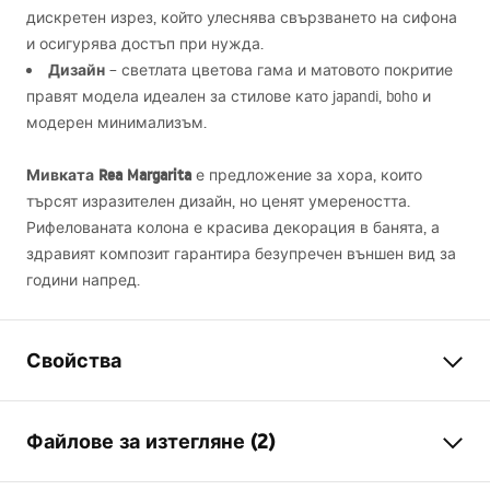
дискретен изрез, който улеснява свързването на сифона
и осигурява достъп при нужда.
Дизайн
– светлата цветова гама и матовото покритие
правят модела идеален за стилове като japandi, boho и
модерен минимализъм.
Мивката Rea Margarita
е предложение за хора, които
търсят изразителен дизайн, но ценят умереността.
Рифелованата колона е красива декорация в банята, а
здравият композит гарантира безупречен външен вид за
години напред.
Свойства
Начин на монтаж
Свободностояща
Файлове за изтегляне (2)
Материал
Artificial Stone (композитен
камък)