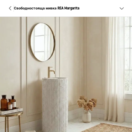
Свободностояща мивка REA Margarita