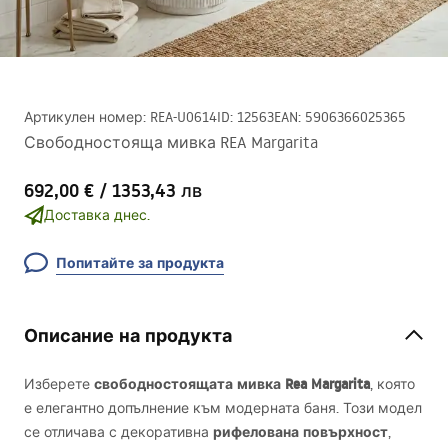
Артикулен номер
:
REA-U0614
ID
:
12563
EAN
:
5906366025365
Свободностояща мивка REA Margarita
692,00 €
/
1353,43 лв
Доставка днес.
Попитайте за продукта
Описание на продукта
свободностоящата мивка Rea Margarita
Изберете
, която
е елегантно допълнение към модерната баня. Този модел
рифелована повърхност
се отличава с декоративна
,