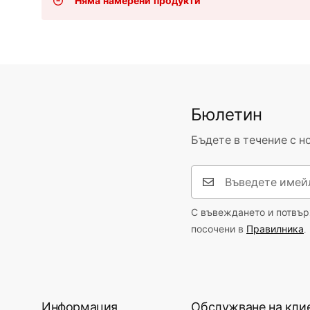
Няма намерени продукти
Комплект тоалетна чиния с
биде WC
Умивалници
Бюлетин
Вани и Паравани
Бъдете в течение с н
Смесители за баня
Душ панели
С въвеждането и потвърж
посочени в
Правилника
.
Кухня
Аксесоари и мебели за баня
Информация
Обслужване на кли