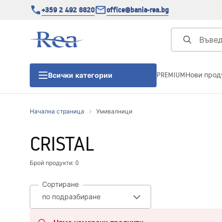
+359 2 492 8820
office@bania-rea.bg
PREMIUM
Нови прод
Всички категории
Начална страница
Умивалници
Душ кабини
CRISTAL
Душ кабини
Брой продукти: 0
Душ корита
Сортиране
Линейни сифони