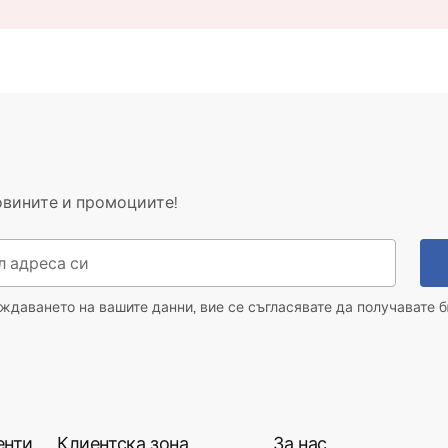
овините и промоциите!
даването на вашите данни, вие се съгласявате да получавате б
енти
Клиентска зона
За нас