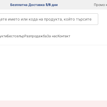
Безплатна Доставка 5/6 дни
Промо к
укти
Бестселър
Разпродажба
За нас
Контакт