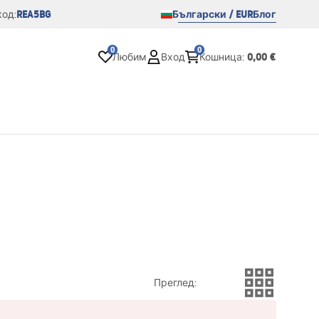
REA5BG
Български / EUR
Блог
од:
0
0
0,00 €
Любим
Вход
Кошница
:
Преглед
: