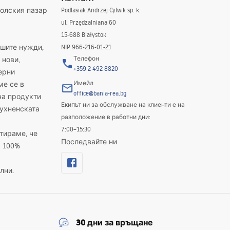
полския пазар
Podlasiak Andrzej Cylwik sp. k.
ul. Przędzalniana 60
15-688 Białystok
ашите нужди,
NIP 966-216-01-21
Телефон
 нови,
+359 2 492 8820
ерни
Имейл
ме се в
office@bania-rea.bg
на продукти
Екипът ни за обслужване на клиенти е на
кухненската
разположение в работни дни:
7:00–15:30
тираме, че
Последвайте ни
а 100%
лни.
30 дни за връщане