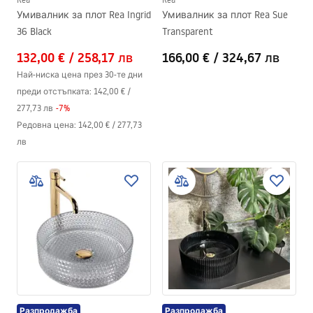
Умивалник за плот Rea Ingrid
Умивалник за плот Rea Sue
36 Black
Transparent
132,00 €
/
258,17 лв
166,00 €
/
324,67 лв
Най-ниска цена през 30-те дни
преди отстъпката:
142,00 €
/
277,73 лв
-
7
%
Редовна цена
:
142,00 €
/
277,73
лв
Разпродажба
Разпродажба