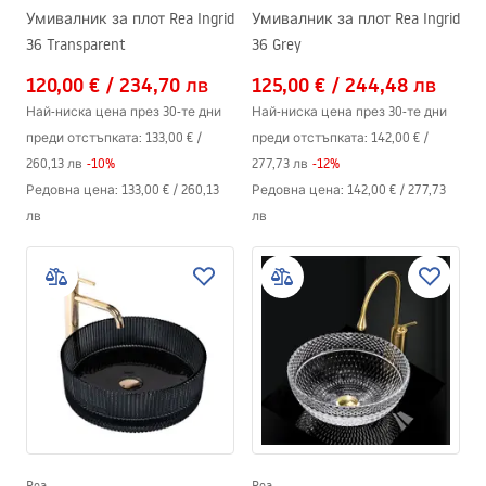
Умивалник за плот Rea Ingrid
Умивалник за плот Rea Ingrid
36 Transparent
36 Grey
120,00 €
/
234,70 лв
125,00 €
/
244,48 лв
Най-ниска цена през 30-те дни
Най-ниска цена през 30-те дни
преди отстъпката:
133,00 €
/
преди отстъпката:
142,00 €
/
260,13 лв
-
10
%
277,73 лв
-
12
%
Редовна цена
:
133,00 €
/
260,13
Редовна цена
:
142,00 €
/
277,73
лв
лв
Rea
Rea