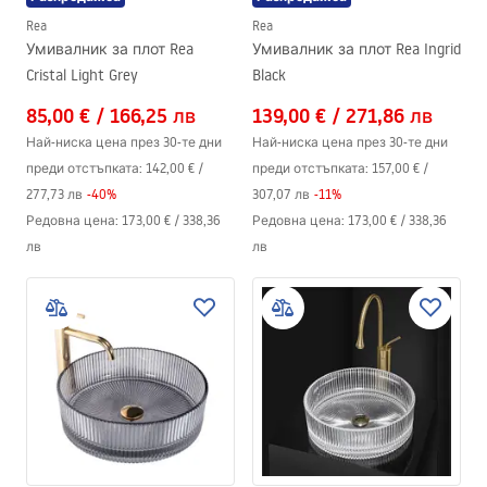
Rea
Rea
Умивалник за плот Rea
Умивалник за плот Rea Ingrid
Cristal Light Grey
Black
85,00 €
/
166,25 лв
139,00 €
/
271,86 лв
Най-ниска цена през 30-те дни
Най-ниска цена през 30-те дни
преди отстъпката:
142,00 €
/
преди отстъпката:
157,00 €
/
277,73 лв
-
40
%
307,07 лв
-
11
%
Редовна цена
:
173,00 €
/
338,36
Редовна цена
:
173,00 €
/
338,36
лв
лв