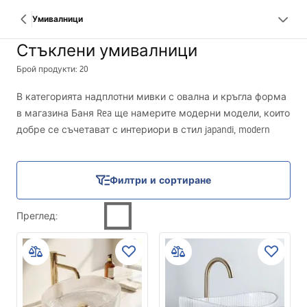
Умивалници
Стъклени умивалници
Брой продукти: 20
В категорията надплотни мивки с овална и кръгла форма
в магазина Баня Rea ще намерите модерни модели, които
добре се съчетават с интериори в стил japandi, modern
organic, soft loft или класически. Предлагаме мивки в
нюанси на черно, сиво и прозрачно стъкло – от плътни,
матови покрития до леки, прозрачни форми. Всеки модел
Филтри и сортиране
има тънка стена и еднородна повърхност, изработена от
траен конгломерат или стъкло. Това са предложения за
Преглед
:
хора, които търсят не само функционално оборудване, но
и естетически акцент в банята – особено ако ви
интересува стъклена надплотна мивка в съвременно
изпълнение.