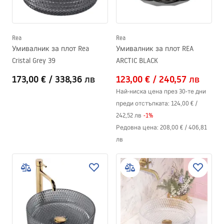
Rea
Rea
Умивалник за плот Rea
Умивалник за плот REA
Cristal Grey 39
ARCTIC BLACK
173,00 €
/
338,36 лв
123,00 €
/
240,57 лв
Най-ниска цена през 30-те дни
преди отстъпката:
124,00 €
/
242,52 лв
-
1
%
Редовна цена
:
208,00 €
/
406,81
лв