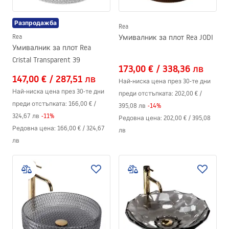
Разпродажба
Rea
Rea
Умивалник за плот Rea JODI
Умивалник за плот Rea
Cristal Transparent 39
173,00 €
/
338,36 лв
147,00 €
/
287,51 лв
Най-ниска цена през 30-те дни
Най-ниска цена през 30-те дни
преди отстъпката:
202,00 €
/
преди отстъпката:
166,00 €
/
395,08 лв
-
14
%
324,67 лв
-
11
%
Редовна цена
:
202,00 €
/
395,08
Редовна цена
:
166,00 €
/
324,67
лв
лв