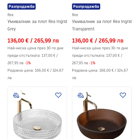
Разпродажба
Разпродажба
Rea
Rea
Умивалник за плот Rea Ingrid
Умивалник за плот Rea Ingrid
Grey
Transparent
136,00 €
/
265,99 лв
136,00 €
/
265,99 лв
Най-ниска цена през 30-те дни
Най-ниска цена през 30-те дни
преди отстъпката:
137,00 €
/
преди отстъпката:
137,00 €
/
267,95 лв
-
1
%
267,95 лв
-
1
%
Редовна цена
:
166,00 €
/
324,67
Редовна цена
:
166,00 €
/
324,67
лв
лв