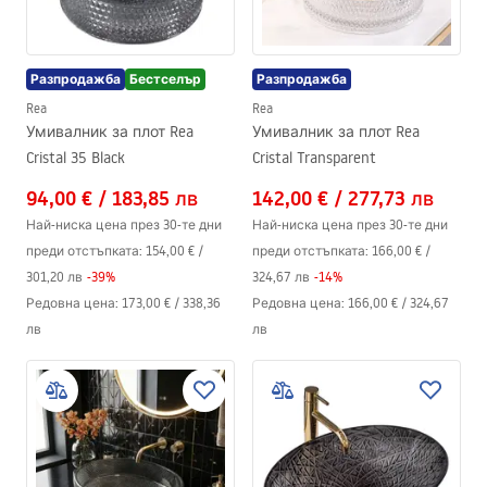
Разпродажба
Бестселър
Разпродажба
Rea
Rea
Умивалник за плот Rea
Умивалник за плот Rea
Cristal 35 Black
Cristal Transparent
94,00 €
/
183,85 лв
142,00 €
/
277,73 лв
Най-ниска цена през 30-те дни
Най-ниска цена през 30-те дни
преди отстъпката:
154,00 €
/
преди отстъпката:
166,00 €
/
301,20 лв
-
39
%
324,67 лв
-
14
%
Редовна цена
:
173,00 €
/
338,36
Редовна цена
:
166,00 €
/
324,67
лв
лв