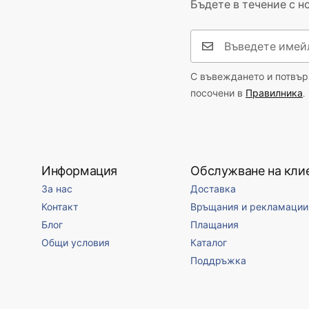
Бъдете в течение с н
Форма
Овален
Отвор на батерията
НЕ
Отвор за преливане
НЕ
С въвеждането и потвърж
посочени в
Правилника
.
Информация
Обслужване на кли
За нас
Доставка
Контакт
Връщания и рекламации
Блог
Плащания
Общи условия
Каталог
Поддръжка