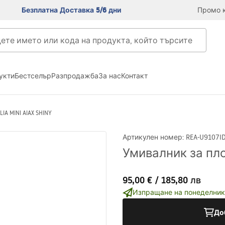
Безплатна Доставка 5/6 дни
Промо к
укти
Бестселър
Разпродажба
За нас
Контакт
IA MINI AIAX SHINY
Артикулен номер
:
REA-U9107
I
Умивалник за плот
95,00 €
/
185,80 лв
Изпращане на понеделник
До