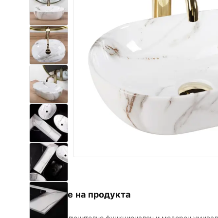
Комплект тоалетна чиния с
биде WC
Умивалници
Вани и Паравани
Смесители за баня
Душ панели
Кухня
Аксесоари и мебели за баня
Описание на продукта