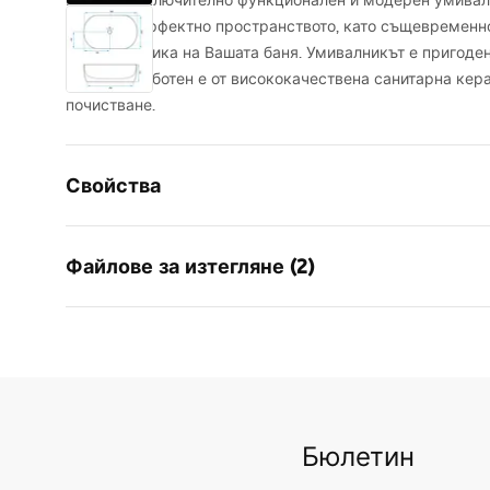
Красив, изключително функционален и модерен умивалн
запълни перфектно пространството, като същевременн
вид и естетика на Вашата баня. Умивалникът е пригоден
шкаф. Изработен е от висококачествена санитарна кер
почистване.
Свойства
Начин на монтаж
Над плот
Файлове за изтегляне (2)
Материал
Санитарн
Цвят
Имитaция 
Инструкции за
Гара
завършек
Лъскав
инсталиране
Warra
Дължина
380
mm
Basins
Basin.pdf
Ширина
260
mm
Бюлетин
Височина
120
mm
Дълбочина
100
mm