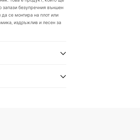
ик. Това е продукт, който ще
о запази безупречния външен
 да се монтира на плот или
амика, издръжлив и лесен за
а керамика
на камък
нционни условия
nty_Terms_and_Conditions_
_-_5.pdf