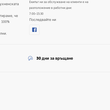
Екипът ни за обслужване на клиенти е на
кухненската
разположение в работни дни:
7:00–15:30
тираме, че
Последвайте ни
а 100%
лни.
30 дни за връщане