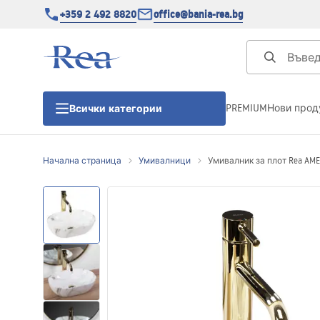
+359 2 492 8820
office@bania-rea.bg
PREMIUM
Нови прод
Всички категории
Начална страница
Умивалници
Умивалник за плот Rea AMEL
Душ кабини
Душ кабини
Душ корита
Линейни сифони