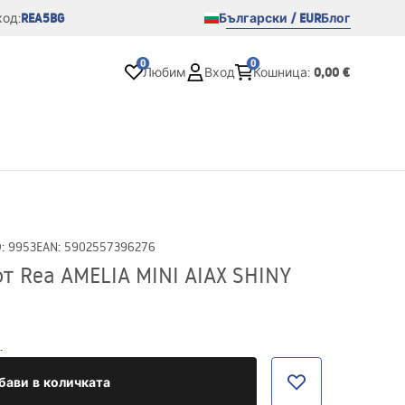
REA5BG
Български / EUR
Блог
од:
0
0
0,00 €
Любим
Вход
Кошница
:
D
:
9953
EAN
:
5902557396276
 Rea AMELIA MINI AIAX SHINY
.
бави в количката