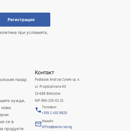
Регистрация
юлетина при условията,
Контакт
полския пазар
Podlasiak Andrzej Cylwik sp. k.
ul. Przędzalniana 60
15-688 Białystok
ашите нужди,
NIP 966-216-01-21
Телефон
 нови,
+359 2 492 8820
ерни
Имейл
ме се в
office@bania-rea.bg
на продукти